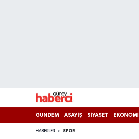
Beyoğlu Hava Durumu
Beyoğlu Trafik Yoğunluk Haritası
Süper Lig Puan Durumu ve Fikstür
Tüm Manşetler
Son Dakika Haberleri
Haber Arşivi
GÜNDEM
ASAYİŞ
SİYASET
EKONOMİ
HABERLER
SPOR