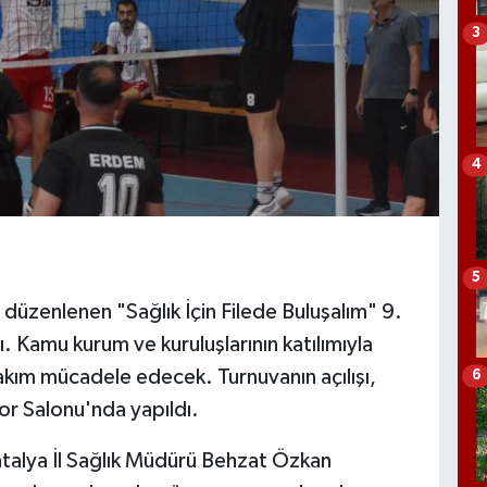
3
4
5
 düzenlenen "Sağlık İçin Filede Buluşalım" 9.
 Kamu kurum ve kuruluşlarının katılımıyla
kım mücadele edecek. Turnuvanın açılışı,
6
or Salonu'nda yapıldı.
alya İl Sağlık Müdürü Behzat Özkan