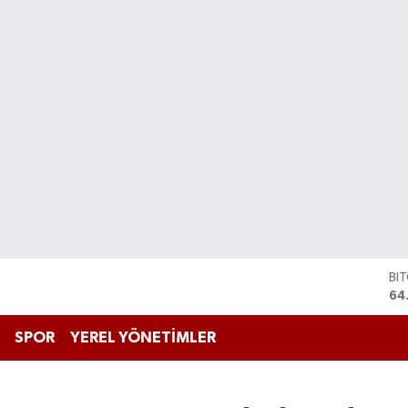
DO
47
EU
55
SPOR
YEREL YÖNETİMLER
ST
64
GR
66