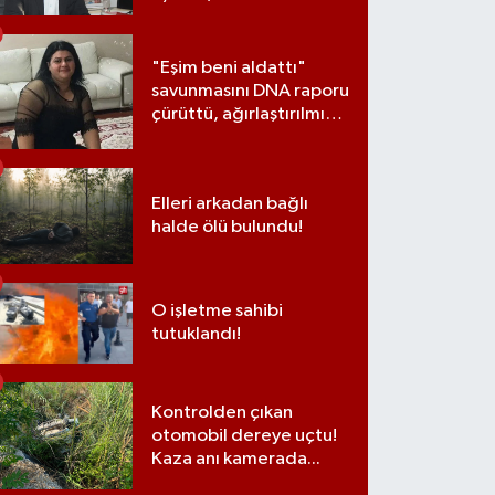
"Eşim beni aldattı"
savunmasını DNA raporu
çürüttü, ağırlaştırılmış
müebbet cezası aldı
Elleri arkadan bağlı
halde ölü bulundu!
O işletme sahibi
tutuklandı!
Kontrolden çıkan
otomobil dereye uçtu!
Kaza anı kamerada...