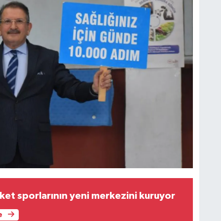
ket sporlarının yeni merkezini kuruyor
e