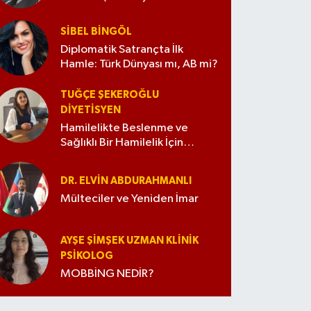
değiştirmedim)
SIBEL BINGÖL
Diplomatik Satrançta İlk
Hamle: Türk Dünyası mı, AB mi?
TUĞÇE ŞEKEROĞLU
DIYETISYEN
Hamilelikte Beslenme ve
Sağlıklı Bir Hamilelik İçin
İpuçları
DR. ELVIN ABDURAHMANLI
Mülteciler ve Yeniden İmar
AYŞE ŞIMŞEK UZMAN KLINIK
PSIKOLOG
MOBBİNG NEDİR?