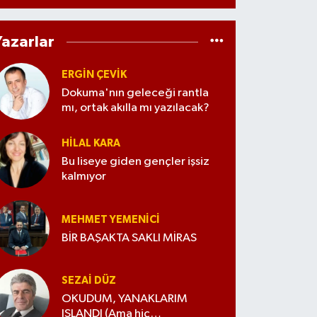
Yazarlar
ERGIN ÇEVİK
Dokuma'nın geleceği rantla
mı, ortak akılla mı yazılacak?
HILAL KARA
Bu liseye giden gençler işsiz
kalmıyor
MEHMET YEMENICI
BİR BAŞAKTA SAKLI MİRAS
SEZAI DÜZ
OKUDUM, YANAKLARIM
ISLANDI (Ama hiç