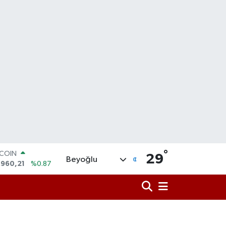
°
LAR
29
Beyoğlu
,7436
%0.18
RO
,2510
%0.32
ERLİN
,4811
%0.38
AM ALTIN
48.99
%2.59