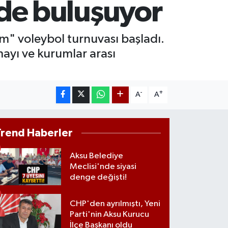
lede buluşuyor
ST100
.773
%-19
TCOIN
ım" voleybol turnuvası başladı.
.960,21
%0.87
mayı ve kurumlar arası
-
+
A
A
Trend Haberler
Aksu Belediye
Meclisi'nde siyasi
denge değişti!
CHP'den ayrılmıştı, Yeni
Parti'nin Aksu Kurucu
İlçe Başkanı oldu