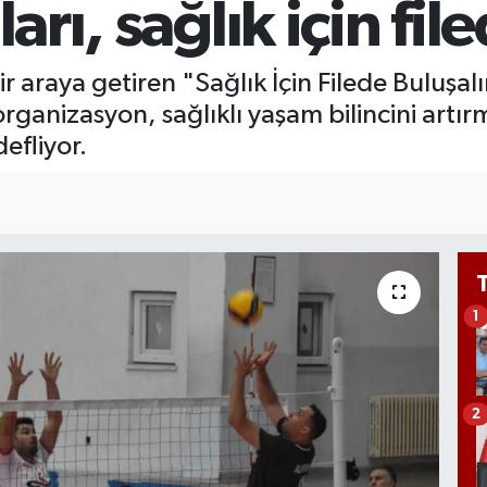
ları, sağlık için fi
Bİ
13
BI
 araya getiren "Sağlık İçin Filede Buluşal
64
anizasyon, sağlıklı yaşam bilincini artır
efliyor.
1
2