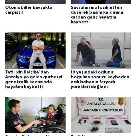
Otomobiller kavşakta
Savrulan motosikletten
çarpıştı!
düşerek başını kaldırıma
çarpan genç hayatını
kaybetti
Tatil için Belçika'dan
19 yaşındaki oğlunu
Antalya'ya gelen gurbetçi
boğulma sonucu kaybeden
genç trafik kazasında
acılı babanın feryadı
hayatını kaybetti
yürekleri dağladı