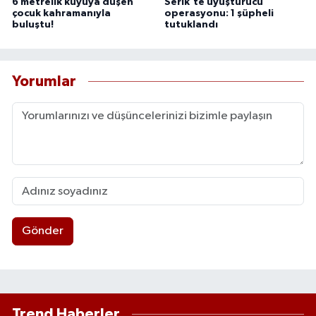
6 metrelik kuyuya düşen
Serik'te uyuşturucu
çocuk kahramanıyla
operasyonu: 1 şüpheli
buluştu!
tutuklandı
Yorumlar
Gönder
Trend Haberler