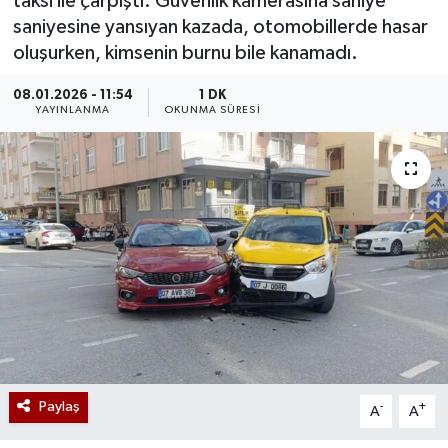
taksi ile çarpıştı. Güvenlik kamerasına saniye
saniyesine yansıyan kazada, otomobillerde hasar
oluşurken, kimsenin burnu bile kanamadı.
08.01.2026 - 11:54
1 DK
YAYINLANMA
OKUNMA SÜRESI
Paylaş
-
+
A
A