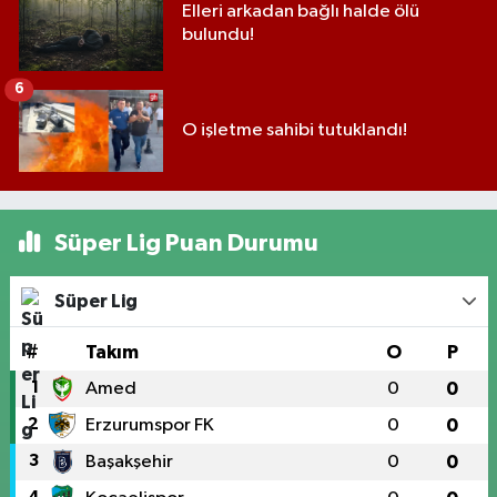
Elleri arkadan bağlı halde ölü
bulundu!
6
O işletme sahibi tutuklandı!
Süper Lig Puan Durumu
Süper Lig
#
Takım
O
P
1
Amed
0
0
2
Erzurumspor FK
0
0
3
Başakşehir
0
0