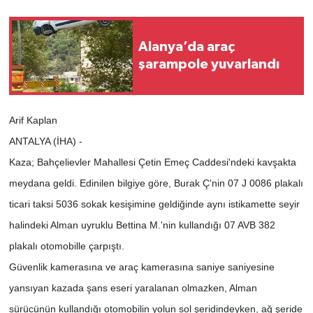
Alanya’da araç
şarampole yuvarlandı
Arif Kaplan
ANTALYA (İHA) -
Kaza; Bahçelievler Mahallesi Çetin Emeç Caddesi'ndeki kavşakta
meydana geldi. Edinilen bilgiye göre, Burak Ç'nin 07 J 0086 plakalı
ticari taksi 5036 sokak kesişimine geldiğinde aynı istikamette seyir
halindeki Alman uyruklu Bettina M.'nin kullandığı 07 AVB 382
plakalı otomobille çarpıştı.
Güvenlik kamerasına ve araç kamerasına saniye saniyesine
yansıyan kazada şans eseri yaralanan olmazken, Alman
sürücünün kullandığı otomobilin yolun sol şeridindeyken, ağ şeride