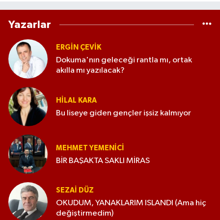
Yazarlar
ERGIN ÇEVİK
Dokuma'nın geleceği rantla mı, ortak
akılla mı yazılacak?
HILAL KARA
Bu liseye giden gençler işsiz kalmıyor
MEHMET YEMENICI
BİR BAŞAKTA SAKLI MİRAS
SEZAI DÜZ
OKUDUM, YANAKLARIM ISLANDI (Ama hiç
değiştirmedim)