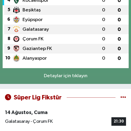
4
Kocaelispor
0
0
5
Beşiktaş
0
0
6
Eyüpspor
0
0
7
Galatasaray
0
0
8
Çorum FK
0
0
9
Gaziantep FK
0
0
10
Alanyaspor
0
0
Detaylar için tıklayın
Süper Lig Fikstür
14 Ağustos, Cuma
Galatasaray - Çorum FK
21:30