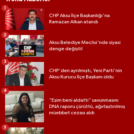
1
CHP Aksu İlçe Başkanlığı'na
Ramazan Alkan atandı
2
Aksu Belediye Meclisi'nde siyasi
denge değişti!
3
CHP'den ayrılmıştı, Yeni Parti'nin
Aksu Kurucu İlçe Başkanı oldu
4
"Eşim beni aldattı" savunmasını
DNA raporu çürüttü, ağırlaştırılmış
müebbet cezası aldı
5