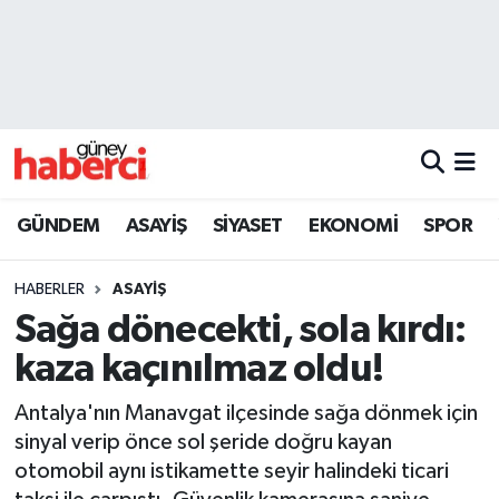
Beyoğlu Hava Durumu
Beyoğlu Trafik Yoğunluk Haritası
Süper Lig Puan Durumu ve Fikstür
GÜNDEM
ASAYİŞ
SİYASET
EKONOMİ
SPOR
Tüm Manşetler
HABERLER
ASAYİŞ
Son Dakika Haberleri
Sağa dönecekti, sola kırdı:
kaza kaçınılmaz oldu!
Haber Arşivi
Antalya'nın Manavgat ilçesinde sağa dönmek için
sinyal verip önce sol şeride doğru kayan
otomobil aynı istikamette seyir halindeki ticari