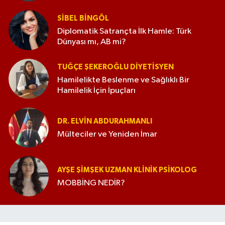
SIBEL BINGÖL
Diplomatik Satrançta İlk Hamle: Türk
Dünyası mı, AB mi?
TUĞÇE ŞEKEROĞLU DIYETISYEN
Hamilelikte Beslenme ve Sağlıklı Bir
Hamilelik İçin İpuçları
DR. ELVIN ABDURAHMANLI
Mülteciler ve Yeniden İmar
AYŞE ŞIMŞEK UZMAN KLINIK PSIKOLOG
MOBBİNG NEDİR?