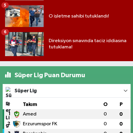
5
O işletme sahibi tutuklandı!
6
Direksiyon sınavında taciz iddiasına
tutuklama!
Süper Lig Puan Durumu
Süper Lig
#
Takım
O
P
1
Amed
0
0
2
Erzurumspor FK
0
0