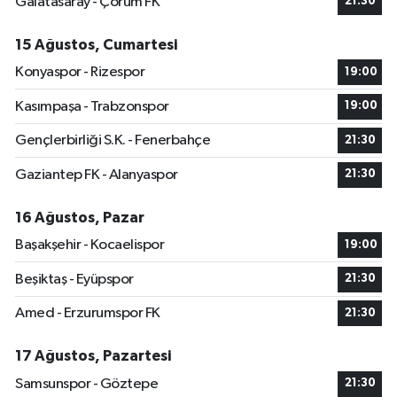
Galatasaray - Çorum FK
21:30
15 Ağustos, Cumartesi
Konyaspor - Rizespor
19:00
Kasımpaşa - Trabzonspor
19:00
Gençlerbirliği S.K. - Fenerbahçe
21:30
Gaziantep FK - Alanyaspor
21:30
16 Ağustos, Pazar
Başakşehir - Kocaelispor
19:00
Beşiktaş - Eyüpspor
21:30
Amed - Erzurumspor FK
21:30
17 Ağustos, Pazartesi
Samsunspor - Göztepe
21:30