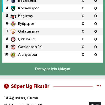
3
Başakşehir
0
0
4
Kocaelispor
0
0
5
Beşiktaş
0
0
6
Eyüpspor
0
0
7
Galatasaray
0
0
8
Çorum FK
0
0
9
Gaziantep FK
0
0
10
Alanyaspor
0
0
Detaylar için tıklayın
Süper Lig Fikstür
14 Ağustos, Cuma