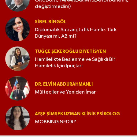
OKUDUM, YANAKLARIM ISLANDI (Ama hiç
değiştirmedim)
SIBEL BINGÖL
Diplomatik Satrançta İlk Hamle: Türk
Dünyası mı, AB mi?
TUĞÇE ŞEKEROĞLU DIYETISYEN
Hamilelikte Beslenme ve Sağlıklı Bir
Hamilelik İçin İpuçları
DR. ELVIN ABDURAHMANLI
Mülteciler ve Yeniden İmar
AYŞE ŞIMŞEK UZMAN KLINIK PSIKOLOG
MOBBİNG NEDİR?