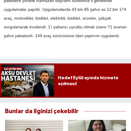
paketlere yönelik Ramazan Bayramı süresince il genelinde
uygulamalar yapıldı. Uygulamalarda 43 bin 85 şahıs ve 12 bin 174
araç, motosiklet, bisiklet, elektrikli, bisiklet, scooter, çekçek
sorgulanarak incelendi. 1’i yabancı uyruklu olmak üzere 71 aranan
şahıs yakalandı. 149 araç sürücüsüne idari yaptırım uygulandı.
Hedef Eylül ayında hizmete
açılması!
Bunlar da ilginizi çekebilir