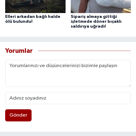
Elleri arkadan bağlı halde
Sipariş almaya gittiği
ölü bulundu!
işletmede döner bıçaklı
saldırıya uğradı!
Yorumlar
Gönder