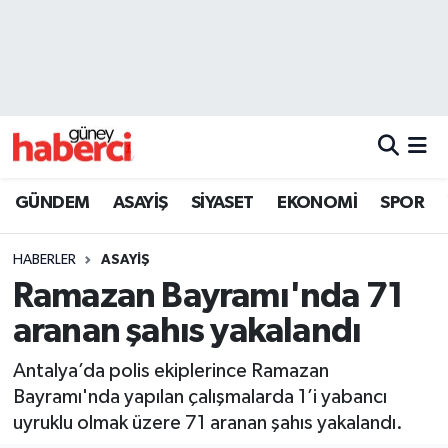
Beyoğlu Hava Durumu
Beyoğlu Trafik Yoğunluk Haritası
Süper Lig Puan Durumu ve Fikstür
GÜNDEM
ASAYİŞ
SİYASET
EKONOMİ
SPOR
Tüm Manşetler
HABERLER
ASAYİŞ
Son Dakika Haberleri
Ramazan Bayramı'nda 71
aranan şahıs yakalandı
Haber Arşivi
Antalya’da polis ekiplerince Ramazan
Bayramı'nda yapılan çalışmalarda 1’i yabancı
uyruklu olmak üzere 71 aranan şahıs yakalandı.