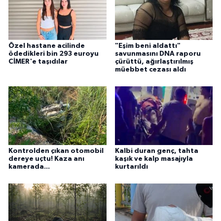
Özel hastane acilinde
"Eşim beni aldattı"
ödedikleri bin 293 euroyu
savunmasını DNA raporu
CİMER'e taşıdılar
çürüttü, ağırlaştırılmış
müebbet cezası aldı
Kontrolden çıkan otomobil
Kalbi duran genç, tahta
dereye uçtu! Kaza anı
kaşık ve kalp masajıyla
kamerada...
kurtarıldı