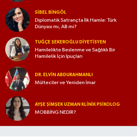
SIBEL BINGÖL
Diplomatik Satrançta İlk Hamle: Türk
Dünyası mı, AB mi?
TUĞÇE ŞEKEROĞLU DIYETISYEN
Hamilelikte Beslenme ve Sağlıklı Bir
Hamilelik İçin İpuçları
DR. ELVIN ABDURAHMANLI
Mülteciler ve Yeniden İmar
AYŞE ŞIMŞEK UZMAN KLINIK PSIKOLOG
MOBBİNG NEDİR?