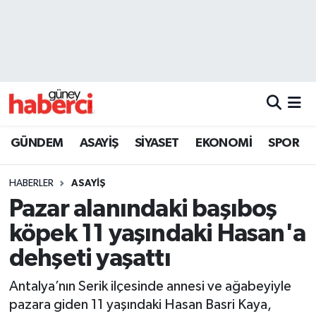
Beyoğlu Hava Durumu
Beyoğlu Trafik Yoğunluk Haritası
Süper Lig Puan Durumu ve Fikstür
GÜNDEM
ASAYİŞ
SİYASET
EKONOMİ
SPOR
Tüm Manşetler
HABERLER
ASAYİŞ
Son Dakika Haberleri
Pazar alanındaki başıboş
köpek 11 yaşındaki Hasan'a
Haber Arşivi
dehşeti yaşattı
Antalya’nın Serik ilçesinde annesi ve ağabeyiyle
pazara giden 11 yaşındaki Hasan Basri Kaya,