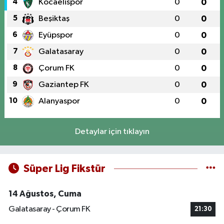
4
Kocaelispor
0
0
5
Beşiktaş
0
0
6
Eyüpspor
0
0
7
Galatasaray
0
0
8
Çorum FK
0
0
9
Gaziantep FK
0
0
10
Alanyaspor
0
0
Detaylar için tıklayın
Süper Lig Fikstür
14 Ağustos, Cuma
Galatasaray - Çorum FK
21:30