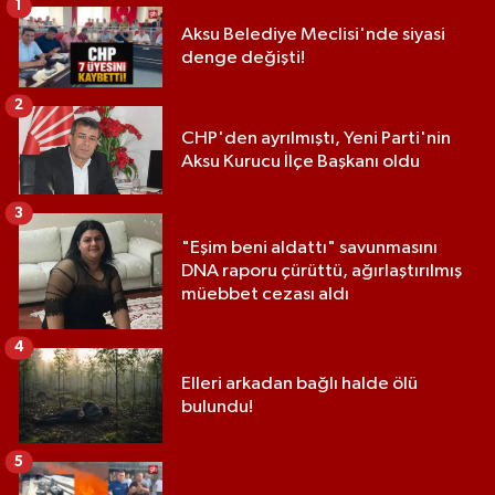
1
Aksu Belediye Meclisi'nde siyasi
denge değişti!
2
CHP'den ayrılmıştı, Yeni Parti'nin
Aksu Kurucu İlçe Başkanı oldu
3
"Eşim beni aldattı" savunmasını
DNA raporu çürüttü, ağırlaştırılmış
müebbet cezası aldı
4
Elleri arkadan bağlı halde ölü
bulundu!
5