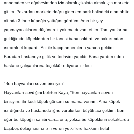
annemden ve ağabeyimden izin alarak çikolata almak için markete
gittim. Pazardan markete doğru giderken park halindeki otomobilin
altında 3 tane köpeğin yattığını gördüm. Ama bir şey
yapmayacaklarını düşünerek yoluma devam ettim. Tam yanlarına
geldiğimde köpeklerden bir tanesi bana saldırdı ve baldırımdan
ısırarak et kopardı. Acı ile kaçıp annemlerin yanına geldim.
Buradan hastaneye gittik ve tedavim yapıldı. Bana yardım eden
hastane çalışanlarına teşekkür ediyorum” dedi.
“Ben hayvanları seven birisiyim”
Hayvanları sevdiğini belirten Kaya, “Ben hayvanları seven
birisiyim. Bir kedi köpek görsem su mama veririm. Ama köpek
ısırdığında ve hastanede iğne vurulurken büyük acı çektim. Ben
eğer bu köpeğin sahibi varsa ona, yoksa bu köpeklerin sokaklarda
başıboş dolaşmasına izin veren yetkililere hakkımı helal