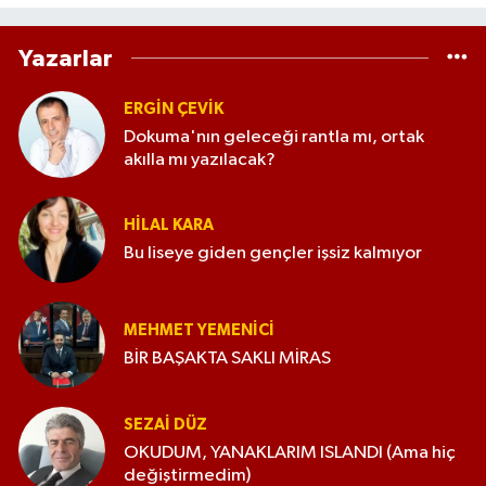
Yazarlar
ERGIN ÇEVİK
Dokuma'nın geleceği rantla mı, ortak
akılla mı yazılacak?
HILAL KARA
Bu liseye giden gençler işsiz kalmıyor
MEHMET YEMENICI
BİR BAŞAKTA SAKLI MİRAS
SEZAI DÜZ
OKUDUM, YANAKLARIM ISLANDI (Ama hiç
değiştirmedim)