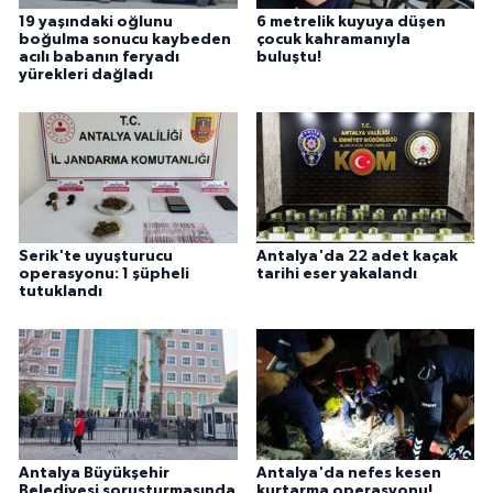
19 yaşındaki oğlunu
6 metrelik kuyuya düşen
boğulma sonucu kaybeden
çocuk kahramanıyla
acılı babanın feryadı
buluştu!
yürekleri dağladı
Serik'te uyuşturucu
Antalya'da 22 adet kaçak
operasyonu: 1 şüpheli
tarihi eser yakalandı
tutuklandı
Antalya Büyükşehir
Antalya'da nefes kesen
Belediyesi soruşturmasında
kurtarma operasyonu!