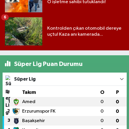
O işletme sahibi tutuklandı!
6
Kontrolden çıkan otomobil dereye
uçtu! Kaza anı kamerada...
Süper Lig Puan Durumu
Süper Lig
#
Takım
O
P
1
Amed
0
0
2
Erzurumspor FK
0
0
3
Başakşehir
0
0