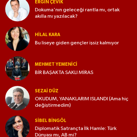
ERGIN ÇEVİK
Dokuma'nın geleceği rantla mı, ortak
akılla mı yazılacak?
HILAL KARA
Bu liseye giden gençler işsiz kalmıyor
MEHMET YEMENICI
BİR BAŞAKTA SAKLI MİRAS
SEZAI DÜZ
OKUDUM, YANAKLARIM ISLANDI (Ama hiç
değiştirmedim)
SIBEL BINGÖL
Diplomatik Satrançta İlk Hamle: Türk
Dünyası mı, AB mi?