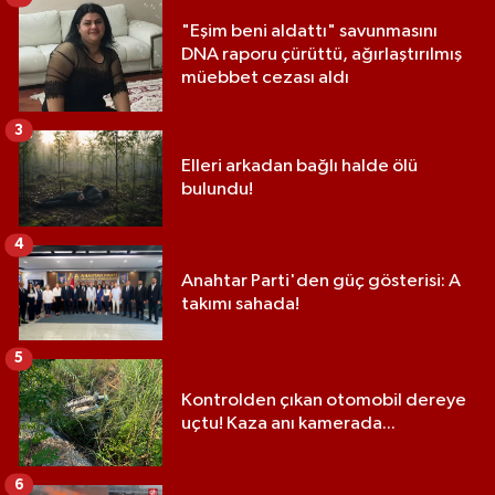
"Eşim beni aldattı" savunmasını
DNA raporu çürüttü, ağırlaştırılmış
müebbet cezası aldı
3
Elleri arkadan bağlı halde ölü
bulundu!
4
Anahtar Parti'den güç gösterisi: A
takımı sahada!
5
Kontrolden çıkan otomobil dereye
uçtu! Kaza anı kamerada...
6