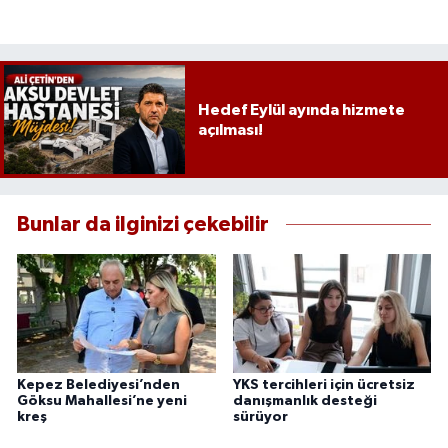
Hedef Eylül ayında hizmete
açılması!
Bunlar da ilginizi çekebilir
Kepez Belediyesi’nden
YKS tercihleri için ücretsiz
Göksu Mahallesi’ne yeni
danışmanlık desteği
kreş
sürüyor