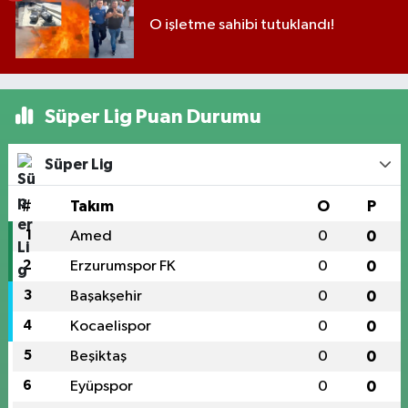
O işletme sahibi tutuklandı!
Süper Lig Puan Durumu
Süper Lig
#
Takım
O
P
1
Amed
0
0
2
Erzurumspor FK
0
0
3
Başakşehir
0
0
4
Kocaelispor
0
0
5
Beşiktaş
0
0
6
Eyüpspor
0
0