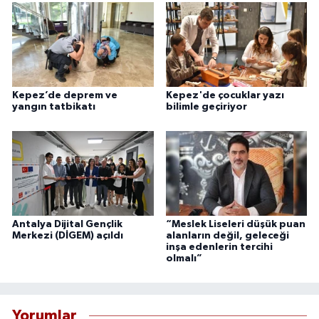
Kepez’de deprem ve
Kepez'de çocuklar yazı
yangın tatbikatı
bilimle geçiriyor
Antalya Dijital Gençlik
“Meslek Liseleri düşük puan
Merkezi (DİGEM) açıldı
alanların değil, geleceği
inşa edenlerin tercihi
olmalı”
Yorumlar