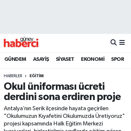
Beyoğlu Hava Durumu
Beyoğlu Trafik Yoğunluk Haritası
Süper Lig Puan Durumu ve Fikstür
GÜNDEM
ASAYİŞ
SİYASET
EKONOMİ
SPOR
Tüm Manşetler
HABERLER
EĞİTİM
Son Dakika Haberleri
Okul üniforması ücreti
derdini sona erdiren proje
Haber Arşivi
Antalya’nın Serik ilçesinde hayata geçirilen
"Okulumuzun Kıyafetini Okulumuzda Üretiyoruz"
projesi kapsamında Halk Eğitim Merkezi