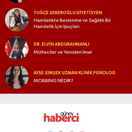
TUĞÇE ŞEKEROĞLU DIYETISYEN
Hamilelikte Beslenme ve Sağlıklı Bir
Hamilelik İçin İpuçları
DR. ELVIN ABDURAHMANLI
Mülteciler ve Yeniden İmar
AYŞE ŞIMŞEK UZMAN KLINIK PSIKOLOG
MOBBİNG NEDİR?