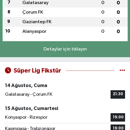
7
Galatasaray
0
0
8
Çorum FK
0
0
9
Gaziantep FK
0
0
10
Alanyaspor
0
0
Detaylar için tıklayın
Süper Lig Fikstür
14 Ağustos, Cuma
Galatasaray - Çorum FK
21:30
15 Ağustos, Cumartesi
Konyaspor - Rizespor
19:00
Kasımpaşa - Trabzonspor
19:00