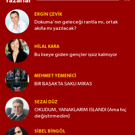
Yazarlar
ERGIN ÇEVİK
Dokuma'nın geleceği rantla mı, ortak
akılla mı yazılacak?
HILAL KARA
Bu liseye giden gençler işsiz kalmıyor
MEHMET YEMENICI
BİR BAŞAKTA SAKLI MİRAS
SEZAI DÜZ
OKUDUM, YANAKLARIM ISLANDI (Ama hiç
değiştirmedim)
SIBEL BINGÖL