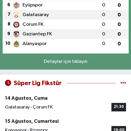
6
Eyüpspor
0
0
7
Galatasaray
0
0
8
Çorum FK
0
0
9
Gaziantep FK
0
0
10
Alanyaspor
0
0
Detaylar için tıklayın
Süper Lig Fikstür
14 Ağustos, Cuma
Galatasaray - Çorum FK
21:30
15 Ağustos, Cumartesi
Konyaspor - Rizespor
19:00