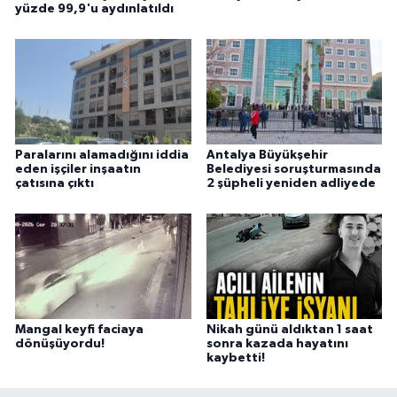
yüzde 99,9'u aydınlatıldı
Paralarını alamadığını iddia
Antalya Büyükşehir
eden işçiler inşaatın
Belediyesi soruşturmasında
çatısına çıktı
2 şüpheli yeniden adliyede
Mangal keyfi faciaya
Nikah günü aldıktan 1 saat
dönüşüyordu!
sonra kazada hayatını
kaybetti!