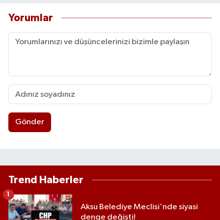
Yorumlar
Gönder
Trend Haberler
1
Aksu Belediye Meclisi'nde siyasi
denge değişti!