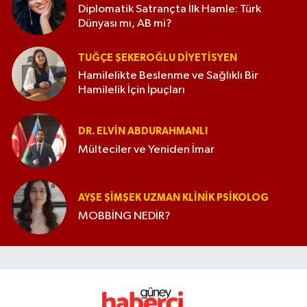
Diplomatik Satrançta İlk Hamle: Türk
Dünyası mı, AB mi?
TUĞÇE ŞEKEROĞLU DIYETISYEN
Hamilelikte Beslenme ve Sağlıklı Bir
Hamilelik İçin İpuçları
DR. ELVIN ABDURAHMANLI
Mülteciler ve Yeniden İmar
AYŞE ŞIMŞEK UZMAN KLINIK PSIKOLOG
MOBBİNG NEDİR?