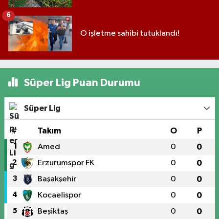
6
O işletme sahibi tutuklandı!
Süper Lig Puan Durumu
Süper Lig
#
Takım
O
P
1
Amed
0
0
2
Erzurumspor FK
0
0
3
Başakşehir
0
0
4
Kocaelispor
0
0
5
Beşiktaş
0
0