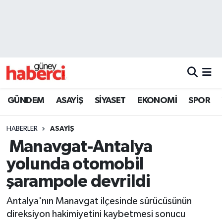
Beyoğlu Hava Durumu
Beyoğlu Trafik Yoğunluk Haritası
Süper Lig Puan Durumu ve Fikstür
GÜNDEM
ASAYİŞ
SİYASET
EKONOMİ
SPOR
Tüm Manşetler
HABERLER
ASAYİŞ
Son Dakika Haberleri
Manavgat-Antalya
yolunda otomobil
Haber Arşivi
şarampole devrildi
Antalya'nın Manavgat ilçesinde sürücüsünün
direksiyon hakimiyetini kaybetmesi sonucu