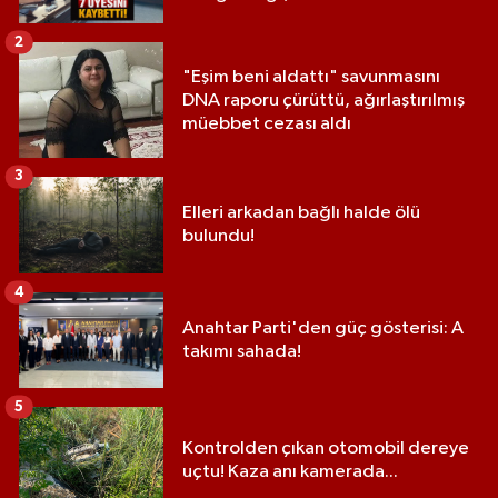
2
"Eşim beni aldattı" savunmasını
DNA raporu çürüttü, ağırlaştırılmış
müebbet cezası aldı
3
Elleri arkadan bağlı halde ölü
bulundu!
4
Anahtar Parti'den güç gösterisi: A
takımı sahada!
5
Kontrolden çıkan otomobil dereye
uçtu! Kaza anı kamerada...