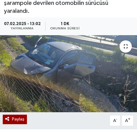
şarampole devrilen otomobilin sürücüsü
yaralandı.
07.02.2025 - 13:02
1 DK
YAYINLANMA
OKUNMA SÜRESI
Paylaş
-
+
A
A