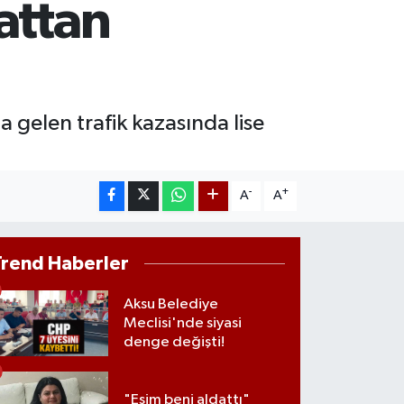
attan
M ALTIN
8.23
%0.39
T100
703
%0
 gelen trafik kazasında lise
-
+
A
A
Trend Haberler
Aksu Belediye
Meclisi'nde siyasi
denge değişti!
"Eşim beni aldattı"