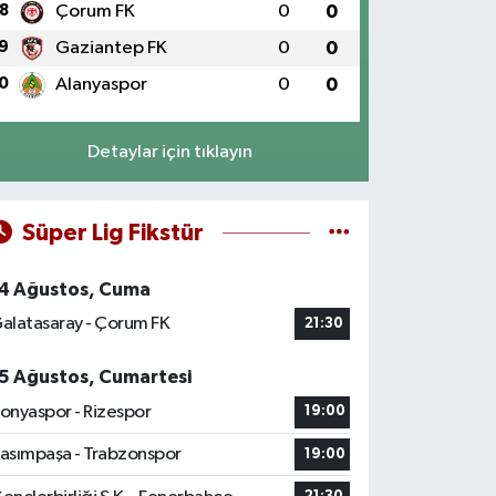
8
Çorum FK
0
0
9
Gaziantep FK
0
0
0
Alanyaspor
0
0
Detaylar için tıklayın
Süper Lig Fikstür
4 Ağustos, Cuma
alatasaray - Çorum FK
21:30
5 Ağustos, Cumartesi
onyaspor - Rizespor
19:00
asımpaşa - Trabzonspor
19:00