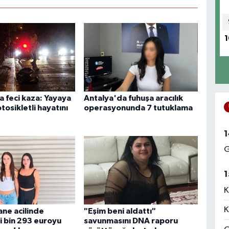
1
a feci kaza: Yayaya
Antalya'da fuhuşa aracılık
osikletli hayatını
operasyonunda 7 tutuklama
1
G
1
K
K
ane acilinde
"Eşim beni aldattı"
i bin 293 euroyu
savunmasını DNA raporu