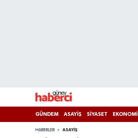
Beyoğlu Hava Durumu
Beyoğlu Trafik Yoğunluk Haritası
Süper Lig Puan Durumu ve Fikstür
Tüm Manşetler
Son Dakika Haberleri
Haber Arşivi
GÜNDEM
ASAYİŞ
SİYASET
EKONOMİ
HABERLER
ASAYİŞ