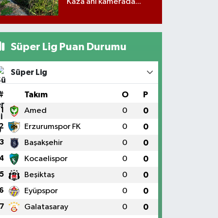
Kaza anı kamerada...
Süper Lig Puan Durumu
Süper Lig
#
Takım
O
P
1
Amed
0
0
2
Erzurumspor FK
0
0
3
Başakşehir
0
0
4
Kocaelispor
0
0
5
Beşiktaş
0
0
6
Eyüpspor
0
0
7
Galatasaray
0
0