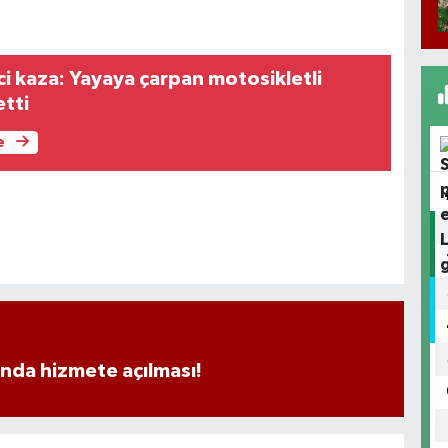
ci kaza: Yayaya çarpan motosikletli
etti
e
ında hizmete açılması!