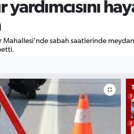
r yardımcısını hay
GRA
651
BİS
a
13.
er Mahallesi’nde sabah saatlerinde meydana
etti.
1
2