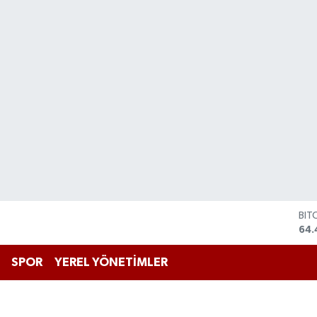
BIT
64.
DO
47,
SPOR
YEREL YÖNETİMLER
EU
55,
STE
64,