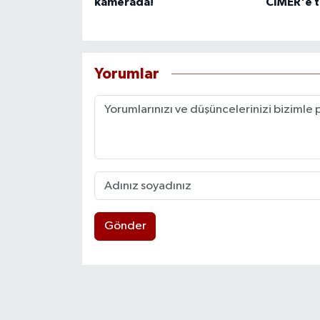
kamerada!
CİMER'e t
Yorumlar
Gönder