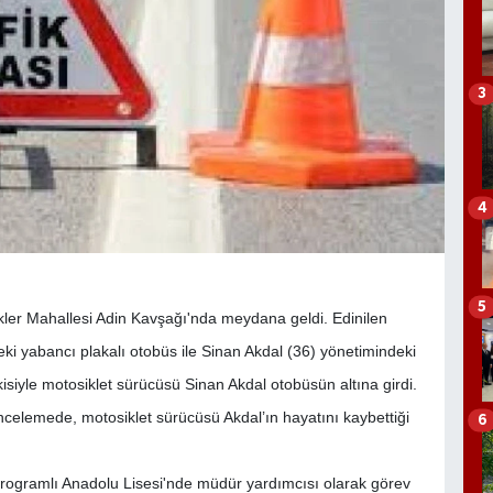
3
4
5
kler Mahallesi Adin Kavşağı'nda meydana geldi. Edinilen
deki yabancı plakalı otobüs ile Sinan Akdal (36) yönetimindeki
isiyle motosiklet sürücüsü Sinan Akdal otobüsün altına girdi.
incelemede, motosiklet sürücüsü Akdal’ın hayatını kaybettiği
6
rogramlı Anadolu Lisesi'nde müdür yardımcısı olarak görev