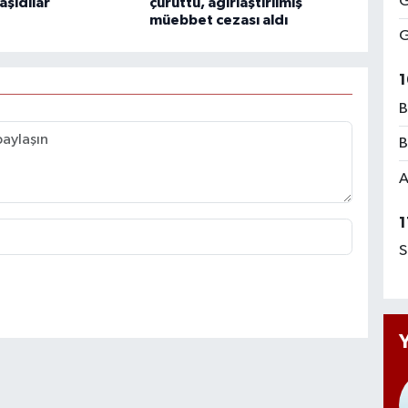
G
aşıdılar
çürüttü, ağırlaştırılmış
müebbet cezası aldı
G
1
B
B
A
1
S