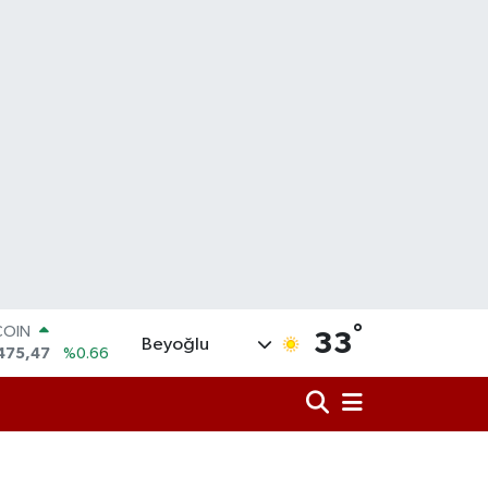
COIN
°
33
475,47
%0.66
Beyoğlu
LAR
5971
%0.05
RO
1336
%0.18
RLİN
2534
%0.22