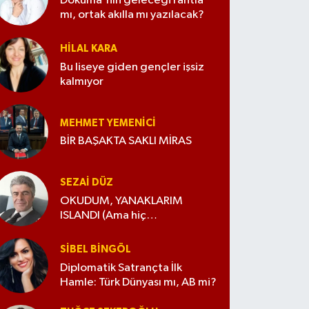
Dokuma'nın geleceği rantla
mı, ortak akılla mı yazılacak?
HILAL KARA
Bu liseye giden gençler işsiz
kalmıyor
MEHMET YEMENICI
BİR BAŞAKTA SAKLI MİRAS
SEZAI DÜZ
OKUDUM, YANAKLARIM
ISLANDI (Ama hiç
değiştirmedim)
SIBEL BINGÖL
Diplomatik Satrançta İlk
Hamle: Türk Dünyası mı, AB mi?