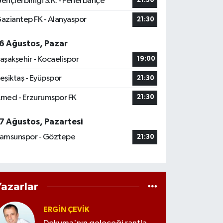
ençlerbirliği S.K. - Fenerbahçe
21:30
aziantep FK - Alanyaspor
21:30
6 Ağustos, Pazar
aşakşehir - Kocaelispor
19:00
eşiktaş - Eyüpspor
21:30
med - Erzurumspor FK
21:30
7 Ağustos, Pazartesi
amsunspor - Göztepe
21:30
Yazarlar
ERGIN ÇEVİK