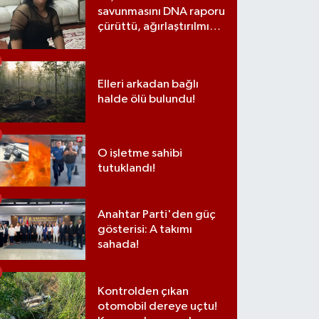
savunmasını DNA raporu
çürüttü, ağırlaştırılmış
müebbet cezası aldı
Elleri arkadan bağlı
halde ölü bulundu!
O işletme sahibi
tutuklandı!
Anahtar Parti'den güç
gösterisi: A takımı
sahada!
Kontrolden çıkan
otomobil dereye uçtu!