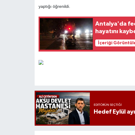
yaptığı öğrenildi.
Antalya'da fe
hayatını kayb
İçeriği Görüntül
EDITÖRÜN SEÇTIĞI
Hedef Eylül ay