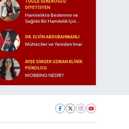
TUĞÇE ŞEKEROĞLU
DIYETISYEN
Hamilelikte Beslenme ve
Sağlıklı Bir Hamilelik İçin
İpuçları
DR. ELVIN ABDURAHMANLI
Mülteciler ve Yeniden İmar
AYŞE ŞIMŞEK UZMAN KLINIK
PSIKOLOG
MOBBİNG NEDİR?