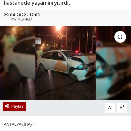
hastanede yaşamını yitirdi.
29.04.2022 - 17:03
YAYINLANMA
Paylaş
-
+
A
A
ANTALYA (İHA) -