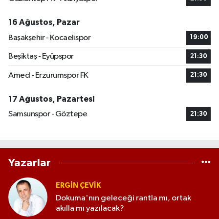
16 Ağustos, Pazar
Başakşehir - Kocaelispor
19:00
Beşiktaş - Eyüpspor
21:30
Amed - Erzurumspor FK
21:30
17 Ağustos, Pazartesi
Samsunspor - Göztepe
21:30
Yazarlar
ERGIN ÇEVİK
Dokuma'nın geleceği rantla mı, ortak
akılla mı yazılacak?