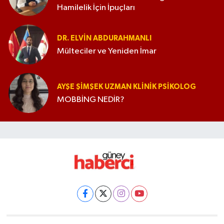
Hamilelik İçin İpuçları
DR. ELVIN ABDURAHMANLI
Mülteciler ve Yeniden İmar
AYŞE ŞIMŞEK UZMAN KLINIK PSIKOLOG
MOBBİNG NEDİR?