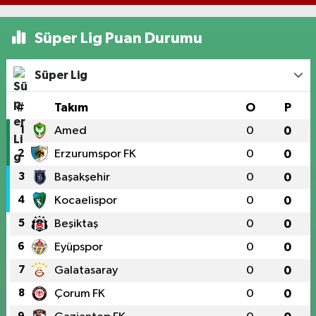
Süper Lig Puan Durumu
Süper Lig
#
Takım
O
P
1
Amed
0
0
2
Erzurumspor FK
0
0
3
Başakşehir
0
0
4
Kocaelispor
0
0
5
Beşiktaş
0
0
6
Eyüpspor
0
0
7
Galatasaray
0
0
8
Çorum FK
0
0