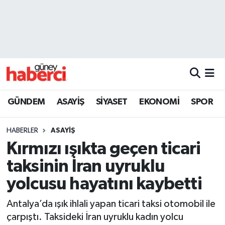
Beyoğlu Hava Durumu
Beyoğlu Trafik Yoğunluk Haritası
Süper Lig Puan Durumu ve Fikstür
GÜNDEM
ASAYİŞ
SİYASET
EKONOMİ
SPOR
Tüm Manşetler
HABERLER
ASAYİŞ
Son Dakika Haberleri
Kırmızı ışıkta geçen ticari
taksinin İran uyruklu
Haber Arşivi
yolcusu hayatını kaybetti
Antalya’da ışık ihlali yapan ticari taksi otomobil ile
çarpıştı. Taksideki İran uyruklu kadın yolcu