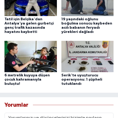
Tatil için Belçika'dan
19 yaşındaki oğlunu
Antalya'ya gelen gurbetçi
boğulma sonucu kaybeden
genç trafik kazasında
acılı babanın feryadı
hayatını kaybetti
yürekleri dağladı
6 metrelik kuyuya düşen
Serik'te uyuşturucu
çocuk kahramanıyla
operasyonu: 1 şüpheli
buluştu!
tutuklandı
Yorumlar