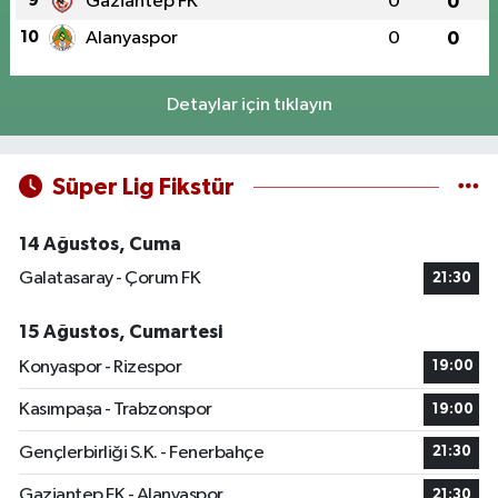
9
Gaziantep FK
0
0
10
Alanyaspor
0
0
Detaylar için tıklayın
Süper Lig Fikstür
14 Ağustos, Cuma
Galatasaray - Çorum FK
21:30
15 Ağustos, Cumartesi
Konyaspor - Rizespor
19:00
Kasımpaşa - Trabzonspor
19:00
Gençlerbirliği S.K. - Fenerbahçe
21:30
Gaziantep FK - Alanyaspor
21:30