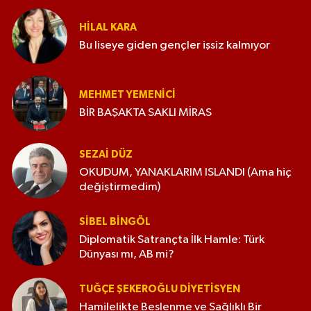
HILAL KARA
Bu liseye giden gençler işsiz kalmıyor
MEHMET YEMENICI
BİR BAŞAKTA SAKLI MİRAS
SEZAI DÜZ
OKUDUM, YANAKLARIM ISLANDI (Ama hiç
değiştirmedim)
SIBEL BINGÖL
Diplomatik Satrançta İlk Hamle: Türk
Dünyası mı, AB mi?
TUĞÇE ŞEKEROĞLU DIYETISYEN
Hamilelikte Beslenme ve Sağlıklı Bir