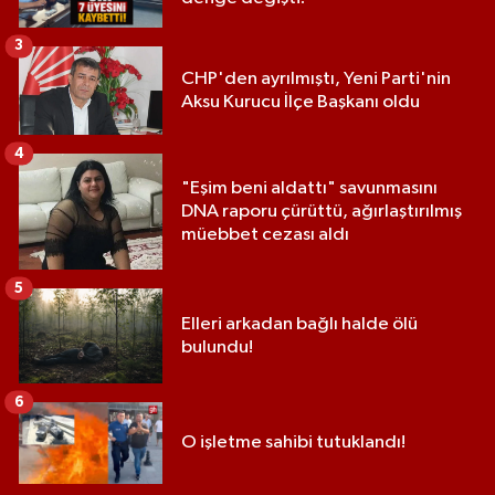
3
CHP'den ayrılmıştı, Yeni Parti'nin
Aksu Kurucu İlçe Başkanı oldu
4
"Eşim beni aldattı" savunmasını
DNA raporu çürüttü, ağırlaştırılmış
müebbet cezası aldı
5
Elleri arkadan bağlı halde ölü
bulundu!
6
O işletme sahibi tutuklandı!