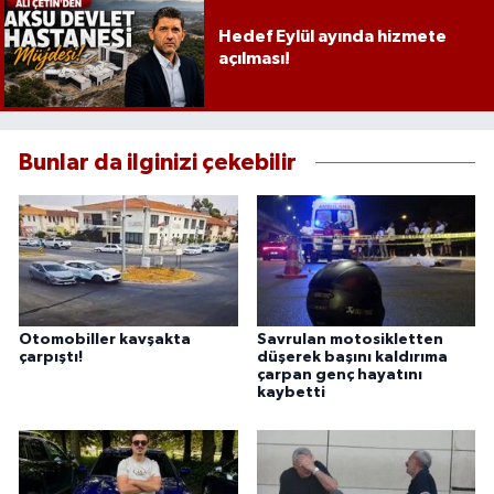
Hedef Eylül ayında hizmete
açılması!
Bunlar da ilginizi çekebilir
Otomobiller kavşakta
Savrulan motosikletten
çarpıştı!
düşerek başını kaldırıma
çarpan genç hayatını
kaybetti