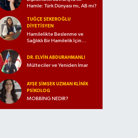
Hamle: Türk Dünyası mı, AB mi?
TUĞÇE ŞEKEROĞLU
DIYETISYEN
Hamilelikte Beslenme ve
Sağlıklı Bir Hamilelik İçin
İpuçları
DR. ELVIN ABDURAHMANLI
Mülteciler ve Yeniden İmar
AYŞE ŞIMŞEK UZMAN KLINIK
PSIKOLOG
MOBBİNG NEDİR?