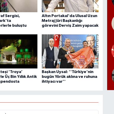
af Sergisi,
Altın Portakal'da Ulusal Uzun
rk'ta
Metraj Jüri Başkanlığı
rlerle buluştu
görevini Derviş Zaim yapacak
teşi ‘Troya’
Başkan Uysal: ‘'Türkiye'nin
e Üç Bin Yıllık Antik
bugün Yörük aklına ve ruhuna
spendosta
ihtiyacı var''