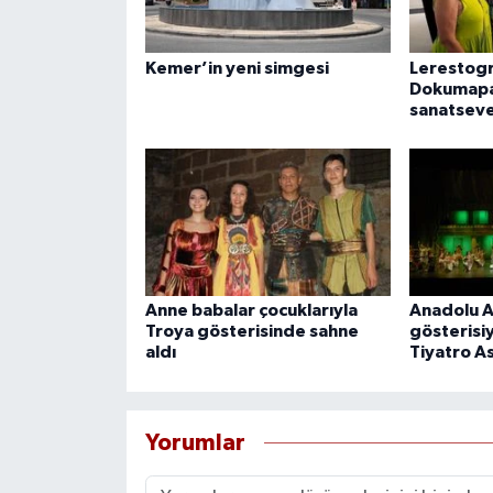
Kemer’in yeni simgesi
Lerestogr
Dokumapa
sanatseve
Anne babalar çocuklarıyla
Anadolu A
Troya gösterisinde sahne
gösterisiyl
aldı
Tiyatro A
Yorumlar