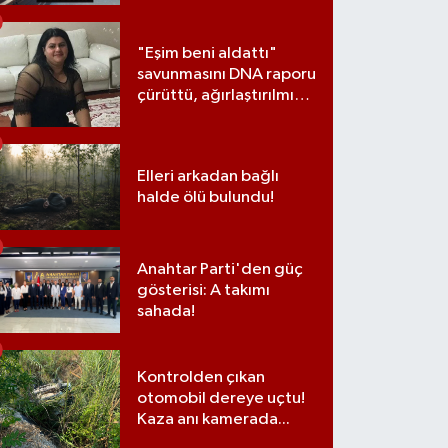
"Eşim beni aldattı"
savunmasını DNA raporu
çürüttü, ağırlaştırılmış
müebbet cezası aldı
Elleri arkadan bağlı
halde ölü bulundu!
Anahtar Parti'den güç
gösterisi: A takımı
sahada!
Kontrolden çıkan
otomobil dereye uçtu!
Kaza anı kamerada...