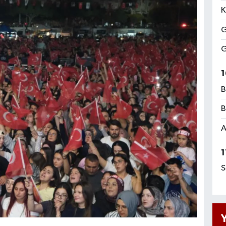
K
G
G
1
B
B
A
1
S