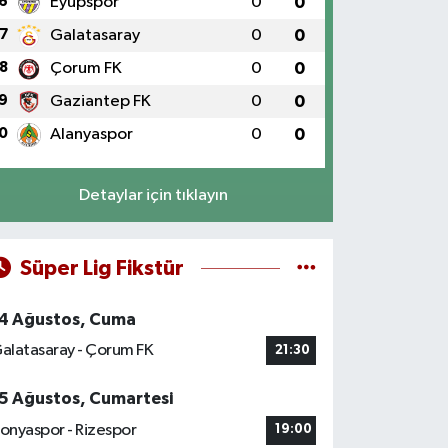
6
Eyüpspor
0
0
7
Galatasaray
0
0
8
Çorum FK
0
0
9
Gaziantep FK
0
0
0
Alanyaspor
0
0
Detaylar için tıklayın
Süper Lig Fikstür
4 Ağustos, Cuma
alatasaray - Çorum FK
21:30
5 Ağustos, Cumartesi
onyaspor - Rizespor
19:00