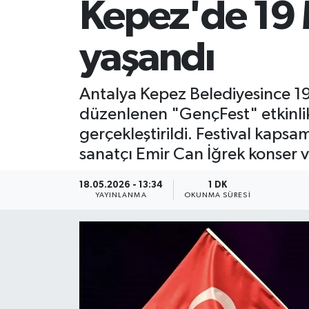
Kepez'de 19 
yaşandı
Antalya Kepez Belediyesince 1
düzenlenen "GençFest" etkinli
gerçekleştirildi. Festival kap
sanatçı Emir Can İğrek konser v
18.05.2026 - 13:34
1 DK
YAYINLANMA
OKUNMA SÜRESI