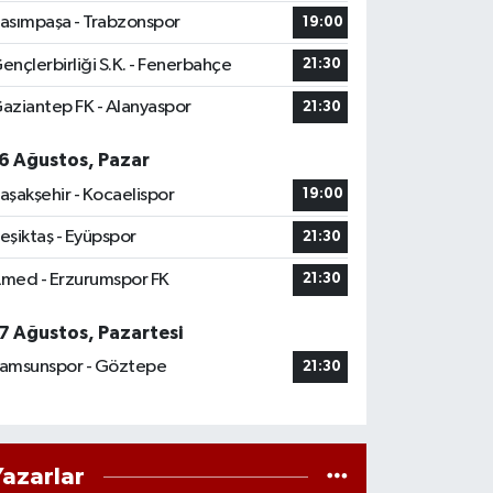
asımpaşa - Trabzonspor
19:00
ençlerbirliği S.K. - Fenerbahçe
21:30
aziantep FK - Alanyaspor
21:30
6 Ağustos, Pazar
aşakşehir - Kocaelispor
19:00
eşiktaş - Eyüpspor
21:30
med - Erzurumspor FK
21:30
7 Ağustos, Pazartesi
amsunspor - Göztepe
21:30
Yazarlar