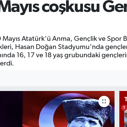
Mayıs coşkusu Gen
BİS
13.
BIT
64.
9 Mayıs Atatürk'ü Anma, Gençlik ve Spor
kleri, Hasan Doğan Stadyumu'nda gençleri
samında 16, 17 ve 18 yaş grubundaki gençle
erdi.
1