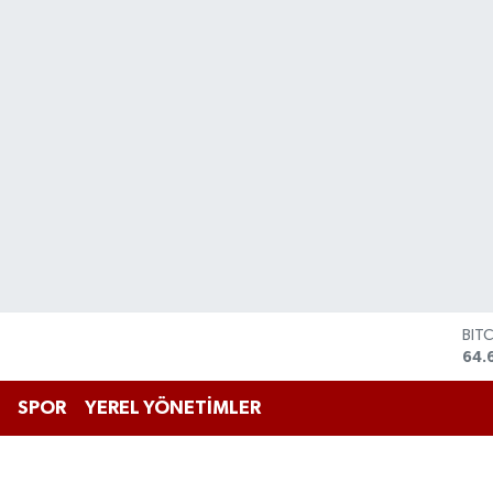
DO
47,
EU
55,
SPOR
YEREL YÖNETİMLER
STE
64,
GRA
651