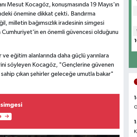
kanı Mesut Kocagöz, konuşmasında 19 Mayıs'ın
indeki önemine dikkat çekti. Bandırma
l, milletin bağımsızlık iradesinin simgesi
n Cumhuriyet'in en önemli güvencesi olduğunu
1
 ve eğitim alanlarında daha güçlü yarınlara
lerini söyleyen Kocagöz, "Gençlerine güvenen
ne sahip çıkan şehirler geleceğe umutla bakar"
1
 simgesi
G
e
1
K