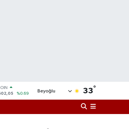
°
LAR
33
Beyoğlu
6006
%0.06
RO
0250
%0.02
RLİN
2398
%0.2
M ALTIN
3.94
%0.32