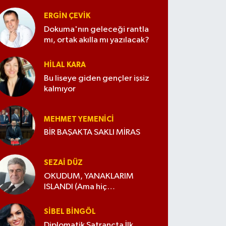
ERGIN ÇEVİK
Dokuma'nın geleceği rantla
mı, ortak akılla mı yazılacak?
HILAL KARA
Bu liseye giden gençler işsiz
kalmıyor
MEHMET YEMENICI
BİR BAŞAKTA SAKLI MİRAS
SEZAI DÜZ
OKUDUM, YANAKLARIM
ISLANDI (Ama hiç
değiştirmedim)
SIBEL BINGÖL
Diplomatik Satrançta İlk