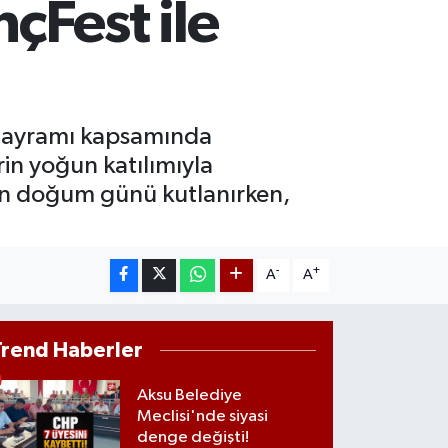
çFest ile
T100
768
%48
COIN
602,05
%0.69
 Bayramı kapsamında
n yoğun katılımıyla
rin doğum günü kutlanırken,
-
+
A
A
Trend Haberler
Aksu Belediye
Meclisi'nde siyasi
denge değişti!