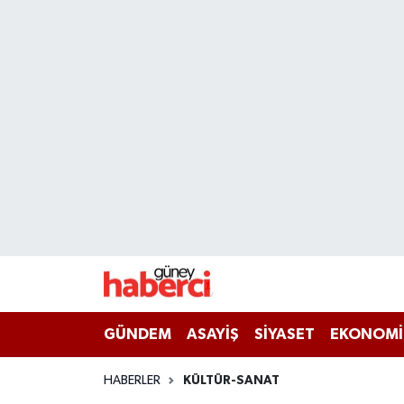
Beyoğlu Hava Durumu
Beyoğlu Trafik Yoğunluk Haritası
Süper Lig Puan Durumu ve Fikstür
Tüm Manşetler
Son Dakika Haberleri
Haber Arşivi
GÜNDEM
ASAYİŞ
SİYASET
EKONOMİ
HABERLER
KÜLTÜR-SANAT