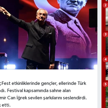
2
3
4
est etkinliklerinde gençler, ellerinde Türk
5
dı. Festival kapsamında sahne alan
Can İğrek sevilen şarkılarını seslendirdi.
 etti.