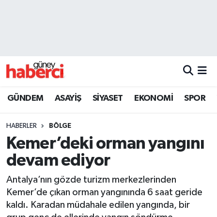
Beyoğlu Hava Durumu
Beyoğlu Trafik Yoğunluk Haritası
Süper Lig Puan Durumu ve Fikstür
GÜNDEM
ASAYİŞ
SİYASET
EKONOMİ
SPOR
Tüm Manşetler
HABERLER
BÖLGE
Son Dakika Haberleri
Kemer’deki orman yangını
devam ediyor
Haber Arşivi
Antalya’nın gözde turizm merkezlerinden
Kemer’de çıkan orman yangınında 6 saat geride
kaldı. Karadan müdahale edilen yangında, bir