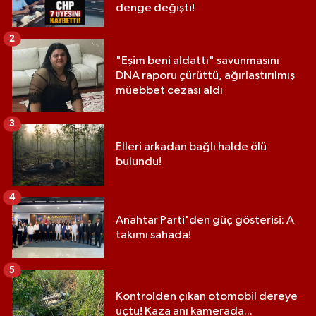
denge değişti!
2
"Eşim beni aldattı" savunmasını
DNA raporu çürüttü, ağırlaştırılmış
müebbet cezası aldı
3
Elleri arkadan bağlı halde ölü
bulundu!
4
Anahtar Parti'den güç gösterisi: A
takımı sahada!
5
Kontrolden çıkan otomobil dereye
uçtu! Kaza anı kamerada...