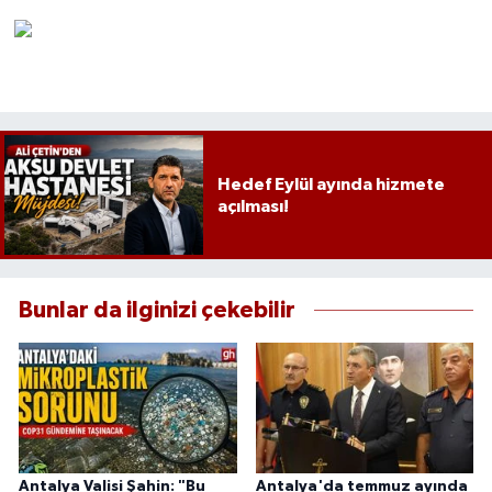
Hedef Eylül ayında hizmete
açılması!
Bunlar da ilginizi çekebilir
Antalya Valisi Şahin: "Bu
Antalya'da temmuz ayında