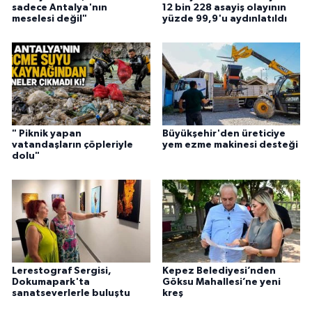
sadece Antalya'nın
12 bin 228 asayiş olayının
meselesi değil"
yüzde 99,9'u aydınlatıldı
" Piknik yapan
Büyükşehir'den üreticiye
vatandaşların çöpleriyle
yem ezme makinesi desteği
dolu"
Lerestograf Sergisi,
Kepez Belediyesi’nden
Dokumapark'ta
Göksu Mahallesi’ne yeni
sanatseverlerle buluştu
kreş