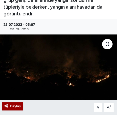
grup genç de ellerinde yangın söndürme
tüpleriyle beklerken, yangın alanı havadan da
görüntülendi.
25.07.2023 - 05:07
YAYINLANMA
Paylaş
-
+
A
A