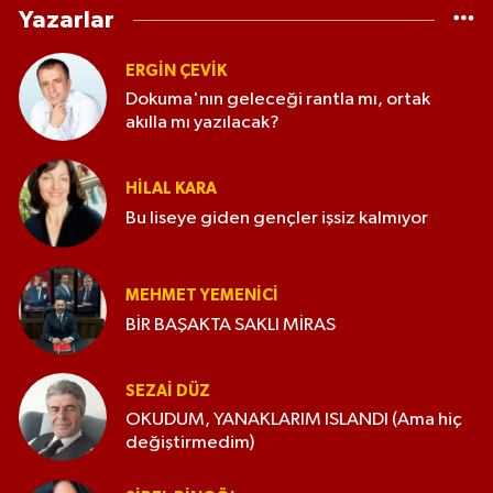
Yazarlar
ERGIN ÇEVİK
Dokuma'nın geleceği rantla mı, ortak
akılla mı yazılacak?
HILAL KARA
Bu liseye giden gençler işsiz kalmıyor
MEHMET YEMENICI
BİR BAŞAKTA SAKLI MİRAS
SEZAI DÜZ
OKUDUM, YANAKLARIM ISLANDI (Ama hiç
değiştirmedim)