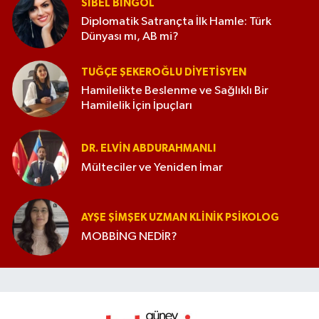
SIBEL BINGÖL
Diplomatik Satrançta İlk Hamle: Türk
Dünyası mı, AB mi?
TUĞÇE ŞEKEROĞLU DIYETISYEN
Hamilelikte Beslenme ve Sağlıklı Bir
Hamilelik İçin İpuçları
DR. ELVIN ABDURAHMANLI
Mülteciler ve Yeniden İmar
AYŞE ŞIMŞEK UZMAN KLINIK PSIKOLOG
MOBBİNG NEDİR?