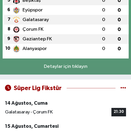
5
Beşiktaş
0
0
6
Eyüpspor
0
0
7
Galatasaray
0
0
8
Çorum FK
0
0
9
Gaziantep FK
0
0
10
Alanyaspor
0
0
Detaylar için tıklayın
Süper Lig Fikstür
14 Ağustos, Cuma
Galatasaray - Çorum FK
21:30
15 Ağustos, Cumartesi