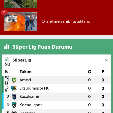
6
O işletme sahibi tutuklandı!
Süper Lig Puan Durumu
Süper Lig
#
Takım
O
P
1
Amed
0
0
2
Erzurumspor FK
0
0
3
Başakşehir
0
0
4
Kocaelispor
0
0