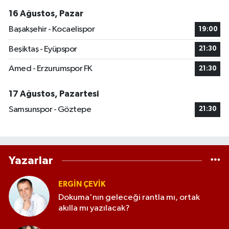
16 Ağustos, Pazar
Başakşehir - Kocaelispor
19:00
Beşiktaş - Eyüpspor
21:30
Amed - Erzurumspor FK
21:30
17 Ağustos, Pazartesi
Samsunspor - Göztepe
21:30
Yazarlar
ERGIN ÇEVİK
Dokuma'nın geleceği rantla mı, ortak
akılla mı yazılacak?