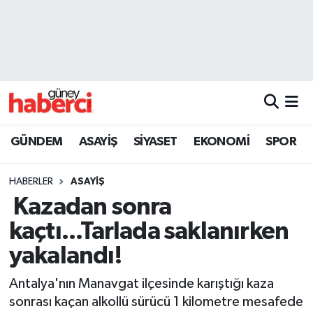
Beyoğlu Hava Durumu
Beyoğlu Trafik Yoğunluk Haritası
Süper Lig Puan Durumu ve Fikstür
GÜNDEM
ASAYİŞ
SİYASET
EKONOMİ
SPOR
Tüm Manşetler
HABERLER
ASAYİŞ
Son Dakika Haberleri
Kazadan sonra
kaçtı...Tarlada saklanırken
Haber Arşivi
yakalandı!
Antalya'nın Manavgat ilçesinde karıştığı kaza
sonrası kaçan alkollü sürücü 1 kilometre mesafede