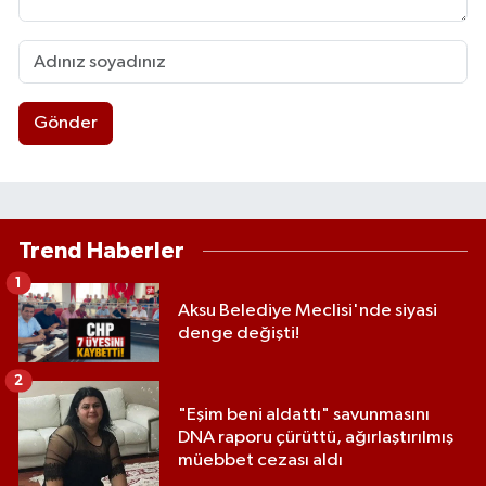
Gönder
Trend Haberler
1
Aksu Belediye Meclisi'nde siyasi
denge değişti!
2
"Eşim beni aldattı" savunmasını
DNA raporu çürüttü, ağırlaştırılmış
müebbet cezası aldı