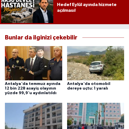
Hedef Eylül ayında hizmete
açılması!
Bunlar da ilginizi çekebilir
Antalya'da temmuz ayında
Antalya'da otomobil
12 bin 228 asayiş olayının
dereye uçtu: 1 yaralı
yüzde 99,9'u aydınlatıldı