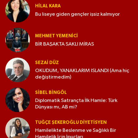
HILAL KARA
Bu liseye giden gençler işsiz kalmıyor
MEHMET YEMENICI
BİR BAŞAKTA SAKLI MİRAS
SEZAI DÜZ
OKUDUM, YANAKLARIM ISLANDI (Ama hiç
değiştirmedim)
SIBEL BINGÖL
Diplomatik Satrançta İlk Hamle: Türk
Dünyası mı, AB mi?
TUĞÇE ŞEKEROĞLU DIYETISYEN
Hamilelikte Beslenme ve Sağlıklı Bir
Hamilelik İçin İpuçları