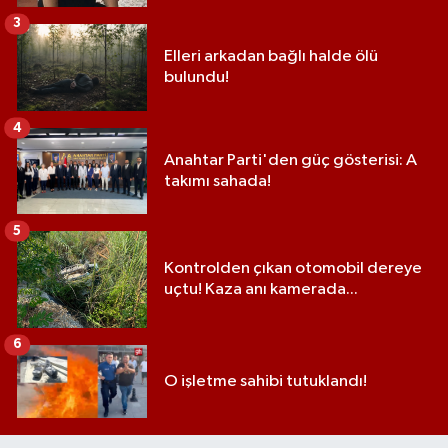
3
Elleri arkadan bağlı halde ölü
bulundu!
4
Anahtar Parti'den güç gösterisi: A
takımı sahada!
5
Kontrolden çıkan otomobil dereye
uçtu! Kaza anı kamerada...
6
O işletme sahibi tutuklandı!