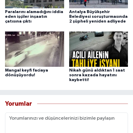
Paralarını alamadığını iddia
Antalya Büyükşehir
eden işçiler inşaatın
Belediyesi soruşturmasında
çatısına çıktı
2 şüpheli yeniden adliyede
Mangal keyfi faciaya
Nikah günü aldıktan 1 saat
dönüşüyordu!
sonra kazada hayatını
kaybetti!
Yorumlar