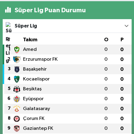
Süper Lig Puan Durumu
Süper Lig
#
Takım
O
P
1
Amed
0
0
2
Erzurumspor FK
0
0
3
Başakşehir
0
0
4
Kocaelispor
0
0
5
Beşiktaş
0
0
6
Eyüpspor
0
0
7
Galatasaray
0
0
8
Çorum FK
0
0
9
Gaziantep FK
0
0