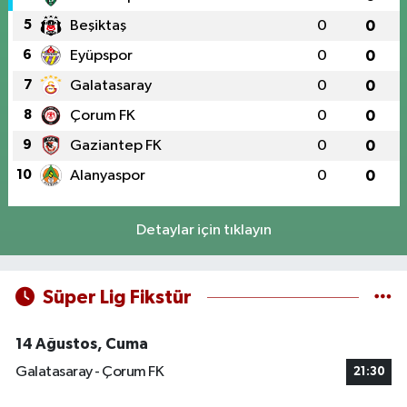
5
Beşiktaş
0
0
6
Eyüpspor
0
0
7
Galatasaray
0
0
8
Çorum FK
0
0
9
Gaziantep FK
0
0
10
Alanyaspor
0
0
Detaylar için tıklayın
Süper Lig Fikstür
14 Ağustos, Cuma
Galatasaray - Çorum FK
21:30