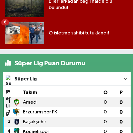
Elleri arkadan bağlı halde ölü
bulundu!
6
O işletme sahibi tutuklandı!
Süper Lig Puan Durumu
Süper Lig
#
Takım
O
P
1
Amed
0
0
2
Erzurumspor FK
0
0
3
Başakşehir
0
0
4
Kocaelispor
0
0