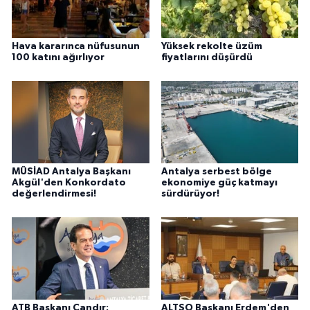
Hava kararınca nüfusunun
Yüksek rekolte üzüm
100 katını ağırlıyor
fiyatlarını düşürdü
MÜSİAD Antalya Başkanı
Antalya serbest bölge
Akgül'den Konkordato
ekonomiye güç katmayı
değerlendirmesi!
sürdürüyor!
ATB Başkanı Çandır:
ALTSO Başkanı Erdem'den