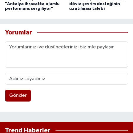
"Antalya ihracatta olumlu
döviz çevrim desteğinin
performans sergiliyor"
uzatılması talebi
Yorumlar
Gönder
Trend Haberler