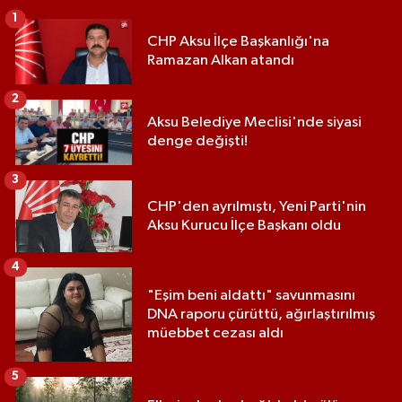
1
CHP Aksu İlçe Başkanlığı'na
Ramazan Alkan atandı
2
Aksu Belediye Meclisi'nde siyasi
denge değişti!
3
CHP'den ayrılmıştı, Yeni Parti'nin
Aksu Kurucu İlçe Başkanı oldu
4
"Eşim beni aldattı" savunmasını
DNA raporu çürüttü, ağırlaştırılmış
müebbet cezası aldı
5