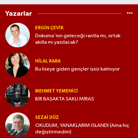
Yazarlar
ERGIN ÇEVİK
Dokuma'nın geleceği rantla mı, ortak
akılla mı yazılacak?
HILAL KARA
Bu liseye giden gençler işsiz kalmıyor
MEHMET YEMENICI
BİR BAŞAKTA SAKLI MİRAS
SEZAI DÜZ
OKUDUM, YANAKLARIM ISLANDI (Ama hiç
değiştirmedim)