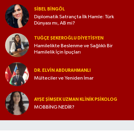
SIBEL BINGÖL
Diplomatik Satrançta İlk Hamle: Türk
Dünyası mı, AB mi?
TUĞÇE ŞEKEROĞLU DIYETISYEN
Hamilelikte Beslenme ve Sağlıklı Bir
Hamilelik İçin İpuçları
DR. ELVIN ABDURAHMANLI
Mülteciler ve Yeniden İmar
AYŞE ŞIMŞEK UZMAN KLINIK PSIKOLOG
MOBBİNG NEDİR?