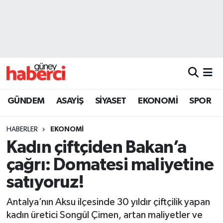
Beyoğlu Hava Durumu
Beyoğlu Trafik Yoğunluk Haritası
Süper Lig Puan Durumu ve Fikstür
GÜNDEM
ASAYİŞ
SİYASET
EKONOMİ
SPOR
Tüm Manşetler
HABERLER
EKONOMİ
Son Dakika Haberleri
Kadın çiftçiden Bakan’a
çağrı: Domatesi maliyetine
Haber Arşivi
satıyoruz!
Antalya’nın Aksu ilçesinde 30 yıldır çiftçilik yapan
kadın üretici Songül Çimen, artan maliyetler ve