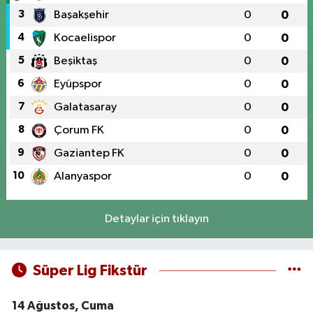
3
Başakşehir
0
0
4
Kocaelispor
0
0
5
Beşiktaş
0
0
6
Eyüpspor
0
0
7
Galatasaray
0
0
8
Çorum FK
0
0
9
Gaziantep FK
0
0
10
Alanyaspor
0
0
Detaylar için tıklayın
Süper Lig Fikstür
14 Ağustos, Cuma