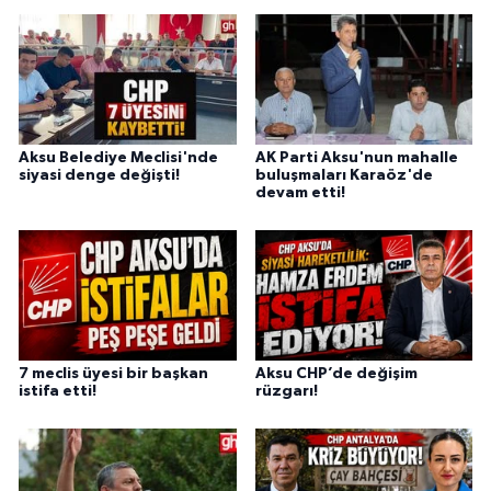
Aksu Belediye Meclisi'nde
AK Parti Aksu'nun mahalle
siyasi denge değişti!
buluşmaları Karaöz'de
devam etti!
7 meclis üyesi bir başkan
Aksu CHP’de değişim
istifa etti!
rüzgarı!