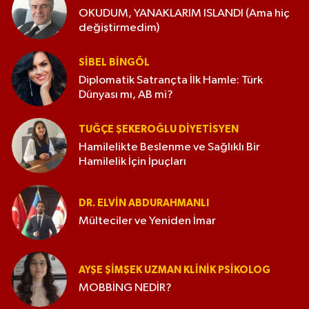
OKUDUM, YANAKLARIM ISLANDI (Ama hiç
değiştirmedim)
SIBEL BINGÖL
Diplomatik Satrançta İlk Hamle: Türk
Dünyası mı, AB mi?
TUĞÇE ŞEKEROĞLU DIYETISYEN
Hamilelikte Beslenme ve Sağlıklı Bir
Hamilelik İçin İpuçları
DR. ELVIN ABDURAHMANLI
Mülteciler ve Yeniden İmar
AYŞE ŞIMŞEK UZMAN KLINIK PSIKOLOG
MOBBİNG NEDİR?