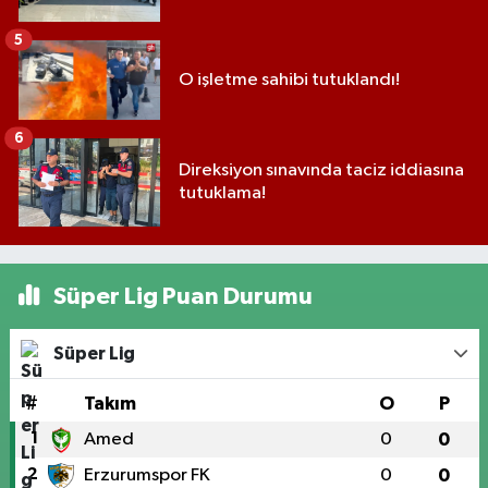
5
O işletme sahibi tutuklandı!
6
Direksiyon sınavında taciz iddiasına
tutuklama!
Süper Lig Puan Durumu
Süper Lig
#
Takım
O
P
1
Amed
0
0
2
Erzurumspor FK
0
0