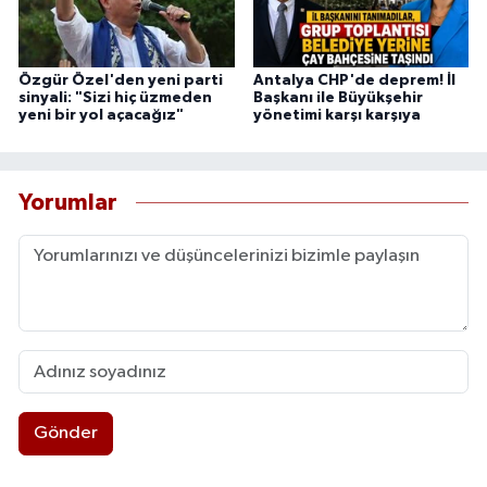
Özgür Özel'den yeni parti
Antalya CHP'de deprem! İl
sinyali: "Sizi hiç üzmeden
Başkanı ile Büyükşehir
yeni bir yol açacağız"
yönetimi karşı karşıya
Yorumlar
Gönder