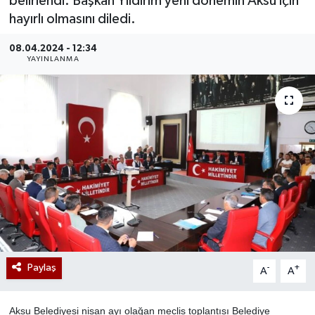
belirlendi. Başkan Yıldırım yeni dönemin Aksu için
hayırlı olmasını diledi.
08.04.2024 - 12:34
YAYINLANMA
Paylaş
-
+
A
A
Aksu Belediyesi nisan ayı olağan meclis toplantısı Belediye