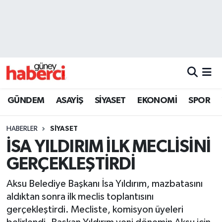
Beyoğlu Hava Durumu
Beyoğlu Trafik Yoğunluk Haritası
Süper Lig Puan Durumu ve Fikstür
GÜNDEM
ASAYİŞ
SİYASET
EKONOMİ
SPOR
Tüm Manşetler
HABERLER
SİYASET
Son Dakika Haberleri
İSA YILDIRIM İLK MECLİSİNİ
GERÇEKLEŞTİRDİ
Haber Arşivi
Aksu Belediye Başkanı İsa Yıldırım, mazbatasını
aldıktan sonra ilk meclis toplantısını
gerçekleştirdi. Mecliste, komisyon üyeleri