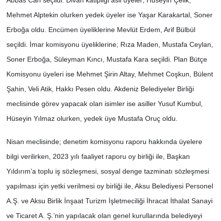
Abbas Can seçildi. Divan katipliği asil üyeler; Hüseyin Çelik,
Mehmet Alptekin olurken yedek üyeler ise Yaşar Karakartal, Soner
Erboğa oldu. Encümen üyeliklerine Mevlüt Erdem, Arif Bülbül
seçildi. İmar komisyonu üyeliklerine; Rıza Maden, Mustafa Ceylan,
Soner Erboğa, Süleyman Kıncı, Mustafa Kara seçildi. Plan Bütçe
Komisyonu üyeleri ise Mehmet Şirin Altay, Mehmet Coşkun, Bülent
Şahin, Veli Atik, Hakkı Pesen oldu. Akdeniz Belediyeler Birliği
meclisinde görev yapacak olan isimler ise asiller Yusuf Kumbul,
Hüseyin Yılmaz olurken, yedek üye Mustafa Oruç oldu.
Nisan meclisinde; denetim komisyonu raporu hakkında üyelere
bilgi verilirken, 2023 yılı faaliyet raporu oy birliği ile, Başkan
Yıldırım’a toplu iş sözleşmesi, sosyal denge tazminatı sözleşmesi
yapılması için yetki verilmesi oy birliği ile, Aksu Belediyesi Personel
A.Ş. ve Aksu Birlik İnşaat Turizm İşletmeciliği İhracat İthalat Sanayi
ve Ticaret A. Ş.’nin yapılacak olan genel kurullarında belediyeyi