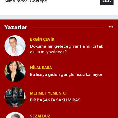
Samsunspor - Göztepe
21:30
Yazarlar
ERGIN ÇEVİK
Dokuma'nın geleceği rantla mı, ortak
akılla mı yazılacak?
HILAL KARA
Bu liseye giden gençler işsiz kalmıyor
MEHMET YEMENICI
BİR BAŞAKTA SAKLI MİRAS
SEZAI DÜZ