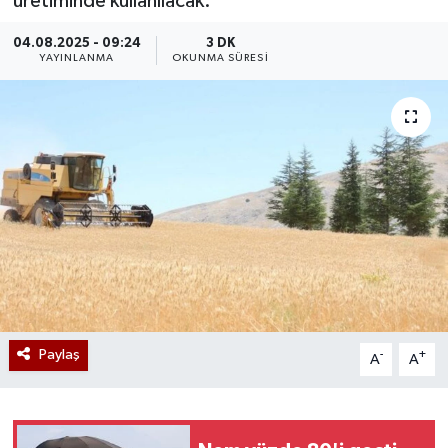
üretiminde kullanılacak.
04.08.2025 - 09:24
3 DK
YAYINLANMA
OKUNMA SÜRESI
Paylaş
-
+
A
A