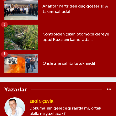
Anahtar Parti'den güç gösterisi: A
takımı sahada!
5
Kontrolden çıkan otomobil dereye
uçtu! Kaza anı kamerada...
6
O işletme sahibi tutuklandı!
Yazarlar
ERGIN ÇEVİK
Dokuma'nın geleceği rantla mı, ortak
akılla mı yazılacak?