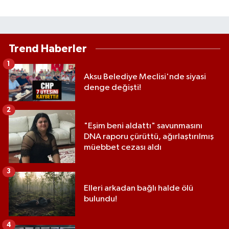
Trend Haberler
1
Aksu Belediye Meclisi'nde siyasi
denge değişti!
2
"Eşim beni aldattı" savunmasını
DNA raporu çürüttü, ağırlaştırılmış
müebbet cezası aldı
3
Elleri arkadan bağlı halde ölü
bulundu!
4