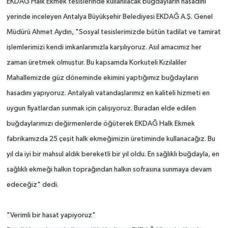
EKDAĞ Halk Ekmek tesislerinde kullanılacak buğdayların hasadını
yerinde inceleyen Antalya Büyükşehir Belediyesi EKDAĞ A.Ş. Genel
Müdürü Ahmet Aydın, "Sosyal tesislerimizde bütün tadilat ve tamirat
işlemlerimizi kendi imkanlarımızla karşılıyoruz. Asıl amacımız her
zaman üretmek olmuştur. Bu kapsamda Korkuteli Kızılaliler
Mahallemizde güz döneminde ekimini yaptığımız buğdayların
hasadını yapıyoruz. Antalyalı vatandaşlarımız en kaliteli hizmeti en
uygun fiyatlardan sunmak için çalışıyoruz. Buradan elde edilen
buğdaylarımızı değirmenlerde öğüterek EKDAĞ Halk Ekmek
fabrikamızda 25 çeşit halk ekmeğimizin üretiminde kullanacağız. Bu
yıl da iyi bir mahsul aldık bereketli bir yıl oldu. En sağlıklı buğdayla, en
sağlıklı ekmeği halkın toprağından halkın sofrasına sunmaya devam
edeceğiz" dedi.
"Verimli bir hasat yapıyoruz"