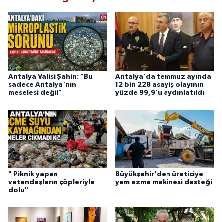
Antalya Valisi Şahin: "Bu
Antalya'da temmuz ayında
sadece Antalya'nın
12 bin 228 asayiş olayının
meselesi değil"
yüzde 99,9'u aydınlatıldı
" Piknik yapan
Büyükşehir'den üreticiye
vatandaşların çöpleriyle
yem ezme makinesi desteği
dolu"