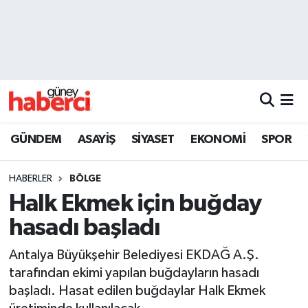
Beyoğlu Hava Durumu
Beyoğlu Trafik Yoğunluk Haritası
Süper Lig Puan Durumu ve Fikstür
GÜNDEM
ASAYİŞ
SİYASET
EKONOMİ
SPOR
Tüm Manşetler
HABERLER
BÖLGE
Son Dakika Haberleri
Halk Ekmek için buğday
hasadı başladı
Haber Arşivi
Antalya Büyükşehir Belediyesi EKDAĞ A.Ş.
tarafından ekimi yapılan buğdayların hasadı
başladı. Hasat edilen buğdaylar Halk Ekmek