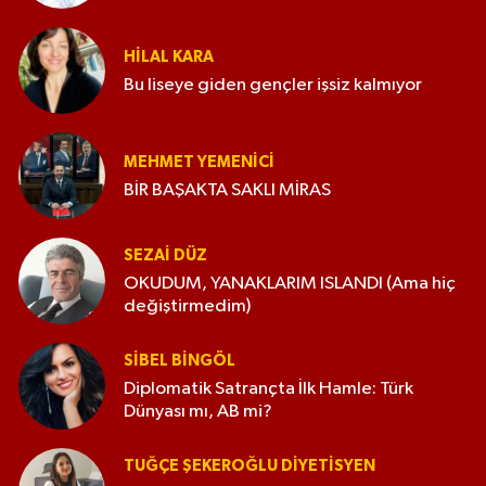
HILAL KARA
Bu liseye giden gençler işsiz kalmıyor
MEHMET YEMENICI
BİR BAŞAKTA SAKLI MİRAS
SEZAI DÜZ
OKUDUM, YANAKLARIM ISLANDI (Ama hiç
değiştirmedim)
SIBEL BINGÖL
Diplomatik Satrançta İlk Hamle: Türk
Dünyası mı, AB mi?
TUĞÇE ŞEKEROĞLU DIYETISYEN