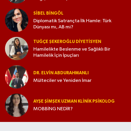
SIBEL BINGÖL
Diplomatik Satrançta İlk Hamle: Türk
Dünyası mı, AB mi?
TUĞÇE ŞEKEROĞLU DIYETISYEN
Hamilelikte Beslenme ve Sağlıklı Bir
Hamilelik İçin İpuçları
DR. ELVIN ABDURAHMANLI
Mülteciler ve Yeniden İmar
AYŞE ŞIMŞEK UZMAN KLINIK PSIKOLOG
MOBBİNG NEDİR?