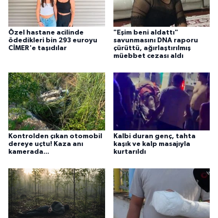
Özel hastane acilinde
"Eşim beni aldattı"
ödedikleri bin 293 euroyu
savunmasını DNA raporu
CİMER'e taşıdılar
çürüttü, ağırlaştırılmış
müebbet cezası aldı
Kontrolden çıkan otomobil
Kalbi duran genç, tahta
dereye uçtu! Kaza anı
kaşık ve kalp masajıyla
kamerada...
kurtarıldı