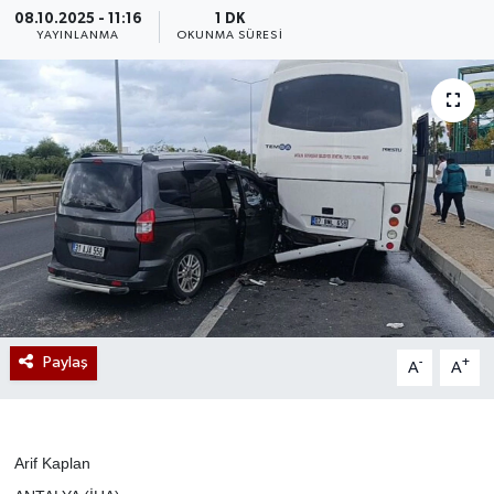
08.10.2025 - 11:16
1 DK
YAYINLANMA
OKUNMA SÜRESI
Paylaş
-
+
A
A
Arif Kaplan