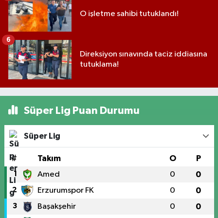
O işletme sahibi tutuklandı!
6
Direksiyon sınavında taciz iddiasına
tutuklama!
Süper Lig Puan Durumu
Süper Lig
#
Takım
O
P
1
Amed
0
0
2
Erzurumspor FK
0
0
3
Başakşehir
0
0