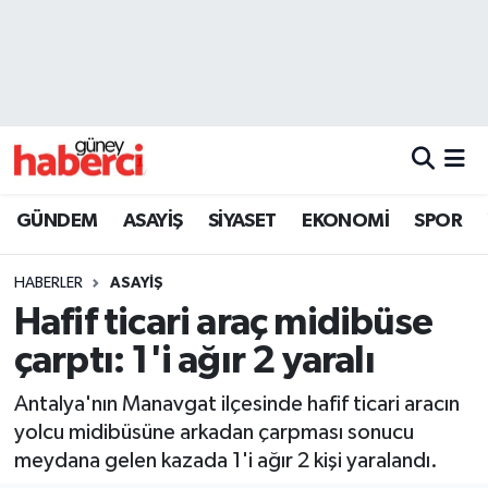
Beyoğlu Hava Durumu
Beyoğlu Trafik Yoğunluk Haritası
Süper Lig Puan Durumu ve Fikstür
GÜNDEM
ASAYİŞ
SİYASET
EKONOMİ
SPOR
Tüm Manşetler
HABERLER
ASAYİŞ
Son Dakika Haberleri
Hafif ticari araç midibüse
çarptı: 1'i ağır 2 yaralı
Haber Arşivi
Antalya'nın Manavgat ilçesinde hafif ticari aracın
yolcu midibüsüne arkadan çarpması sonucu
meydana gelen kazada 1'i ağır 2 kişi yaralandı.