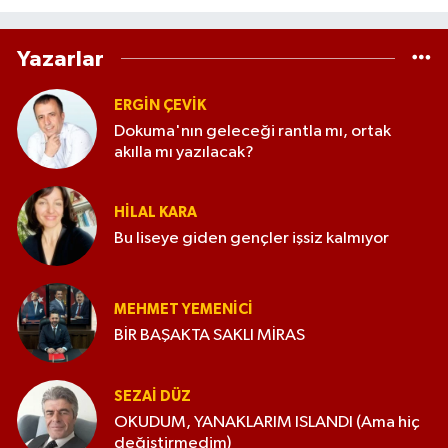
Yazarlar
ERGIN ÇEVİK
Dokuma'nın geleceği rantla mı, ortak
akılla mı yazılacak?
HILAL KARA
Bu liseye giden gençler işsiz kalmıyor
MEHMET YEMENICI
BİR BAŞAKTA SAKLI MİRAS
SEZAI DÜZ
OKUDUM, YANAKLARIM ISLANDI (Ama hiç
değiştirmedim)