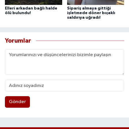
Elleri arkadan bağlı halde
Sipariş almaya gittiği
ölü bulundu!
işletmede döner bıçaklı
saldırıya uğradı!
Yorumlar
Gönder