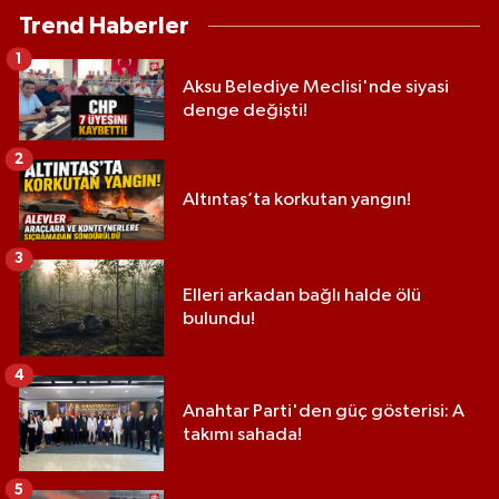
Trend Haberler
1
Aksu Belediye Meclisi'nde siyasi
denge değişti!
2
Altıntaş’ta korkutan yangın!
3
Elleri arkadan bağlı halde ölü
bulundu!
4
Anahtar Parti'den güç gösterisi: A
takımı sahada!
5