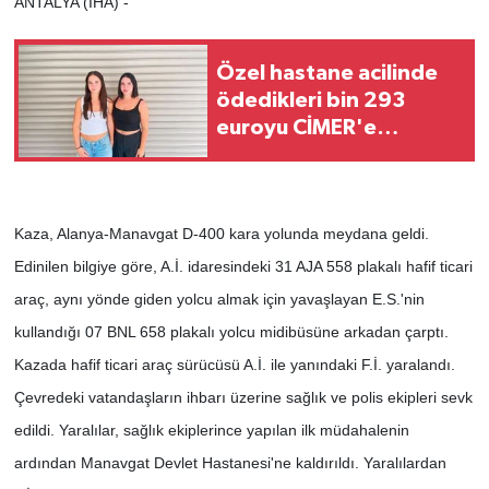
ANTALYA (İHA) -
Özel hastane acilinde
ödedikleri bin 293
euroyu CİMER'e
taşıdılar
Kaza, Alanya-Manavgat D-400 kara yolunda meydana geldi.
Edinilen bilgiye göre, A.İ. idaresindeki 31 AJA 558 plakalı hafif ticari
araç, aynı yönde giden yolcu almak için yavaşlayan E.S.'nin
kullandığı 07 BNL 658 plakalı yolcu midibüsüne arkadan çarptı.
Kazada hafif ticari araç sürücüsü A.İ. ile yanındaki F.İ. yaralandı.
Çevredeki vatandaşların ihbarı üzerine sağlık ve polis ekipleri sevk
edildi. Yaralılar, sağlık ekiplerince yapılan ilk müdahalenin
ardından Manavgat Devlet Hastanesi'ne kaldırıldı. Yaralılardan