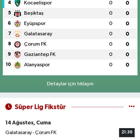
4
Kocaelispor
0
0
5
Beşiktaş
0
0
6
Eyüpspor
0
0
7
Galatasaray
0
0
8
Çorum FK
0
0
9
Gaziantep FK
0
0
10
Alanyaspor
0
0
Detaylar için tıklayın
Süper Lig Fikstür
14 Ağustos, Cuma
Galatasaray - Çorum FK
21:30