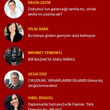
ERGIN ÇEVİK
Dokuma'nın geleceği rantla mı, ortak
akılla mı yazılacak?
HILAL KARA
Bu liseye giden gençler işsiz kalmıyor
MEHMET YEMENICI
BİR BAŞAKTA SAKLI MİRAS
SEZAI DÜZ
OKUDUM, YANAKLARIM ISLANDI (Ama hiç
değiştirmedim)
SIBEL BINGÖL
Diplomatik Satrançta İlk Hamle: Türk
Dünyası mı, AB mi?