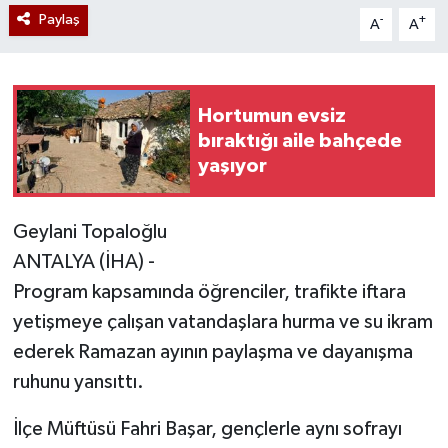
Paylaş
-
+
A
A
Hortumun evsiz
bıraktığı aile bahçede
yaşıyor
Geylani Topaloğlu
ANTALYA (İHA) -
Program kapsamında öğrenciler, trafikte iftara
yetişmeye çalışan vatandaşlara hurma ve su ikram
ederek Ramazan ayının paylaşma ve dayanışma
ruhunu yansıttı.
İlçe Müftüsü Fahri Başar, gençlerle aynı sofrayı