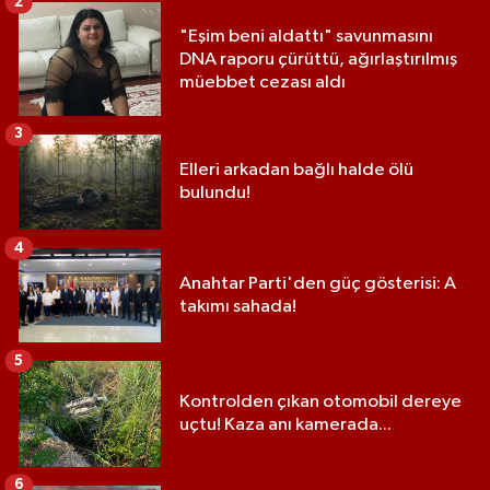
2
"Eşim beni aldattı" savunmasını
DNA raporu çürüttü, ağırlaştırılmış
müebbet cezası aldı
3
Elleri arkadan bağlı halde ölü
bulundu!
4
Anahtar Parti'den güç gösterisi: A
takımı sahada!
5
Kontrolden çıkan otomobil dereye
uçtu! Kaza anı kamerada...
6