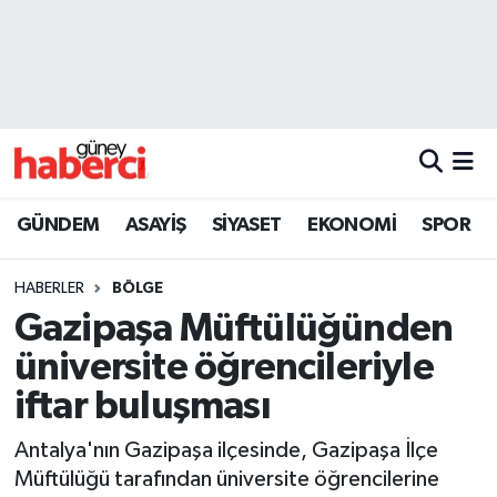
Beyoğlu Hava Durumu
Beyoğlu Trafik Yoğunluk Haritası
Süper Lig Puan Durumu ve Fikstür
GÜNDEM
ASAYİŞ
SİYASET
EKONOMİ
SPOR
Tüm Manşetler
HABERLER
BÖLGE
Son Dakika Haberleri
Gazipaşa Müftülüğünden
üniversite öğrencileriyle
Haber Arşivi
iftar buluşması
Antalya'nın Gazipaşa ilçesinde, Gazipaşa İlçe
Müftülüğü tarafından üniversite öğrencilerine