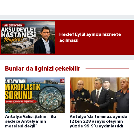
Hedef Eylül ayında hizmete
açılması!
Bunlar da ilginizi çekebilir
Antalya Valisi Şahin: "Bu
Antalya'da temmuz ayında
sadece Antalya'nın
12 bin 228 asayiş olayının
meselesi değil"
yüzde 99,9'u aydınlatıldı