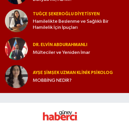
TUĞÇE ŞEKEROĞLU DIYETISYEN
Hamilelikte Beslenme ve Sağlıklı Bir
Hamilelik İçin İpuçları
DR. ELVIN ABDURAHMANLI
Mülteciler ve Yeniden İmar
AYŞE ŞIMŞEK UZMAN KLINIK PSIKOLOG
MOBBİNG NEDİR?