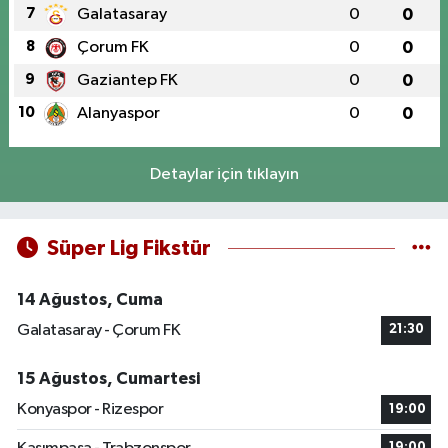
7
Galatasaray
0
0
8
Çorum FK
0
0
9
Gaziantep FK
0
0
10
Alanyaspor
0
0
Detaylar için tıklayın
Süper Lig Fikstür
14 Ağustos, Cuma
Galatasaray - Çorum FK
21:30
15 Ağustos, Cumartesi
Konyaspor - Rizespor
19:00
19:00