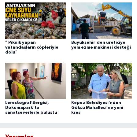
" Piknik yapan
Büyükşehir'den üreticiye
vatandaşların çöpleriyle
yem ezme makinesi desteği
dolu"
Lerestograf Sergisi,
Kepez Belediyesi’nden
Dokumapark'ta
Göksu Mahallesi’ne yeni
sanatseverlerle buluştu
kreş