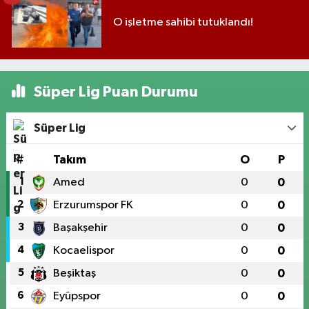
O işletme sahibi tutuklandı!
Süper Lig Puan Durumu
Süper Lig
#
Takım
O
P
1
Amed
0
0
2
Erzurumspor FK
0
0
3
Başakşehir
0
0
4
Kocaelispor
0
0
5
Beşiktaş
0
0
6
Eyüpspor
0
0