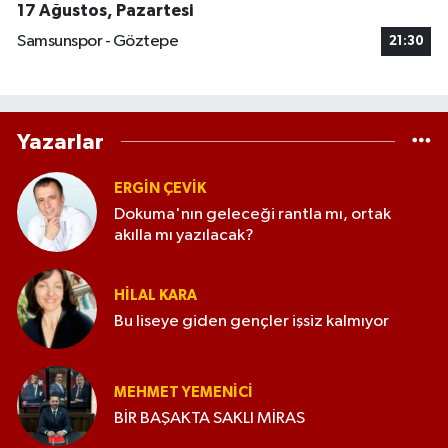
17 Ağustos, Pazartesi
Samsunspor - Göztepe
21:30
Yazarlar
ERGIN ÇEVİK
Dokuma'nın geleceği rantla mı, ortak
akılla mı yazılacak?
HILAL KARA
Bu liseye giden gençler işsiz kalmıyor
MEHMET YEMENICI
BİR BAŞAKTA SAKLI MİRAS