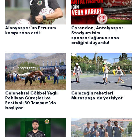
Alanyaspor’un Erzurum
Corendon, Antalyaspor
kampı sona erdi
Stadyum isim
sponsorluğunun sona
erdiğini duyurdu!
Geleneksel Gökbel Yağlı
Geleceğin raketleri
Pehlivan Güreşleri ve
Muratpaşa'da yetişiyor
Festivali 30 Temmuz'da
başlıyor