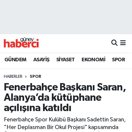
Beyoğlu Hava Durumu
Beyoğlu Trafik Yoğunluk Haritası
Süper Lig Puan Durumu ve Fikstür
GÜNDEM
ASAYİŞ
SİYASET
EKONOMİ
SPOR
Tüm Manşetler
HABERLER
SPOR
Son Dakika Haberleri
Fenerbahçe Başkanı Saran,
Alanya’da kütüphane
Haber Arşivi
açılışına katıldı
Fenerbahçe Spor Kulübü Başkanı Sadettin Saran,
"Her Deplasman Bir Okul Projesi" kapsamında