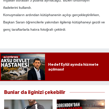
İnşallah buradan 3 puanla ayrılacağız. Bizleri unutmayın"
ifadelerini kullandı.
Konuşmaların ardından kütüphanenin açılışı gerçekleştirilirken,
Başkan Saran öğrencilerle yakından ilgilenip kütüphaneyi gezdi ve
genç taraftarlarla hatıra fotoğrafı çektirdi.
Hedef Eylül ayında hizmete
açılması!
Bunlar da ilginizi çekebilir