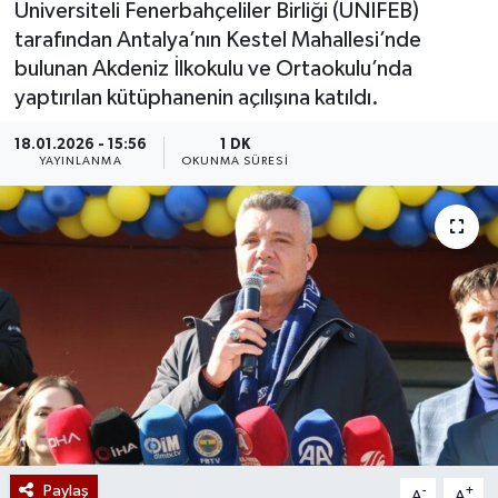
Üniversiteli Fenerbahçeliler Birliği (UNİFEB)
tarafından Antalya’nın Kestel Mahallesi’nde
bulunan Akdeniz İlkokulu ve Ortaokulu’nda
yaptırılan kütüphanenin açılışına katıldı.
18.01.2026 - 15:56
1 DK
YAYINLANMA
OKUNMA SÜRESI
Paylaş
-
+
A
A