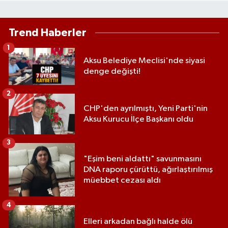
Trend Haberler
1
Aksu Belediye Meclisi'nde siyasi
denge değişti!
2
CHP'den ayrılmıştı, Yeni Parti'nin
Aksu Kurucu İlçe Başkanı oldu
3
"Eşim beni aldattı" savunmasını
DNA raporu çürüttü, ağırlaştırılmış
müebbet cezası aldı
4
Elleri arkadan bağlı halde ölü