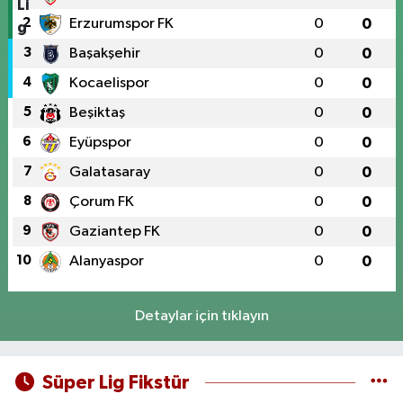
2
Erzurumspor FK
0
0
3
Başakşehir
0
0
4
Kocaelispor
0
0
5
Beşiktaş
0
0
6
Eyüpspor
0
0
7
Galatasaray
0
0
8
Çorum FK
0
0
9
Gaziantep FK
0
0
10
Alanyaspor
0
0
Detaylar için tıklayın
Süper Lig Fikstür