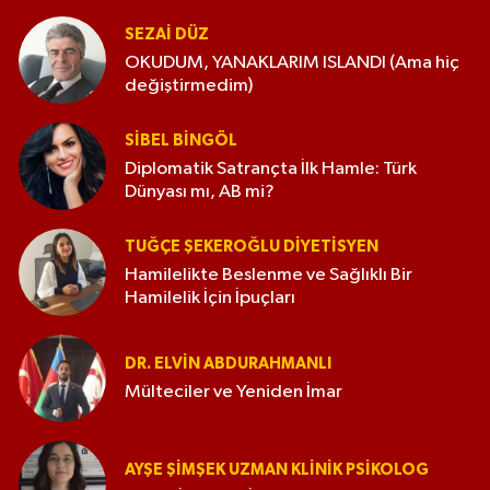
SEZAI DÜZ
OKUDUM, YANAKLARIM ISLANDI (Ama hiç
değiştirmedim)
SIBEL BINGÖL
Diplomatik Satrançta İlk Hamle: Türk
Dünyası mı, AB mi?
TUĞÇE ŞEKEROĞLU DIYETISYEN
Hamilelikte Beslenme ve Sağlıklı Bir
Hamilelik İçin İpuçları
DR. ELVIN ABDURAHMANLI
Mülteciler ve Yeniden İmar
AYŞE ŞIMŞEK UZMAN KLINIK PSIKOLOG