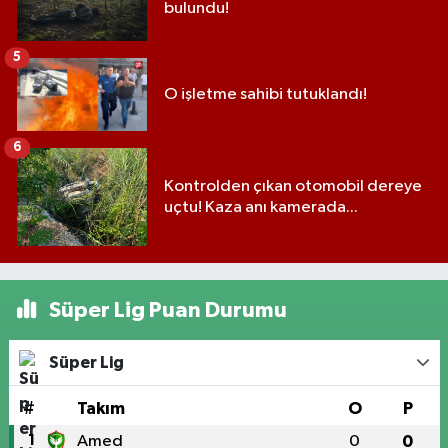
bulundu!
5
O işletme sahibi tutuklandı!
6
Kontrolden çıkan otomobil dereye
uçtu! Kaza anı kamerada...
Süper Lig Puan Durumu
Süper Lig
#
Takım
O
P
1
Amed
0
0