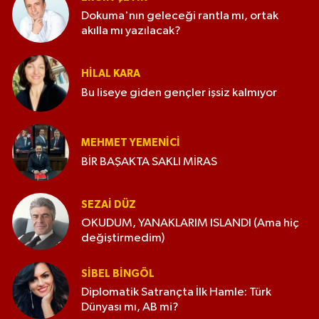
Dokuma'nın geleceği rantla mı, ortak
akılla mı yazılacak?
HILAL KARA
Bu liseye giden gençler işsiz kalmıyor
MEHMET YEMENICI
BİR BAŞAKTA SAKLI MİRAS
SEZAI DÜZ
OKUDUM, YANAKLARIM ISLANDI (Ama hiç
değiştirmedim)
SIBEL BINGÖL
Diplomatik Satrançta İlk Hamle: Türk
Dünyası mı, AB mi?