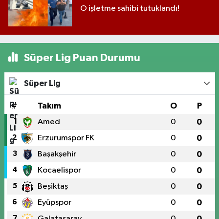
O işletme sahibi tutuklandı!
Süper Lig Puan Durumu
Süper Lig
#
Takım
O
P
1
Amed
0
0
2
Erzurumspor FK
0
0
3
Başakşehir
0
0
4
Kocaelispor
0
0
5
Beşiktaş
0
0
6
Eyüpspor
0
0
7
Galatasaray
0
0