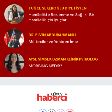
TUĞÇE ŞEKEROĞLU DIYETISYEN
Hamilelikte Beslenme ve Sağlıklı Bir
Hamilelik İçin İpuçları
DR. ELVIN ABDURAHMANLI
Mülteciler ve Yeniden İmar
AYŞE ŞIMŞEK UZMAN KLINIK PSIKOLOG
MOBBİNG NEDİR?