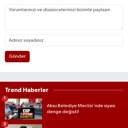
Gönder
Trend Haberler
1
Aksu Belediye Meclisi'nde siyasi
denge değişti!
2