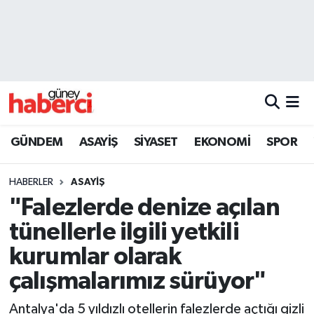
Beyoğlu Hava Durumu
Beyoğlu Trafik Yoğunluk Haritası
Süper Lig Puan Durumu ve Fikstür
GÜNDEM
ASAYİŞ
SİYASET
EKONOMİ
SPOR
Tüm Manşetler
HABERLER
ASAYİŞ
Son Dakika Haberleri
"Falezlerde denize açılan
tünellerle ilgili yetkili
Haber Arşivi
kurumlar olarak
çalışmalarımız sürüyor"
Antalya'da 5 yıldızlı otellerin falezlerde açtığı gizli