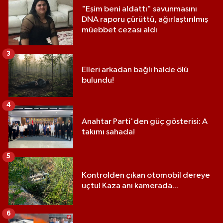
"Eşim beni aldattı" savunmasını
DNA raporu çürüttü, ağırlaştırılmış
müebbet cezası aldı
3
Elleri arkadan bağlı halde ölü
bulundu!
4
Anahtar Parti'den güç gösterisi: A
takımı sahada!
5
Kontrolden çıkan otomobil dereye
uçtu! Kaza anı kamerada...
6