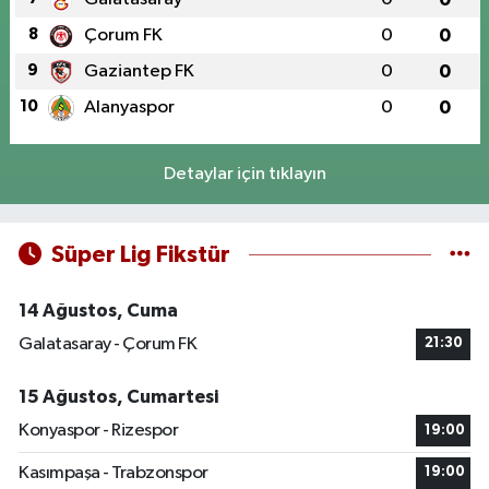
8
Çorum FK
0
0
9
Gaziantep FK
0
0
10
Alanyaspor
0
0
Detaylar için tıklayın
Süper Lig Fikstür
14 Ağustos, Cuma
Galatasaray - Çorum FK
21:30
15 Ağustos, Cumartesi
Konyaspor - Rizespor
19:00
Kasımpaşa - Trabzonspor
19:00