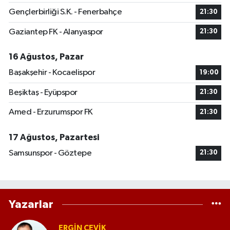
Gençlerbirliği S.K. - Fenerbahçe
21:30
Gaziantep FK - Alanyaspor
21:30
16 Ağustos, Pazar
Başakşehir - Kocaelispor
19:00
Beşiktaş - Eyüpspor
21:30
Amed - Erzurumspor FK
21:30
17 Ağustos, Pazartesi
Samsunspor - Göztepe
21:30
Yazarlar
ERGIN ÇEVİK