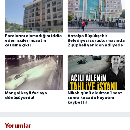
Paralarını alamadığını iddia
Antalya Büyükşehir
eden işçiler inşaatın
Belediyesi soruşturmasında
çatısına çıktı
2 şüpheli yeniden adliyede
Mangal keyfi faciaya
Nikah günü aldıktan 1 saat
dönüşüyordu!
sonra kazada hayatını
kaybetti!
Yorumlar