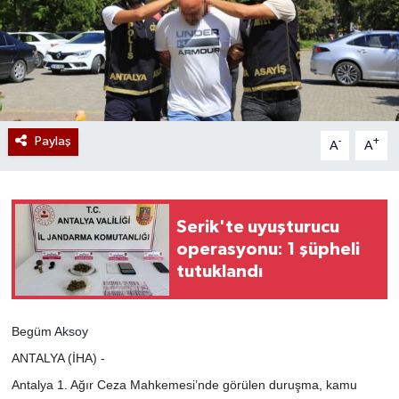
Paylaş
-
+
A
A
Serik'te uyuşturucu
operasyonu: 1 şüpheli
tutuklandı
Begüm Aksoy
ANTALYA (İHA) -
Antalya 1. Ağır Ceza Mahkemesi’nde görülen duruşma, kamu