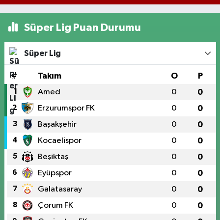
Süper Lig Puan Durumu
Süper Lig
#
Takım
O
P
1
Amed
0
0
2
Erzurumspor FK
0
0
3
Başakşehir
0
0
4
Kocaelispor
0
0
5
Beşiktaş
0
0
6
Eyüpspor
0
0
7
Galatasaray
0
0
8
Çorum FK
0
0