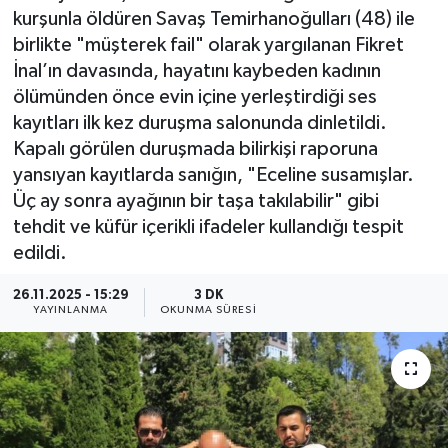
kurşunla öldüren Savaş Temirhanoğulları (48) ile
birlikte "müşterek fail" olarak yargılanan Fikret
İnal’ın davasında, hayatını kaybeden kadının
ölümünden önce evin içine yerleştirdiği ses
kayıtları ilk kez duruşma salonunda dinletildi.
Kapalı görülen duruşmada bilirkişi raporuna
yansıyan kayıtlarda sanığın, "Eceline susamışlar.
Üç ay sonra ayağının bir taşa takılabilir" gibi
tehdit ve küfür içerikli ifadeler kullandığı tespit
edildi.
26.11.2025 - 15:29
3 DK
YAYINLANMA
OKUNMA SÜRESI