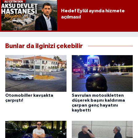
Hedef Eylül ayında hizmete
açılması!
Bunlar da ilginizi çekebilir
Otomobiller kavşakta
Savrulan motosikletten
çarpıştı!
düşerek başını kaldırıma
çarpan genç hayatını
kaybetti