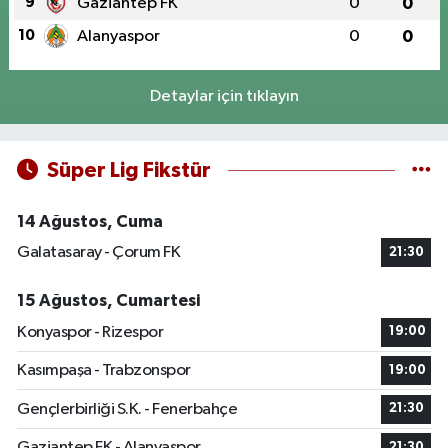
9
Gaziantep FK
0
0
10
Alanyaspor
0
0
Detaylar için tıklayın
Süper Lig Fikstür
14 Ağustos, Cuma
Galatasaray - Çorum FK
21:30
15 Ağustos, Cumartesi
Konyaspor - Rizespor
19:00
Kasımpaşa - Trabzonspor
19:00
Gençlerbirliği S.K. - Fenerbahçe
21:30
Gaziantep FK - Alanyaspor
21:30