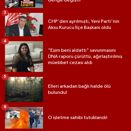
denge değişti!
3
CHP'den ayrılmıştı, Yeni Parti'nin
Aksu Kurucu İlçe Başkanı oldu
4
"Eşim beni aldattı" savunmasını
DNA raporu çürüttü, ağırlaştırılmış
müebbet cezası aldı
5
Elleri arkadan bağlı halde ölü
bulundu!
6
O işletme sahibi tutuklandı!