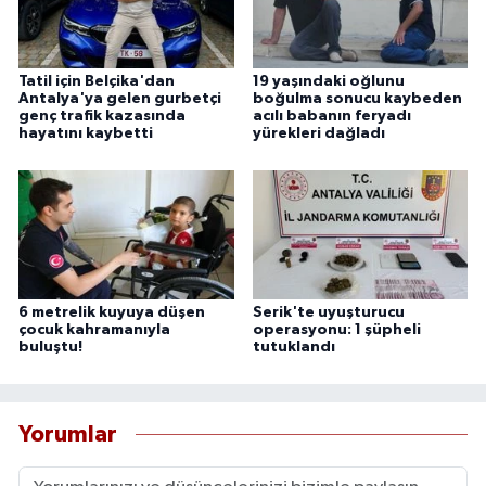
Tatil için Belçika'dan
19 yaşındaki oğlunu
Antalya'ya gelen gurbetçi
boğulma sonucu kaybeden
genç trafik kazasında
acılı babanın feryadı
hayatını kaybetti
yürekleri dağladı
6 metrelik kuyuya düşen
Serik'te uyuşturucu
çocuk kahramanıyla
operasyonu: 1 şüpheli
buluştu!
tutuklandı
Yorumlar