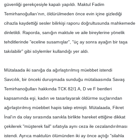
güvenliği gerekçesiyle kapalı yapıldı. Maktul Fadim
Temirhanoğulları’nın, öldürülmeden önce evin içine gizlediği
cihazla kaydettiği sesler bilirkişi raporu doğrultusunda mahkemede
dinletildi. Raporda, sanığın maktule ve aile bireylerine yönelik
tehditlerinde "eceline susamışlar", "üç ay sonra ayağın bir taşa
takılabilir" gibi söylemler kullandığı yer aldı.
Mütalaada iki sanığa da ağırlaştırılmış müebbet istendi
Savcılık, bir önceki duruşmada sunduğu mütalaasında Savaş
Temirhanoğulları hakkında TCK 82/1 A, D ve F bentleri
kapsamında eşi, kadın ve tasarlayarak öldürme suçlarından
ağırlaştırılmış müebbet hapis talep etmişti. Mütalaada, Fikret
İnal’ın da olay sırasında sanıkla birlikte hareket ettiğine dikkat
çekilerek "müşterek fail" sıfatıyla aynı ceza ile cezalandırılması
istendi. Ayrıca maktulün ölümünden iki ay önce açtığı "silahla