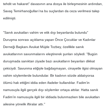
tehdit ve hakaret" davasının ana dosya ile birleşmesinin ardından,
Savaş Temirhanoğulları’na bu suçlardan da ceza verilmesi talep
edilmişti.
"Sanık avukatları vahim ve etik dışı beyanlarda bulundu"
Duruşma sonrası açıklama yapan Önce Çocuklar ve Kadınlar
Derneği Başkanı Avukat Müjde Tozbey, özellikle sanık
avukatlarının savunmalarını eleştirerek şunları söyledi: "Bugün
duruşmada sanıktan ziyade bazı avukatların beyanları dikkat
çekiciydi. Savunma etiğiyle bağdaşmayan, cinayetle ilgisi olmayan
vahim söylemlerde bulundular. Bir kadının sözde aldatıyorsa
ölümü hak ettiğini iddia eden ifadeler kullandılar. Fadim’in
namusuyla ilgili gerçek dışı söylemler ortaya attılar. Hatta sanık
Fadim’in namusuyla ilgili bir iddiada bulunmazken bile avukatları
ailesine yönelik iftiralar attı."