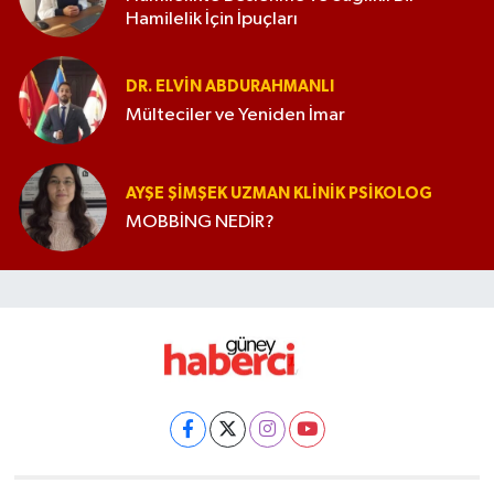
Hamilelik İçin İpuçları
DR. ELVIN ABDURAHMANLI
Mülteciler ve Yeniden İmar
AYŞE ŞIMŞEK UZMAN KLINIK PSIKOLOG
MOBBİNG NEDİR?