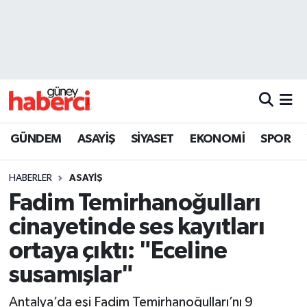
Beyoğlu Hava Durumu
Beyoğlu Trafik Yoğunluk Haritası
Süper Lig Puan Durumu ve Fikstür
GÜNDEM
ASAYİŞ
SİYASET
EKONOMİ
SPOR
Tüm Manşetler
HABERLER
ASAYİŞ
Son Dakika Haberleri
Fadim Temirhanoğulları
cinayetinde ses kayıtları
Haber Arşivi
ortaya çıktı: "Eceline
susamışlar"
Antalya’da eşi Fadim Temirhanoğulları’nı 9