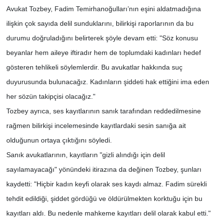
Avukat Tozbey, Fadim Temirhanoğulları’nın eşini aldatmadığına
ilişkin çok sayıda delil sunduklarını, bilirkişi raporlarının da bu
durumu doğruladığını belirterek şöyle devam etti: "Söz konusu
beyanlar hem aileye iftiradır hem de toplumdaki kadınları hedef
gösteren tehlikeli söylemlerdir. Bu avukatlar hakkında suç
duyurusunda bulunacağız. Kadınların şiddeti hak ettiğini ima eden
her sözün takipçisi olacağız."
Tozbey ayrıca, ses kayıtlarının sanık tarafından reddedilmesine
rağmen bilirkişi incelemesinde kayıtlardaki sesin sanığa ait
olduğunun ortaya çıktığını söyledi.
Sanık avukatlarının, kayıtların "gizli alındığı için delil
sayılamayacağı" yönündeki itirazına da değinen Tozbey, şunları
kaydetti: "Hiçbir kadın keyfi olarak ses kaydı almaz. Fadim sürekli
tehdit edildiği, şiddet gördüğü ve öldürülmekten korktuğu için bu
kayıtları aldı. Bu nedenle mahkeme kayıtları delil olarak kabul etti."