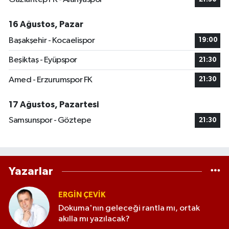
16 Ağustos, Pazar
Başakşehir - Kocaelispor
19:00
Beşiktaş - Eyüpspor
21:30
Amed - Erzurumspor FK
21:30
17 Ağustos, Pazartesi
Samsunspor - Göztepe
21:30
Yazarlar
ERGIN ÇEVİK
Dokuma'nın geleceği rantla mı, ortak
akılla mı yazılacak?