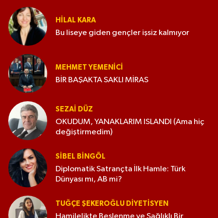
HILAL KARA
Bu liseye giden gençler işsiz kalmıyor
MEHMET YEMENICI
BİR BAŞAKTA SAKLI MİRAS
SEZAI DÜZ
OKUDUM, YANAKLARIM ISLANDI (Ama hiç
değiştirmedim)
SIBEL BINGÖL
Diplomatik Satrançta İlk Hamle: Türk
Dünyası mı, AB mi?
TUĞÇE ŞEKEROĞLU DIYETISYEN
Hamilelikte Beslenme ve Sağlıklı Bir