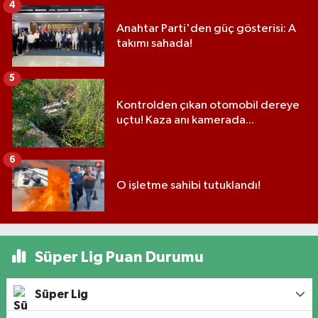
4
Anahtar Parti'den güç gösterisi: A
takımı sahada!
5
Kontrolden çıkan otomobil dereye
uçtu! Kaza anı kamerada...
6
O işletme sahibi tutuklandı!
Süper Lig Puan Durumu
Süper Lig