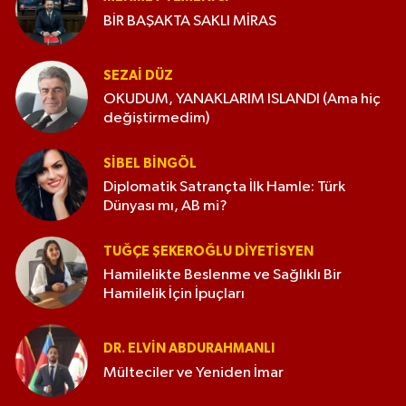
BİR BAŞAKTA SAKLI MİRAS
SEZAI DÜZ
OKUDUM, YANAKLARIM ISLANDI (Ama hiç
değiştirmedim)
SIBEL BINGÖL
Diplomatik Satrançta İlk Hamle: Türk
Dünyası mı, AB mi?
TUĞÇE ŞEKEROĞLU DIYETISYEN
Hamilelikte Beslenme ve Sağlıklı Bir
Hamilelik İçin İpuçları
DR. ELVIN ABDURAHMANLI
Mülteciler ve Yeniden İmar