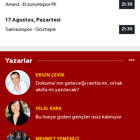
Amed - Erzurumspor FK
21:30
17 Ağustos, Pazartesi
Samsunspor - Göztepe
21:30
Yazarlar
ERGIN ÇEVİK
Dokuma'nın geleceği rantla mı, ortak
akılla mı yazılacak?
HILAL KARA
Bu liseye giden gençler işsiz kalmıyor
MEHMET YEMENICI