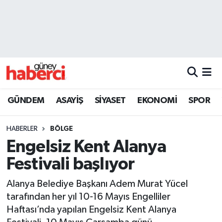
Beyoğlu Hava Durumu
Beyoğlu Trafik Yoğunluk Haritası
Süper Lig Puan Durumu ve Fikstür
GÜNDEM
ASAYİŞ
SİYASET
EKONOMİ
SPOR
Tüm Manşetler
HABERLER
BÖLGE
Son Dakika Haberleri
Engelsiz Kent Alanya
Festivali başlıyor
Haber Arşivi
Alanya Belediye Başkanı Adem Murat Yücel
tarafından her yıl 10-16 Mayıs Engelliler
Haftası’nda yapılan Engelsiz Kent Alanya