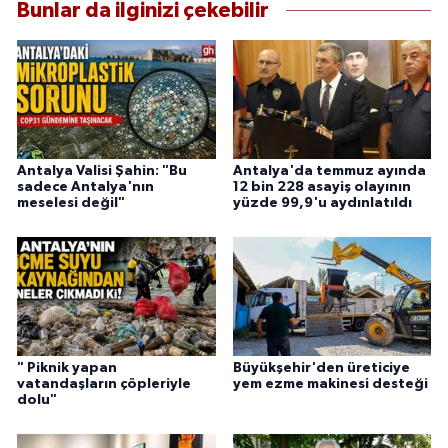
Bunlar da ilginizi çekebilir
Antalya Valisi Şahin: "Bu
Antalya'da temmuz ayında
sadece Antalya'nın
12 bin 228 asayiş olayının
meselesi değil"
yüzde 99,9'u aydınlatıldı
" Piknik yapan
Büyükşehir'den üreticiye
vatandaşların çöpleriyle
yem ezme makinesi desteği
dolu"