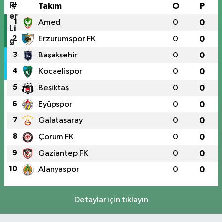
#
Takım
O
P
1
Amed
0
0
2
Erzurumspor FK
0
0
3
Başakşehir
0
0
4
Kocaelispor
0
0
5
Beşiktaş
0
0
6
Eyüpspor
0
0
7
Galatasaray
0
0
8
Çorum FK
0
0
9
Gaziantep FK
0
0
10
Alanyaspor
0
0
Detaylar için tıklayın