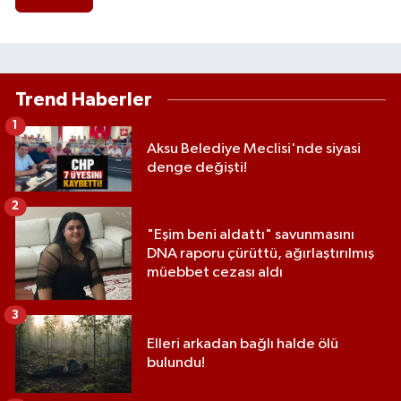
Trend Haberler
1
Aksu Belediye Meclisi'nde siyasi
denge değişti!
2
"Eşim beni aldattı" savunmasını
DNA raporu çürüttü, ağırlaştırılmış
müebbet cezası aldı
3
Elleri arkadan bağlı halde ölü
bulundu!