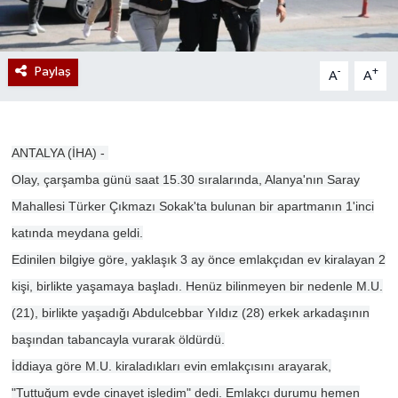
Paylaş
-
+
A
A
ANTALYA (İHA) -
Olay, çarşamba günü saat 15.30 sıralarında, Alanya'nın Saray
Mahallesi Türker Çıkmazı Sokak'ta bulunan bir apartmanın 1'inci
katında meydana geldi.
Edinilen bilgiye göre, yaklaşık 3 ay önce emlakçıdan ev kiralayan 2
kişi, birlikte yaşamaya başladı. Henüz bilinmeyen bir nedenle M.U.
(21), birlikte yaşadığı Abdulcebbar Yıldız (28) erkek arkadaşının
başından tabancayla vurarak öldürdü.
İddiaya göre M.U. kiraladıkları evin emlakçısını arayarak,
"Tuttuğum evde cinayet işledim" dedi. Emlakçı durumu hemen