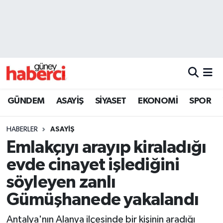
Beyoğlu Hava Durumu
Beyoğlu Trafik Yoğunluk Haritası
Süper Lig Puan Durumu ve Fikstür
GÜNDEM
ASAYİŞ
SİYASET
EKONOMİ
SPOR
Tüm Manşetler
HABERLER
ASAYİŞ
Son Dakika Haberleri
Emlakçıyı arayıp kiraladığı
evde cinayet işlediğini
Haber Arşivi
söyleyen zanlı
Gümüşhanede yakalandı
Antalya'nın Alanya ilçesinde bir kişinin aradığı