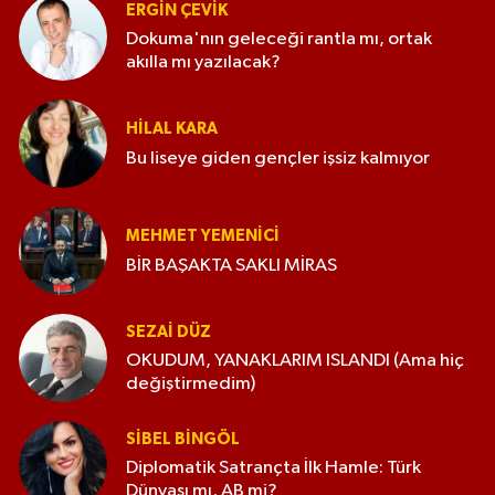
ERGIN ÇEVİK
Dokuma'nın geleceği rantla mı, ortak
akılla mı yazılacak?
HILAL KARA
Bu liseye giden gençler işsiz kalmıyor
MEHMET YEMENICI
BİR BAŞAKTA SAKLI MİRAS
SEZAI DÜZ
OKUDUM, YANAKLARIM ISLANDI (Ama hiç
değiştirmedim)
SIBEL BINGÖL
Diplomatik Satrançta İlk Hamle: Türk
Dünyası mı, AB mi?