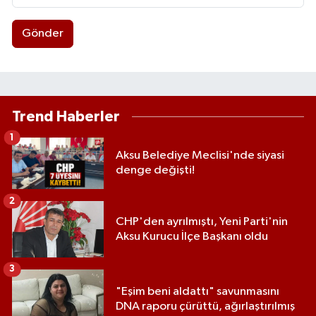
Gönder
Trend Haberler
1
Aksu Belediye Meclisi'nde siyasi
denge değişti!
2
CHP'den ayrılmıştı, Yeni Parti'nin
Aksu Kurucu İlçe Başkanı oldu
3
"Eşim beni aldattı" savunmasını
DNA raporu çürüttü, ağırlaştırılmış