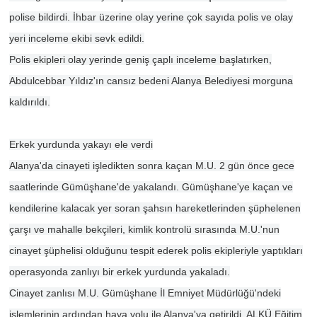
polise bildirdi. İhbar üzerine olay yerine çok sayıda polis ve olay
yeri inceleme ekibi sevk edildi.
Polis ekipleri olay yerinde geniş çaplı inceleme başlatırken,
Abdulcebbar Yıldız'ın cansız bedeni Alanya Belediyesi morguna
kaldırıldı.
Erkek yurdunda yakayı ele verdi
Alanya'da cinayeti işledikten sonra kaçan M.U. 2 gün önce gece
saatlerinde Gümüşhane'de yakalandı. Gümüşhane'ye kaçan ve
kendilerine kalacak yer soran şahsın hareketlerinden şüphelenen
çarşı ve mahalle bekçileri, kimlik kontrolü sırasında M.U.'nun
cinayet şüphelisi olduğunu tespit ederek polis ekipleriyle yaptıkları
operasyonda zanlıyı bir erkek yurdunda yakaladı.
Cinayet zanlısı M.U. Gümüşhane İl Emniyet Müdürlüğü'ndeki
işlemlerinin ardından hava yolu ile Alanya'ya getirildi. ALKÜ Eğitim