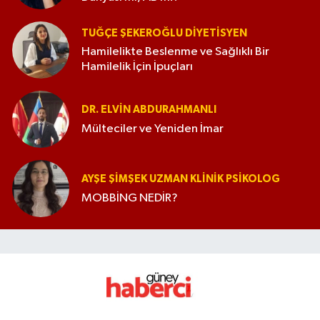
TUĞÇE ŞEKEROĞLU DIYETISYEN
Hamilelikte Beslenme ve Sağlıklı Bir
Hamilelik İçin İpuçları
DR. ELVIN ABDURAHMANLI
Mülteciler ve Yeniden İmar
AYŞE ŞIMŞEK UZMAN KLINIK PSIKOLOG
MOBBİNG NEDİR?