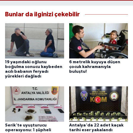
Bunlar da ilginizi çekebilir
19 yaşındaki oğlunu
6 metrelik kuyuya düşen
boğulma sonucu kaybeden
çocuk kahramanıyla
acılı babanın feryadı
buluştu!
yürekleri dağladı
Serik'te uyuşturucu
Antalya'da 22 adet kaçak
operasyonu: 1 şüpheli
tarihi eser yakalandı