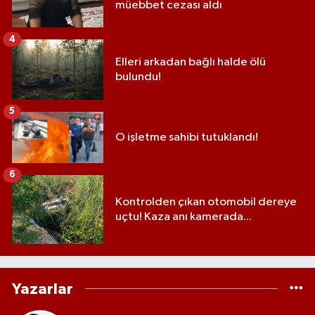
müebbet cezası aldı
4
Elleri arkadan bağlı halde ölü
bulundu!
5
O işletme sahibi tutuklandı!
6
Kontrolden çıkan otomobil dereye
uçtu! Kaza anı kamerada...
Yazarlar