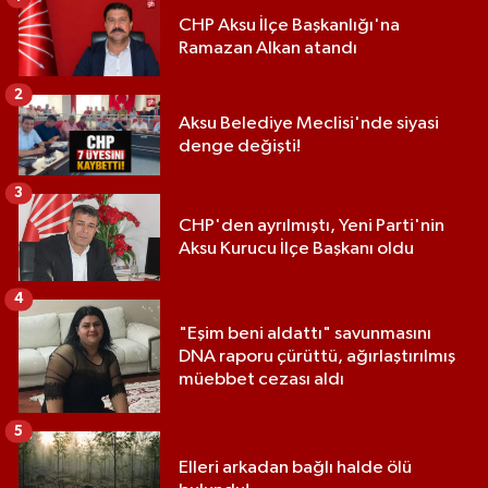
CHP Aksu İlçe Başkanlığı'na
Ramazan Alkan atandı
2
Aksu Belediye Meclisi'nde siyasi
denge değişti!
3
CHP'den ayrılmıştı, Yeni Parti'nin
Aksu Kurucu İlçe Başkanı oldu
4
"Eşim beni aldattı" savunmasını
DNA raporu çürüttü, ağırlaştırılmış
müebbet cezası aldı
5
Elleri arkadan bağlı halde ölü