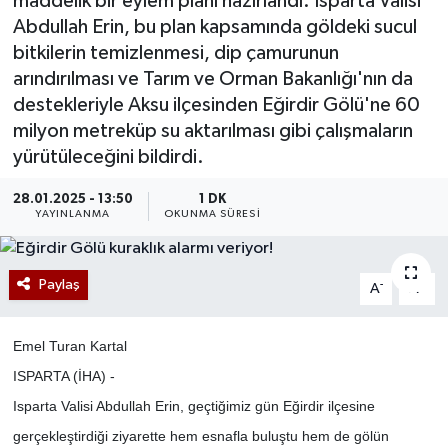
maddelik bir eylem planı hazırlandı. Isparta Valisi
Abdullah Erin, bu plan kapsamında göldeki sucul
bitkilerin temizlenmesi, dip çamurunun
arındırılması ve Tarım ve Orman Bakanlığı'nın da
destekleriyle Aksu ilçesinden Eğirdir Gölü'ne 60
milyon metreküp su aktarılması gibi çalışmaların
yürütüleceğini bildirdi.
28.01.2025 - 13:50
1 DK
YAYINLANMA
OKUNMA SÜRESI
Paylaş
-
+
A
A
Emel Turan Kartal
ISPARTA (İHA) -
Isparta Valisi Abdullah Erin, geçtiğimiz gün Eğirdir ilçesine
gerçekleştirdiği ziyarette hem esnafla buluştu hem de gölün