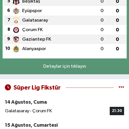
5
Beşiktaş
0
0
6
Eyüpspor
0
0
7
Galatasaray
0
0
8
Çorum FK
0
0
9
Gaziantep FK
0
0
10
Alanyaspor
0
0
Detaylar için tıklayın
Süper Lig Fikstür
14 Ağustos, Cuma
Galatasaray - Çorum FK
21:30
15 Ağustos, Cumartesi