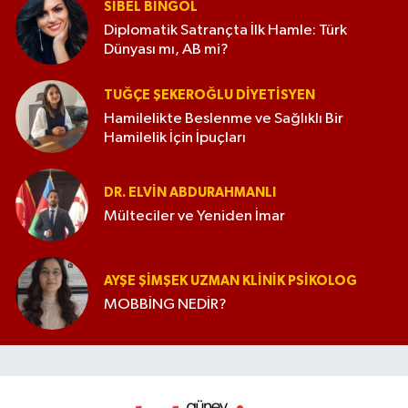
SIBEL BINGÖL
Diplomatik Satrançta İlk Hamle: Türk
Dünyası mı, AB mi?
TUĞÇE ŞEKEROĞLU DIYETISYEN
Hamilelikte Beslenme ve Sağlıklı Bir
Hamilelik İçin İpuçları
DR. ELVIN ABDURAHMANLI
Mülteciler ve Yeniden İmar
AYŞE ŞIMŞEK UZMAN KLINIK PSIKOLOG
MOBBİNG NEDİR?