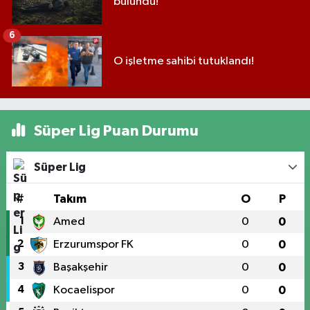
bulundu!
6
O işletme sahibi tutuklandı!
Süper Lig Puan Durumu
Süper Lig
#
Takım
O
P
1
Amed
0
0
2
Erzurumspor FK
0
0
3
Başakşehir
0
0
4
Kocaelispor
0
0