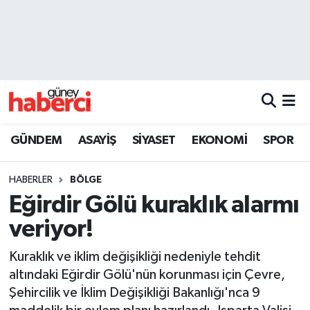
Beyoğlu Hava Durumu
Beyoğlu Trafik Yoğunluk Haritası
Süper Lig Puan Durumu ve Fikstür
GÜNDEM
ASAYİŞ
SİYASET
EKONOMİ
SPOR
Tüm Manşetler
HABERLER
BÖLGE
Son Dakika Haberleri
Eğirdir Gölü kuraklık alarmı
veriyor!
Haber Arşivi
Kuraklık ve iklim değişikliği nedeniyle tehdit
altındaki Eğirdir Gölü'nün korunması için Çevre,
Şehircilik ve İklim Değişikliği Bakanlığı'nca 9