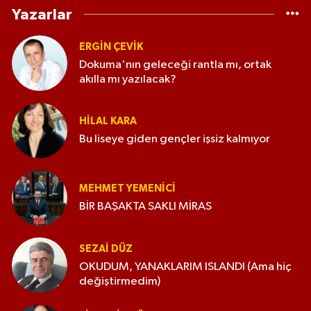
Yazarlar
ERGIN ÇEVİK
Dokuma'nın geleceği rantla mı, ortak
akılla mı yazılacak?
HILAL KARA
Bu liseye giden gençler işsiz kalmıyor
MEHMET YEMENICI
BİR BAŞAKTA SAKLI MİRAS
SEZAI DÜZ
OKUDUM, YANAKLARIM ISLANDI (Ama hiç
değiştirmedim)