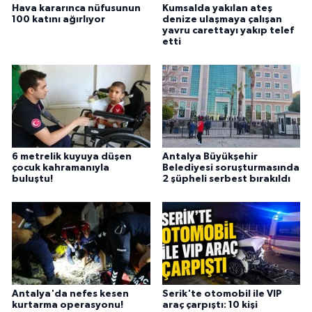
Hava kararınca nüfusunun
Kumsalda yakılan ateş
100 katını ağırlıyor
denize ulaşmaya çalışan
yavru carettayı yakıp telef
etti
6 metrelik kuyuya düşen
Antalya Büyükşehir
çocuk kahramanıyla
Belediyesi soruşturmasında
buluştu!
2 şüpheli serbest bırakıldı
Antalya'da nefes kesen
Serik'te otomobil ile VIP
kurtarma operasyonu!
araç çarpıştı: 10 kişi