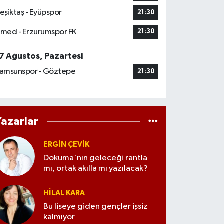
eşiktaş - Eyüpspor
21:30
med - Erzurumspor FK
21:30
7 Ağustos, Pazartesi
amsunspor - Göztepe
21:30
Yazarlar
ERGIN ÇEVİK
Dokuma'nın geleceği rantla
mı, ortak akılla mı yazılacak?
HILAL KARA
Bu liseye giden gençler işsiz
kalmıyor