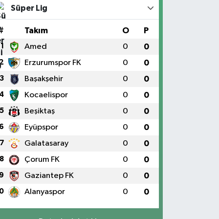
Süper Lig
#
Takım
O
P
1
Amed
0
0
2
Erzurumspor FK
0
0
3
Başakşehir
0
0
4
Kocaelispor
0
0
5
Beşiktaş
0
0
6
Eyüpspor
0
0
7
Galatasaray
0
0
8
Çorum FK
0
0
9
Gaziantep FK
0
0
0
Alanyaspor
0
0