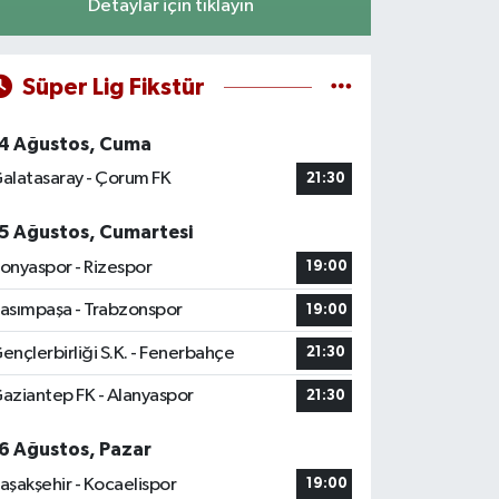
Detaylar için tıklayın
Süper Lig Fikstür
4 Ağustos, Cuma
alatasaray - Çorum FK
21:30
5 Ağustos, Cumartesi
onyaspor - Rizespor
19:00
asımpaşa - Trabzonspor
19:00
ençlerbirliği S.K. - Fenerbahçe
21:30
aziantep FK - Alanyaspor
21:30
6 Ağustos, Pazar
aşakşehir - Kocaelispor
19:00