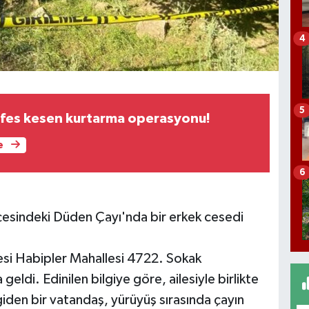
4
5
efes kesen kurtarma operasyonu!
e
6
çesindeki Düden Çayı'nda bir erkek cesedi
çesi Habipler Mahallesi 4722. Sokak
ldi. Edinilen bilgiye göre, ailesiyle birlikte
den bir vatandaş, yürüyüş sırasında çayın