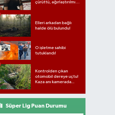
çürüttü, ağırlaştırılmış
müebbet cezası aldı
Elleri arkadan bağlı
halde ölü bulundu!
O işletme sahibi
tutuklandı!
Kontrolden çıkan
otomobil dereye uçtu!
Kaza anı kamerada...
Süper Lig Puan Durumu