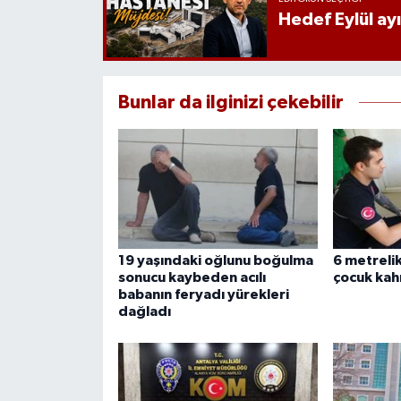
Hedef Eylül ay
Bunlar da ilginizi çekebilir
19 yaşındaki oğlunu boğulma
6 metreli
sonucu kaybeden acılı
çocuk kah
babanın feryadı yürekleri
dağladı