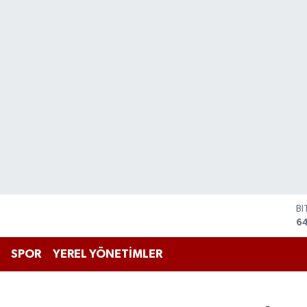
B
6
D
4
E
SPOR
YEREL YÖNETİMLER
5
ST
64