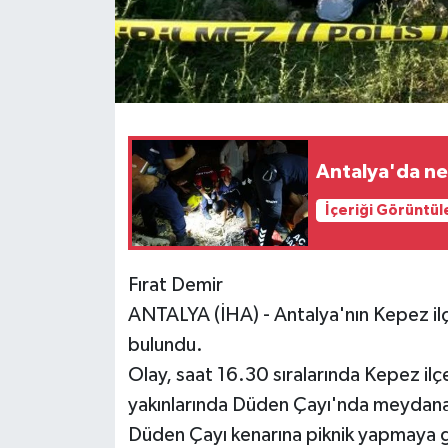
Antalya'da n
İçeriği Görüntül
Fırat Demir
ANTALYA (İHA) - Antalya'nın Kepez il
bulundu.
Olay, saat 16.30 sıralarında Kepez il
yakınlarında Düden Çayı'nda meydana ge
Düden Çayı kenarına piknik yapmaya gi