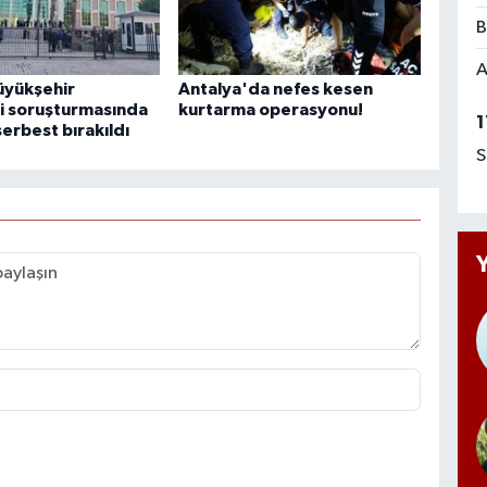
B
A
üyükşehir
Antalya'da nefes kesen
i soruşturmasında
kurtarma operasyonu!
1
serbest bırakıldı
S