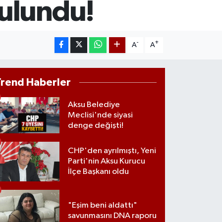
bulundu!
RAM ALTIN
660.55
%0.03
ST100
.779
%-14
-
+
A
A
Trend Haberler
Aksu Belediye
Meclisi'nde siyasi
denge değişti!
CHP'den ayrılmıştı, Yeni
Parti'nin Aksu Kurucu
İlçe Başkanı oldu
"Eşim beni aldattı"
savunmasını DNA raporu