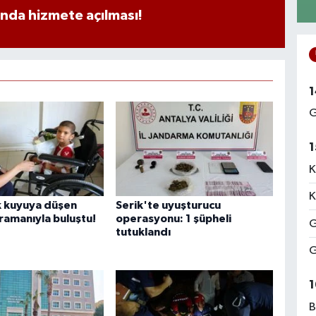
ında hizmete açılması!
1
G
1
K
K
k kuyuya düşen
Serik'te uyuşturucu
ramanıyla buluştu!
operasyonu: 1 şüpheli
G
tutuklandı
G
1
B