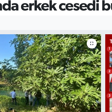
da erkek cesedi 
G
6
Bİ
13
1
2
3