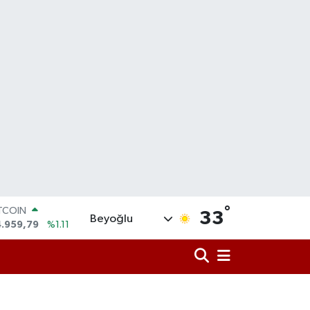
ITCOIN
°
4.959,79
%1.11
33
Beyoğlu
OLAR
7,7436
%0.18
URO
5,2510
%0.32
ERLİN
,4811
%0.38