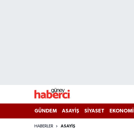
Beyoğlu Hava Durumu
Beyoğlu Trafik Yoğunluk Haritası
Süper Lig Puan Durumu ve Fikstür
Tüm Manşetler
Son Dakika Haberleri
Haber Arşivi
GÜNDEM
ASAYİŞ
SİYASET
EKONOMİ
HABERLER
ASAYİŞ