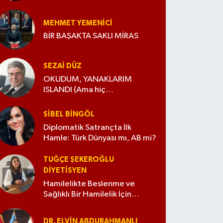
MEHMET YEMENICI
BİR BAŞAKTA SAKLI MİRAS
SEZAI DÜZ
OKUDUM, YANAKLARIM
ISLANDI (Ama hiç
değiştirmedim)
SIBEL BINGÖL
Diplomatik Satrançta İlk
Hamle: Türk Dünyası mı, AB mi?
TUĞÇE ŞEKEROĞLU
DIYETISYEN
Hamilelikte Beslenme ve
Sağlıklı Bir Hamilelik İçin
İpuçları
DR. ELVIN ABDURAHMANLI