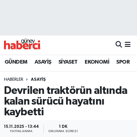
Beyoğlu Hava Durumu
Beyoğlu Trafik Yoğunluk Haritası
Süper Lig Puan Durumu ve Fikstür
GÜNDEM
ASAYİŞ
SİYASET
EKONOMİ
SPOR
Tüm Manşetler
HABERLER
ASAYİŞ
Son Dakika Haberleri
Devrilen traktörün altında
kalan sürücü hayatını
Haber Arşivi
kaybetti
15.11.2025 - 13:44
1 DK
YAYINLANMA
OKUNMA SÜRESI