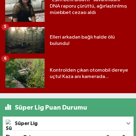
DNA raporu çürüttü, ağırlaştırılmış
müebbet cezası aldı
5
Elleri arkadan bağlı halde ölü
bulundu!
6
Kontrolden çıkan otomobil dereye
uçtu! Kaza anı kamerada...
Süper Lig Puan Durumu
Süper Lig