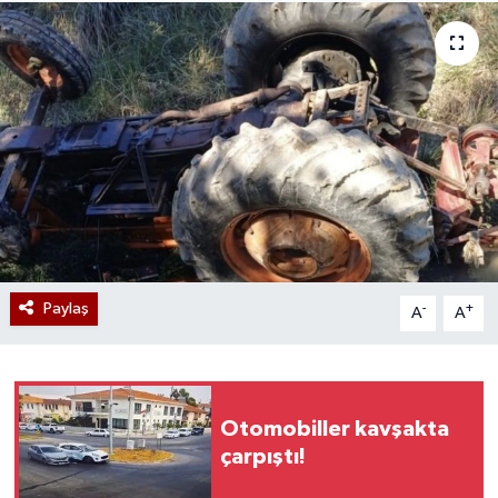
Paylaş
-
+
A
A
Otomobiller kavşakta
çarpıştı!