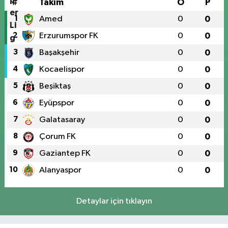
#
Takım
O
P
1
Amed
0
0
2
Erzurumspor FK
0
0
3
Başakşehir
0
0
4
Kocaelispor
0
0
5
Beşiktaş
0
0
6
Eyüpspor
0
0
7
Galatasaray
0
0
8
Çorum FK
0
0
9
Gaziantep FK
0
0
10
Alanyaspor
0
0
Detaylar için tıklayın