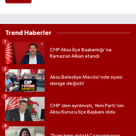
Trend Haberler
1
CHP Aksu İlçe Başkanlığı'na
Ramazan Alkan atandı
2
Aksu Belediye Meclisi'nde siyasi
denge değişti!
3
CHP'den ayrılmıştı, Yeni Parti'nin
Aksu Kurucu İlçe Başkanı oldu
4
"Eşim beni aldattı" savunmasını