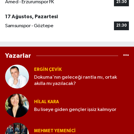
Amed - Erzurumspor FK
21:30
17 Ağustos, Pazartesi
Samsunspor - Göztepe
21:30
Yazarlar
ERGIN ÇEVİK
Dokuma'nın geleceği rantla mı, ortak
akılla mı yazılacak?
HILAL KARA
Bu liseye giden gençler işsiz kalmıyor
MEHMET YEMENICI