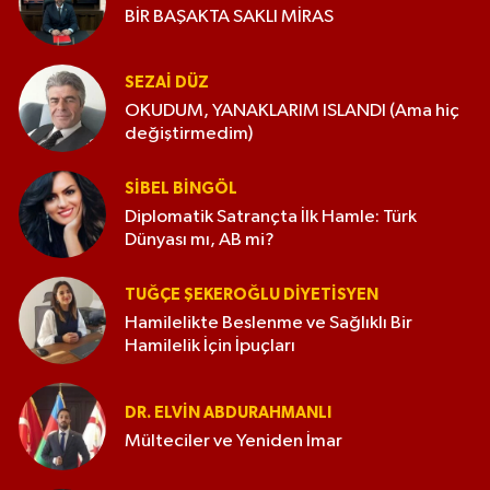
BİR BAŞAKTA SAKLI MİRAS
SEZAI DÜZ
OKUDUM, YANAKLARIM ISLANDI (Ama hiç
değiştirmedim)
SIBEL BINGÖL
Diplomatik Satrançta İlk Hamle: Türk
Dünyası mı, AB mi?
TUĞÇE ŞEKEROĞLU DIYETISYEN
Hamilelikte Beslenme ve Sağlıklı Bir
Hamilelik İçin İpuçları
DR. ELVIN ABDURAHMANLI
Mülteciler ve Yeniden İmar