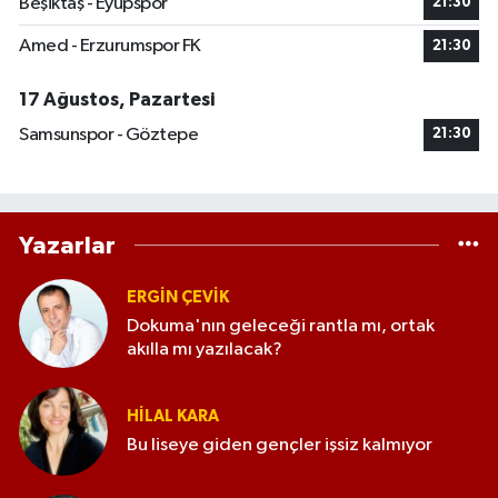
Beşiktaş - Eyüpspor
21:30
Amed - Erzurumspor FK
21:30
17 Ağustos, Pazartesi
Samsunspor - Göztepe
21:30
Yazarlar
ERGIN ÇEVİK
Dokuma'nın geleceği rantla mı, ortak
akılla mı yazılacak?
HILAL KARA
Bu liseye giden gençler işsiz kalmıyor