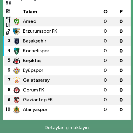
#
Takım
O
P
1
Amed
0
0
2
Erzurumspor FK
0
0
3
Başakşehir
0
0
4
Kocaelispor
0
0
5
Beşiktaş
0
0
6
Eyüpspor
0
0
7
Galatasaray
0
0
8
Çorum FK
0
0
9
Gaziantep FK
0
0
10
Alanyaspor
0
0
Detaylar için tıklayın