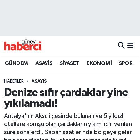
Beyoğlu Hava Durumu
Beyoğlu Trafik Yoğunluk Haritası
Süper Lig Puan Durumu ve Fikstür
GÜNDEM
ASAYİŞ
SİYASET
EKONOMİ
SPOR
Tüm Manşetler
HABERLER
ASAYİŞ
Son Dakika Haberleri
Denize sıfır çardaklar yine
yıkılamadı!
Haber Arşivi
Antalya'nın Aksu ilçesinde bulunan ve 5 yıldızlı
otellere komşu olan çardakların yıkımı için verilen
süre sona erdi. Sabah saatlerinde bölgeye gelen