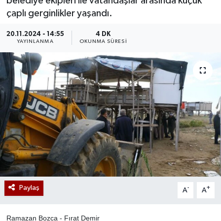
belediye ekipleri ile vatandaşlar arasında küçük
çaplı gerginlikler yaşandı.
20.11.2024 - 14:55
4 DK
YAYINLANMA
OKUNMA SÜRESI
Paylaş
-
+
A
A
Ramazan Bozca - Fırat Demir