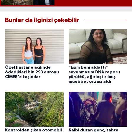
Bunlar da ilginizi çekebilir
Özel hastane acilinde
"Eşim beni aldattı"
ödedikleri bin 293 euroyu
savunmasını DNA raporu
CİMER'e taşıdılar
çürüttü, ağırlaştırılmış
müebbet cezası aldı
Kontrolden çıkan otomobil
Kalbi duran genç, tahta