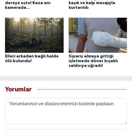
dereye uçtu! Kaza anı
kaşık ve kalp masajıyla
kamerada...
kurtarıldı
Elleri arkadan bağlı halde
Sipariş almaya gittiği
ölü bulundu!
işletmede döner bıçaklı
saldırıya uğradı!
Yorumlar