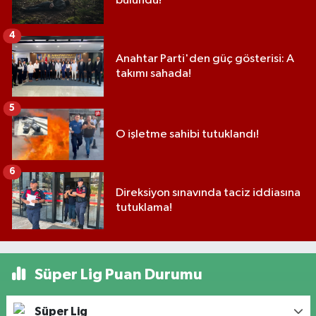
bulundu!
4
Anahtar Parti'den güç gösterisi: A
takımı sahada!
5
O işletme sahibi tutuklandı!
6
Direksiyon sınavında taciz iddiasına
tutuklama!
Süper Lig Puan Durumu
Süper Lig