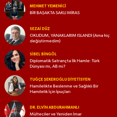
MEHMET YEMENICI
BİR BAŞAKTA SAKLI MİRAS
SEZAI DÜZ
OKUDUM, YANAKLARIM ISLANDI (Ama hiç
değiştirmedim)
SIBEL BINGÖL
Diplomatik Satrançta İlk Hamle: Türk
Dünyası mı, AB mi?
TUĞÇE ŞEKEROĞLU DIYETISYEN
Hamilelikte Beslenme ve Sağlıklı Bir
Hamilelik İçin İpuçları
DR. ELVIN ABDURAHMANLI
Mülteciler ve Yeniden İmar