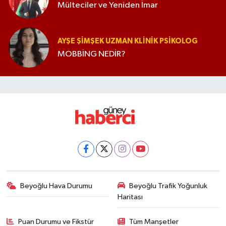
Mülteciler ve Yeniden İmar
AYŞE ŞIMŞEK UZMAN KLINIK PSIKOLOG
MOBBİNG NEDİR?
Beyoğlu Hava Durumu
Beyoğlu Trafik Yoğunluk
Haritası
Puan Durumu ve Fikstür
Tüm Manşetler