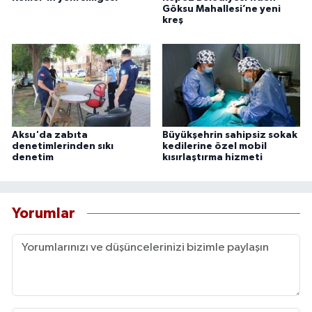
Göksu Mahallesi’ne yeni
kreş
Aksu'da zabıta
Büyükşehrin sahipsiz sokak
denetimlerinden sıkı
kedilerine özel mobil
denetim
kısırlaştırma hizmeti
Yorumlar