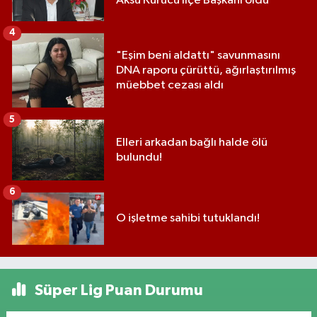
Aksu Kurucu İlçe Başkanı oldu
4
"Eşim beni aldattı" savunmasını
DNA raporu çürüttü, ağırlaştırılmış
müebbet cezası aldı
5
Elleri arkadan bağlı halde ölü
bulundu!
6
O işletme sahibi tutuklandı!
Süper Lig Puan Durumu