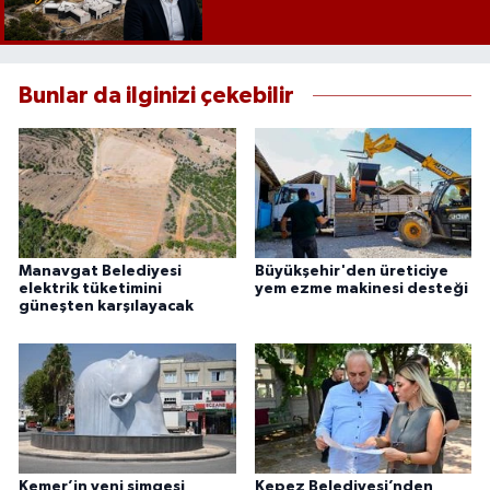
Bunlar da ilginizi çekebilir
Manavgat Belediyesi
Büyükşehir'den üreticiye
elektrik tüketimini
yem ezme makinesi desteği
güneşten karşılayacak
Kemer’in yeni simgesi
Kepez Belediyesi’nden