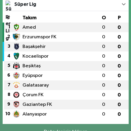
Süper Lig
#
Takım
O
P
1
Amed
0
0
2
Erzurumspor FK
0
0
3
Başakşehir
0
0
4
Kocaelispor
0
0
5
Beşiktaş
0
0
6
Eyüpspor
0
0
7
Galatasaray
0
0
8
Çorum FK
0
0
9
Gaziantep FK
0
0
10
Alanyaspor
0
0