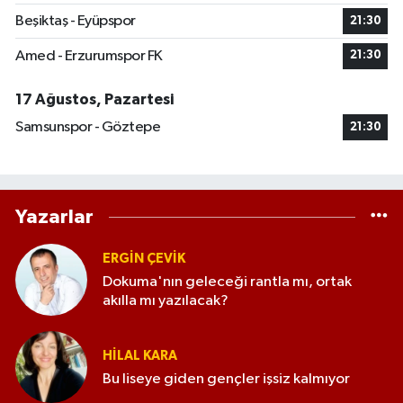
Beşiktaş - Eyüpspor
21:30
Amed - Erzurumspor FK
21:30
17 Ağustos, Pazartesi
Samsunspor - Göztepe
21:30
Yazarlar
ERGIN ÇEVİK
Dokuma'nın geleceği rantla mı, ortak
akılla mı yazılacak?
HILAL KARA
Bu liseye giden gençler işsiz kalmıyor