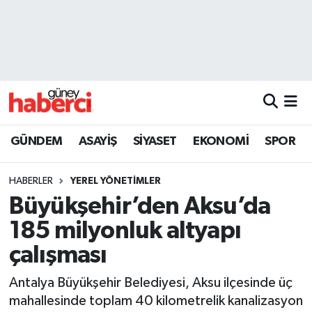
Beyoğlu Hava Durumu
Beyoğlu Trafik Yoğunluk Haritası
Süper Lig Puan Durumu ve Fikstür
GÜNDEM
ASAYİŞ
SİYASET
EKONOMİ
SPOR
Tüm Manşetler
HABERLER
YEREL YÖNETİMLER
Son Dakika Haberleri
Büyükşehir’den Aksu’da
185 milyonluk altyapı
Haber Arşivi
çalışması
Antalya Büyükşehir Belediyesi, Aksu ilçesinde üç
mahallesinde toplam 40 kilometrelik kanalizasyon