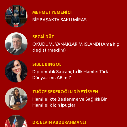
MEHMET YEMENICI
BİR BAŞAKTA SAKLI MİRAS
SEZAI DÜZ
OKUDUM, YANAKLARIM ISLANDI (Ama hiç
değiştirmedim)
SIBEL BINGÖL
Diplomatik Satrançta İlk Hamle: Türk
Dünyası mı, AB mi?
TUĞÇE ŞEKEROĞLU DIYETISYEN
Hamilelikte Beslenme ve Sağlıklı Bir
Hamilelik İçin İpuçları
DR. ELVIN ABDURAHMANLI