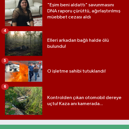
"Eşim beni aldattı" savunmasını
DNA raporu çürüttü, ağırlaştırılmış
müebbet cezası aldı
4
Elleri arkadan bağlı halde ölü
bulundu!
5
O işletme sahibi tutuklandı!
6
Kontrolden çıkan otomobil dereye
uçtu! Kaza anı kamerada...