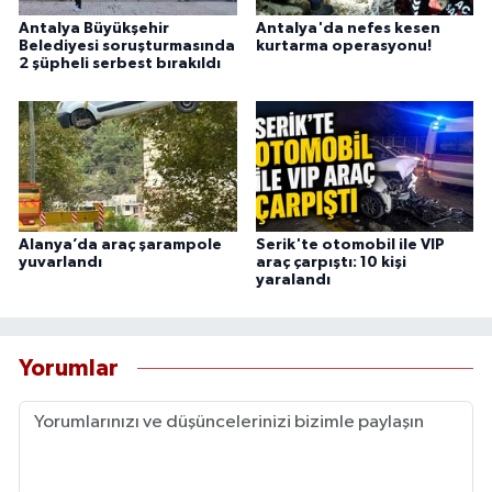
Antalya Büyükşehir
Antalya'da nefes kesen
Belediyesi soruşturmasında
kurtarma operasyonu!
2 şüpheli serbest bırakıldı
Alanya’da araç şarampole
Serik'te otomobil ile VIP
yuvarlandı
araç çarpıştı: 10 kişi
yaralandı
Yorumlar