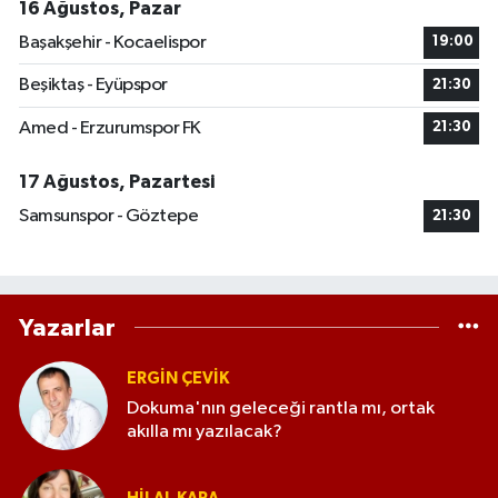
16 Ağustos, Pazar
Başakşehir - Kocaelispor
19:00
Beşiktaş - Eyüpspor
21:30
Amed - Erzurumspor FK
21:30
17 Ağustos, Pazartesi
Samsunspor - Göztepe
21:30
Yazarlar
ERGIN ÇEVİK
Dokuma'nın geleceği rantla mı, ortak
akılla mı yazılacak?