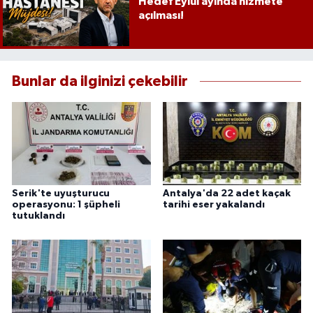
Hedef Eylül ayında hizmete
açılması!
Bunlar da ilginizi çekebilir
Serik'te uyuşturucu
Antalya'da 22 adet kaçak
operasyonu: 1 şüpheli
tarihi eser yakalandı
tutuklandı