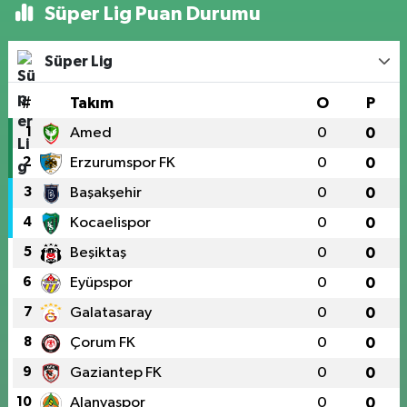
Süper Lig Puan Durumu
Süper Lig
#
Takım
O
P
1
Amed
0
0
2
Erzurumspor FK
0
0
3
Başakşehir
0
0
4
Kocaelispor
0
0
5
Beşiktaş
0
0
6
Eyüpspor
0
0
7
Galatasaray
0
0
8
Çorum FK
0
0
9
Gaziantep FK
0
0
10
Alanyaspor
0
0