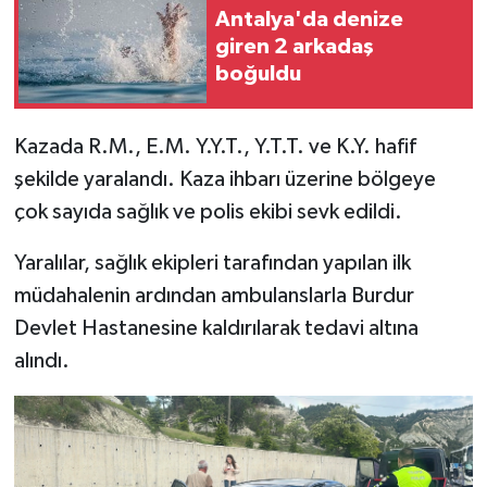
Antalya'da denize
giren 2 arkadaş
boğuldu
Kazada R.M., E.M. Y.Y.T., Y.T.T. ve K.Y. hafif
şekilde yaralandı. Kaza ihbarı üzerine bölgeye
çok sayıda sağlık ve polis ekibi sevk edildi.
Yaralılar, sağlık ekipleri tarafından yapılan ilk
müdahalenin ardından ambulanslarla Burdur
Devlet Hastanesine kaldırılarak tedavi altına
alındı.