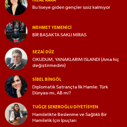
HILAL KARA
Bu liseye giden gençler işsiz kalmıyor
MEHMET YEMENICI
BİR BAŞAKTA SAKLI MİRAS
SEZAI DÜZ
OKUDUM, YANAKLARIM ISLANDI (Ama hiç
değiştirmedim)
SIBEL BINGÖL
Diplomatik Satrançta İlk Hamle: Türk
Dünyası mı, AB mi?
TUĞÇE ŞEKEROĞLU DIYETISYEN
Hamilelikte Beslenme ve Sağlıklı Bir
Hamilelik İçin İpuçları