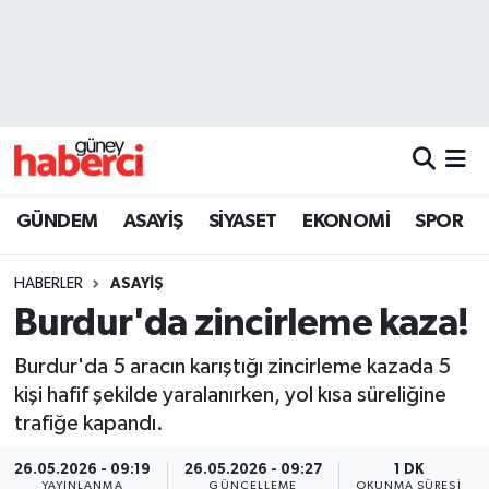
Beyoğlu Hava Durumu
Beyoğlu Trafik Yoğunluk Haritası
Süper Lig Puan Durumu ve Fikstür
GÜNDEM
ASAYİŞ
SİYASET
EKONOMİ
SPOR
Tüm Manşetler
HABERLER
ASAYİŞ
Son Dakika Haberleri
Burdur'da zincirleme kaza!
Haber Arşivi
Burdur'da 5 aracın karıştığı zincirleme kazada 5
kişi hafif şekilde yaralanırken, yol kısa süreliğine
trafiğe kapandı.
26.05.2026 - 09:19
26.05.2026 - 09:27
1 DK
YAYINLANMA
GÜNCELLEME
OKUNMA SÜRESI