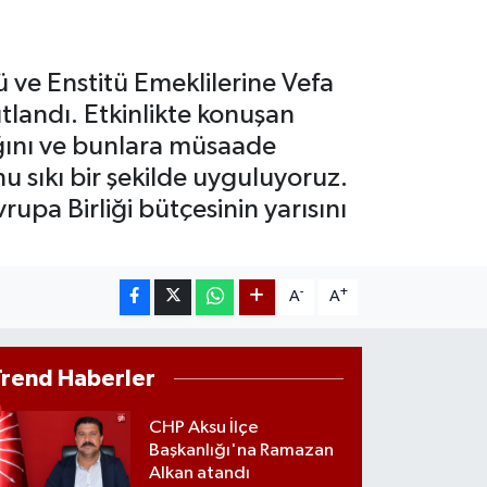
T100
779
%-14
COIN
 ve Enstitü Emeklilerine Vefa
944,08
%-0.18
tlandı. Etkinlikte konuşan
dığını ve bunlara müsaade
 sıkı bir şekilde uyguluyoruz.
rupa Birliği bütçesinin yarısını
-
+
A
A
Trend Haberler
CHP Aksu İlçe
Başkanlığı'na Ramazan
Alkan atandı