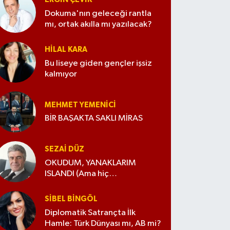
Dokuma'nın geleceği rantla
mı, ortak akılla mı yazılacak?
HILAL KARA
Bu liseye giden gençler işsiz
kalmıyor
MEHMET YEMENICI
BİR BAŞAKTA SAKLI MİRAS
SEZAI DÜZ
OKUDUM, YANAKLARIM
ISLANDI (Ama hiç
değiştirmedim)
SIBEL BINGÖL
Diplomatik Satrançta İlk
Hamle: Türk Dünyası mı, AB mi?