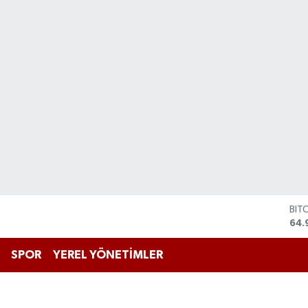
DO
47,
EU
55,
SPOR
YEREL YÖNETİMLER
STE
64,
GRA
666