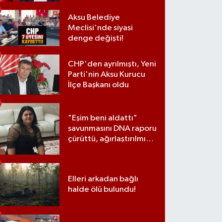
Aksu Belediye
Meclisi'nde siyasi
denge değişti!
CHP'den ayrılmıştı, Yeni
Parti'nin Aksu Kurucu
İlçe Başkanı oldu
"Eşim beni aldattı"
savunmasını DNA raporu
çürüttü, ağırlaştırılmış
müebbet cezası aldı
Elleri arkadan bağlı
halde ölü bulundu!