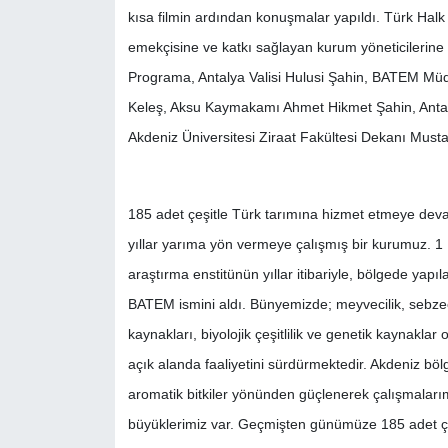
kısa filmin ardından konuşmalar yapıldı. Türk Halk
emekçisine ve katkı sağlayan kurum yöneticilerine p
Programa, Antalya Valisi Hulusi Şahin, BATEM Mü
Keleş, Aksu Kaymakamı Ahmet Hikmet Şahin, Antalya
Akdeniz Üniversitesi Ziraat Fakültesi Dekanı Mustaf
185 adet çeşitle Türk tarımına hizmet etmeye deva
yıllar yarıma yön vermeye çalışmış bir kurumuz. 1 
araştırma enstitünün yıllar itibariyle, bölgede yapıl
BATEM ismini aldı. Bünyemizde; meyvecilik, sebzecilik,
kaynakları, biyolojik çeşitlilik ve genetik kaynakla
açık alanda faaliyetini sürdürmektedir. Akdeniz bö
aromatik bitkiler yönünden güçlenerek çalışmaları
büyüklerimiz var. Geçmişten günümüze 185 adet çeşi