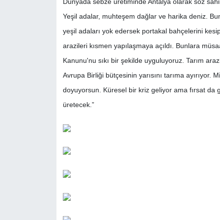
Dünyada sebze üretiminde Antalya olarak söz sahib
Yeşil adalar, muhteşem dağlar ve harika deniz. Bun
yeşil adaları yok edersek portakal bahçelerini kesi
arazileri kısmen yapılaşmaya açıldı. Bunlara müs
Kanunu'nu sıkı bir şekilde uyguluyoruz. Tarım arazi
Avrupa Birliği bütçesinin yarısını tarıma ayırıyor.
doyuyorsun. Küresel bir kriz geliyor ama fırsat da g
üretecek.”