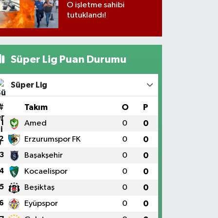
O işletme sahibi
tutuklandı!
Süper Lig Puan Durumu
Süper Lig
#
Takım
O
P
1
Amed
0
0
2
Erzurumspor FK
0
0
3
Başakşehir
0
0
4
Kocaelispor
0
0
5
Beşiktaş
0
0
6
Eyüpspor
0
0