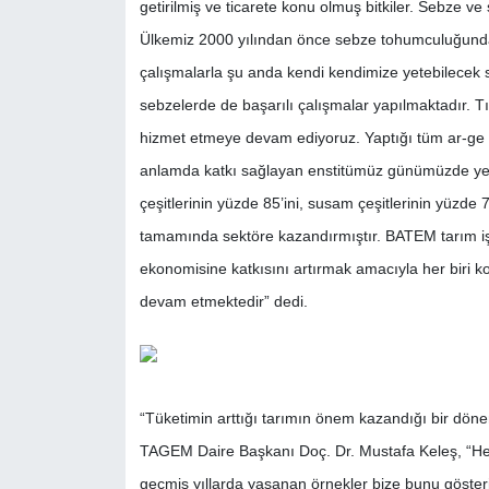
getirilmiş ve ticarete konu olmuş bitkiler. Sebze ve s
Ülkemiz 2000 yılından önce sebze tohumculuğunda
çalışmalarla şu anda kendi kendimize yetebilecek 
sebzelerde de başarılı çalışmalar yapılmaktadır. Tı
hizmet etmeye devam ediyoruz. Yaptığı tüm ar-ge fa
anlamda katkı sağlayan enstitümüz günümüzde yetiştir
çeşitlerinin yüzde 85’ini, susam çeşitlerinin yüzde 70
tamamında sektöre kazandırmıştır. BATEM tarım işl
ekonomisine katkısını artırmak amacıyla her biri k
devam etmektedir” dedi.
“Tüketimin arttığı tarımın önem kazandığı bir dön
TAGEM Daire Başkanı Doç. Dr. Mustafa Keleş, “He
geçmiş yıllarda yaşanan örnekler bize bunu göste