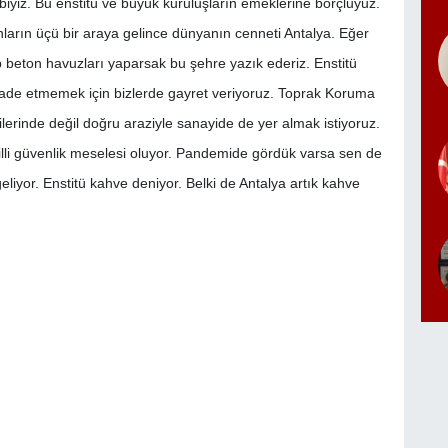
iyiz. Bu enstitü ve büyük kuruluşların emeklerine borçluyuz.
ların üçü bir araya gelince dünyanın cenneti Antalya. Eğer
p beton havuzları yaparsak bu şehre yazık ederiz. Enstitü
aade etmemek için bizlerde gayret veriyoruz. Toprak Koruma
lerinde değil doğru araziyle sanayide de yer almak istiyoruz.
 Milli güvenlik meselesi oluyor. Pandemide gördük varsa sen de
eliyor. Enstitü kahve deniyor. Belki de Antalya artık kahve