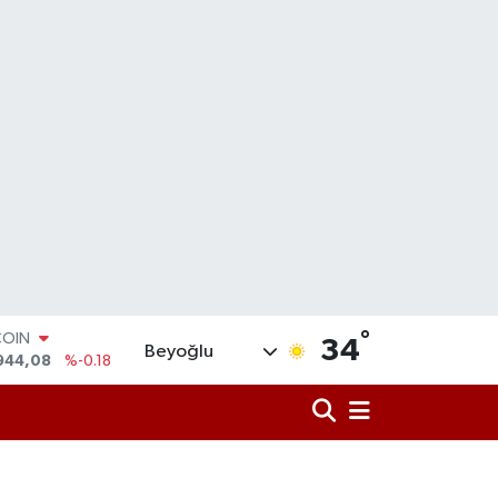
°
LAR
34
Beyoğlu
7436
%0.18
RO
2510
%0.32
RLİN
4811
%0.38
M ALTIN
0.55
%0.03