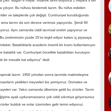
 çıktı. Bugün 8 milyar. İnsanlık tarihi boyunca 1 milyara 5 bin
na çıkıyor. Bu nüfusu beslemek lazım. Bu nüfus eskiden
ntiler ve taleplerde çok değişti. Cumhuriyet kurulduğunda
u ama tarımı da son derece verimsiz yapıyordu. Şimdi 90
oruz. Aynı zamanda ciddi tarımsal üretim yapıyoruz ve
 Bu üretimimizin yüzde 25’ini teşkil ediyor kalanı iç piyasaya
eket. Bataklıklarla arazilerin önemli bir kısmı kullanılamıyor.
 bataklık var. Cumhuriyet öncelikle bataklıkları kurutuyor.
ük bir mesafe kat ediyoruz” dedi.
i yapmak lazım. 1950 yılından sonra tarımda makineleşme
ce insanların yedikleri meyveleri biz yemiyoruz. Domates ve
hikayeleri var. Yakın zamanda ülkemize geldi bu ürünler. Tarım
eğişime ayak uyduramazsanız çok ciddi sıkıntıya giriyorsunuz.
ürünler bulduk ve onlar üzerinden gelir temin ediyoruz.