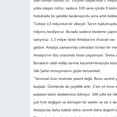
olan dünya nüfusu 20. Yüzyılın başlarında 1 milyara
yılda ulaşan nüfus, sadece 100 sene içinde 8 katı
hububatla bir şekilde besleniyordu ama artık bekle
Türkiye 13 milyonluk bir ülkeydi. Tarım toplumuyd
milyonu besliyoruz. Burada sadece besleme yapmıy
satıyoruz. 1,2 milyar dolar Antalya’nın ihracatı var.
gidiyor. Antalya zamanında sıtmadan kırılan bir meml
Antalya’nın düz ovasında insan yaşamıyor. Sıtma ve
Buraların ıslah edilip tarıma kazandırılmasıyla büy
Vali Şahin konuşmasını şöyle tamamladı:
“Tarımsal ürün üretmek yeterli değil. Bunu veriml
başladı. Ürünlerde de çeşitlilik arttı. 3 bin yıl ön
patatesi bizim dedelerimiz bilmiyor. 300 yıllık bir 
çok hızlı değişen ve dönüşen bir sektör ve siz o d
Antalya'da daha kaliteli daha verimli daha değerli 