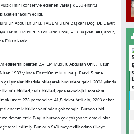
 Müziği mini konseriyle eğlenen yaklaşık 130 enstitü
laketleri takdim edildi.
dürü Dr. Abdullah Ünlü, TAGEM Daire Başkanı Doç. Dr. Davut
 Tarım İl Müdürü Şakir Fırat Erkal, ATB Başkanı Ali Çandır,
a Erkan katıldı.
m ettiklerini belirten BATEM Müdürü Abdullah Ünlü, “Uzun
Nisan 1933 yılında Enstitü’müz kurulmuş. Farklı 5 tane
an çalışmalar itibariyle birleşerek bugünlere geldi. 2004 yılında
 süs bitkileri, tarla bitkileri, gıda teknolojisi, toprak su
r olmak üzere 275 personel ve 41,5 dekar örtü altı, 2203 dekar
lgesi endemik bitkiler yönünden çok zengin. Burada tıbbi
mıza devam ettik. Bugün burada çok çalışan ve emekli olan
t tescil edilmiş. Bunların 94’ü meyvecilik adına ülkeye