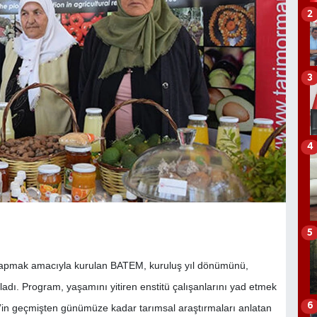
2
3
4
5
 yapmak amacıyla kurulan BATEM, kuruluş yıl dönümünü,
tladı. Program, yaşamını yitiren enstitü çalışanlarını yad etmek
6
M’in geçmişten günümüze kadar tarımsal araştırmaları anlatan