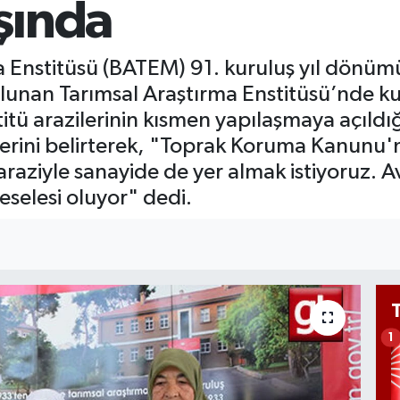
şında
BİS
13.
BIT
a Enstitüsü (BATEM) 91. kuruluş yıl dönümü
64.
ulunan Tarımsal Araştırma Enstitüsü’nde ku
stitü arazilerinin kısmen yapılaşmaya açıl
erini belirterek, "Toprak Koruma Kanunu'nu
raziyle sanayide de yer almak istiyoruz. Av
meselesi oluyor" dedi.
1