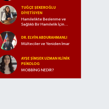
TUĞÇE ŞEKEROĞLU
DIYETISYEN
Hamilelikte Beslenme ve
Sağlıklı Bir Hamilelik İçin
İpuçları
DR. ELVIN ABDURAHMANLI
Mülteciler ve Yeniden İmar
AYŞE ŞIMŞEK UZMAN KLINIK
PSIKOLOG
MOBBİNG NEDİR?