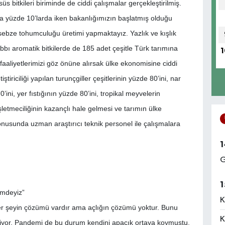
üs bitkileri biriminde de ciddi çalışmalar gerçekleştirilmiş.
 yüzde 10’larda iken bakanlığımızın başlatmış olduğu
sebze tohumculuğu üretimi yapmaktayız. Yazlık ve kışlık
bbı aromatik bitkilerde de 185 adet çeşitle Türk tarımına
1
aliyetlerimizi göz önüne alırsak ülke ekonomisine ciddi
iciliği yapılan turunçgiller çeşitlerinin yüzde 80’ini, nar
’ini, yer fıstığının yüzde 80’ini, tropikal meyvelerin
etmeciliğinin kazançlı hale gelmesi ve tarımın ülke
onusunda uzman araştırıcı teknik personel ile çalışmalara
1
G
1
emdeyiz”
K
r şeyin çözümü vardır ama açlığın çözümü yoktur. Bunu
K
riyor. Pandemi de bu durum kendini apaçık ortaya koymuştu.