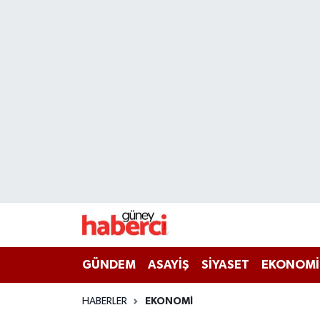
Beyoğlu Hava Durumu
Beyoğlu Trafik Yoğunluk Haritası
Süper Lig Puan Durumu ve Fikstür
Tüm Manşetler
Son Dakika Haberleri
Haber Arşivi
GÜNDEM
ASAYİŞ
SİYASET
EKONOMİ
HABERLER
EKONOMİ