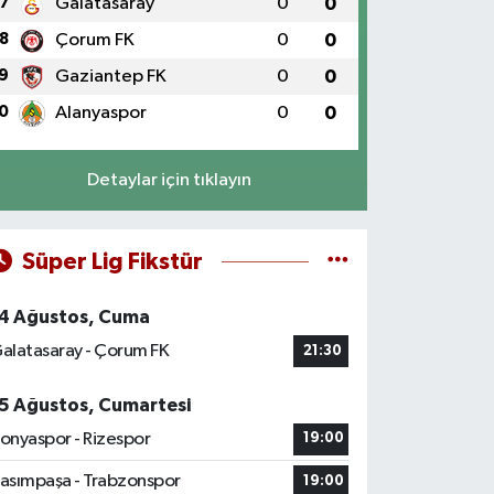
7
Galatasaray
0
0
8
Çorum FK
0
0
9
Gaziantep FK
0
0
0
Alanyaspor
0
0
Detaylar için tıklayın
Süper Lig Fikstür
4 Ağustos, Cuma
alatasaray - Çorum FK
21:30
5 Ağustos, Cumartesi
onyaspor - Rizespor
19:00
asımpaşa - Trabzonspor
19:00