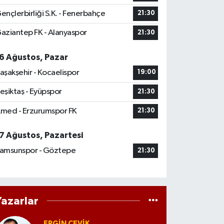
ençlerbirliği S.K. - Fenerbahçe
21:30
aziantep FK - Alanyaspor
21:30
6 Ağustos, Pazar
aşakşehir - Kocaelispor
19:00
eşiktaş - Eyüpspor
21:30
med - Erzurumspor FK
21:30
7 Ağustos, Pazartesi
amsunspor - Göztepe
21:30
Yazarlar
ERGIN ÇEVİK