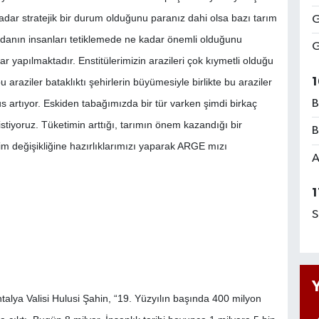
ar stratejik bir durum olduğunu paranız dahi olsa bazı tarım
G
ıdanın insanları tetiklemede ne kadar önemli olduğunu
G
ar yapılmaktadır. Enstitülerimizin arazileri çok kıymetli olduğu
1
 araziler bataklıktı şehirlerin büyümesiyle birlikte bu araziler
s artıyor. Eskiden tabağımızda bir tür varken şimdi birkaç
B
stiyoruz. Tüketimin arttığı, tarımın önem kazandığı bir
B
im değişikliğine hazırlıklarımızı yaparak ARGE mızı
A
1
S
alya Valisi Hulusi Şahin, “19. Yüzyılın başında 400 milyon