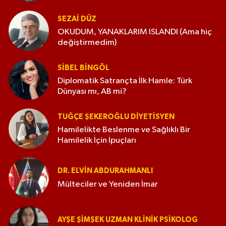
SEZAI DÜZ
OKUDUM, YANAKLARIM ISLANDI (Ama hiç
değiştirmedim)
SIBEL BINGÖL
Diplomatik Satrançta İlk Hamle: Türk
Dünyası mı, AB mi?
TUĞÇE ŞEKEROĞLU DIYETISYEN
Hamilelikte Beslenme ve Sağlıklı Bir
Hamilelik İçin İpuçları
DR. ELVIN ABDURAHMANLI
Mülteciler ve Yeniden İmar
AYŞE ŞIMŞEK UZMAN KLINIK PSIKOLOG