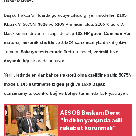
Haber Merkezi-
Başak Traktör’ün fuarda görücüye çıkardığı yeni modeller;
2105
Klasik V, 5075N, 3026
ve
5105 Premium
oldu.
2105 Klasik V
,
klasik serinin devamı niteliğinde olup
102 HP gücü
,
Common Rail
motoru
,
mekanik shuttle
ve
24x24 şanzımanıyla
dikkat çekiyor.
Tamamı
Sakarya tesislerinde
üretilen model,
verimlilik ve
dayanıklılığı
bir arada sunuyor.
Yerli üretimde
en dar bahçe traktörü
olma özelliğine sahip
5075N
modeli
,
143 santimetre iz genişliği
ve
16x8 Başak
şanzımanıyla
, özellikle
bağ ve bahçe tarımında fark yaratıyor
.
AESOB Başkanı Dere:
"İndirim yarışında adil
rekabet korunmalı"