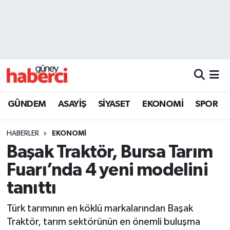
Beyoğlu Hava Durumu
Beyoğlu Trafik Yoğunluk Haritası
Süper Lig Puan Durumu ve Fikstür
GÜNDEM
ASAYİŞ
SİYASET
EKONOMİ
SPOR
Tüm Manşetler
HABERLER
EKONOMİ
Son Dakika Haberleri
Başak Traktör, Bursa Tarım
Fuarı’nda 4 yeni modelini
Haber Arşivi
tanıttı
Türk tarımının en köklü markalarından Başak
Traktör, tarım sektörünün en önemli buluşma