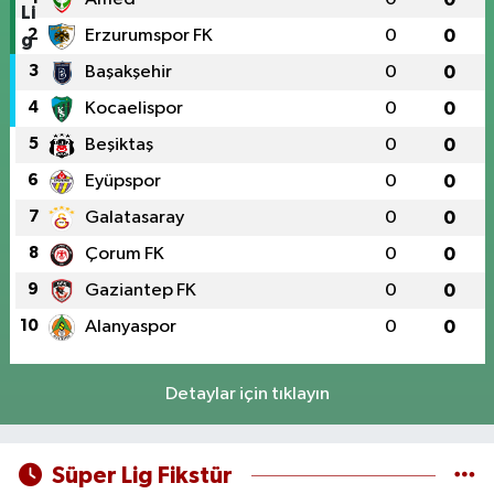
2
Erzurumspor FK
0
0
3
Başakşehir
0
0
4
Kocaelispor
0
0
5
Beşiktaş
0
0
6
Eyüpspor
0
0
7
Galatasaray
0
0
8
Çorum FK
0
0
9
Gaziantep FK
0
0
10
Alanyaspor
0
0
Detaylar için tıklayın
Süper Lig Fikstür