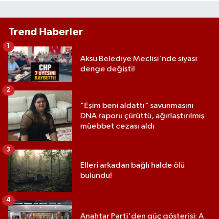
Trend Haberler
1
Aksu Belediye Meclisi'nde siyasi
denge değişti!
2
"Eşim beni aldattı" savunmasını
DNA raporu çürüttü, ağırlaştırılmış
müebbet cezası aldı
3
Elleri arkadan bağlı halde ölü
bulundu!
4
Anahtar Parti'den güç gösterisi: A