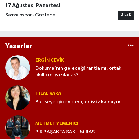
17 Ağustos, Pazartesi
Samsunspor - Göztepe
21:30
Yazarlar
ERGIN ÇEVİK
Dokuma'nın geleceği rantla mı, ortak
akılla mı yazılacak?
HILAL KARA
Bu liseye giden gençler işsiz kalmıyor
MEHMET YEMENICI
BİR BAŞAKTA SAKLI MİRAS