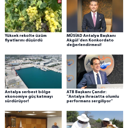
Yüksek rekolte üzüm
MÜSİAD Antalya Başkanı
fiyatlarını düşürdü
Akgül'den Konkordato
değerlendirmesi!
Antalya serbest bölge
ATB Başkanı Çandır:
ekonomiye güç katmayı
"Antalya ihracatta olumlu
sürdürüyor!
performans sergiliyor"