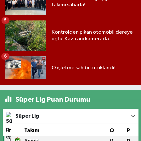
takımı sahada!
5
Kontrolden çıkan otomobil dereye
uçtu! Kaza anı kamerada...
6
O işletme sahibi tutuklandı!
Süper Lig Puan Durumu
Süper Lig
#
Takım
O
P
1
Amed
0
0