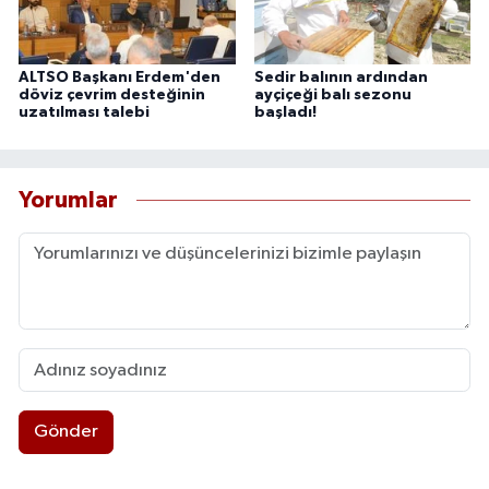
ALTSO Başkanı Erdem'den
Sedir balının ardından
döviz çevrim desteğinin
ayçiçeği balı sezonu
uzatılması talebi
başladı!
Yorumlar
Gönder