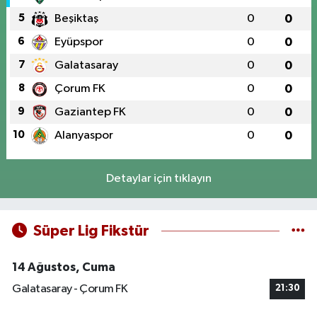
5
Beşiktaş
0
0
6
Eyüpspor
0
0
7
Galatasaray
0
0
8
Çorum FK
0
0
9
Gaziantep FK
0
0
10
Alanyaspor
0
0
Detaylar için tıklayın
Süper Lig Fikstür
14 Ağustos, Cuma
Galatasaray - Çorum FK
21:30