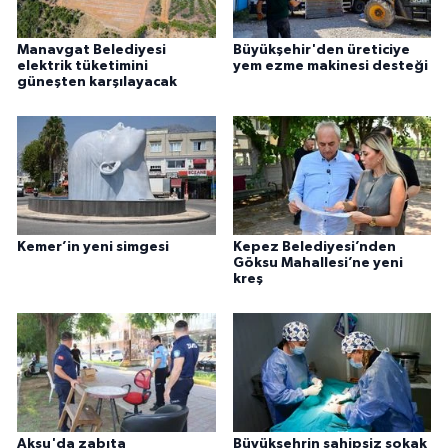
Manavgat Belediyesi
Büyükşehir'den üreticiye
elektrik tüketimini
yem ezme makinesi desteği
güneşten karşılayacak
Kemer’in yeni simgesi
Kepez Belediyesi’nden
Göksu Mahallesi’ne yeni
kreş
Aksu'da zabıta
Büyükşehrin sahipsiz sokak