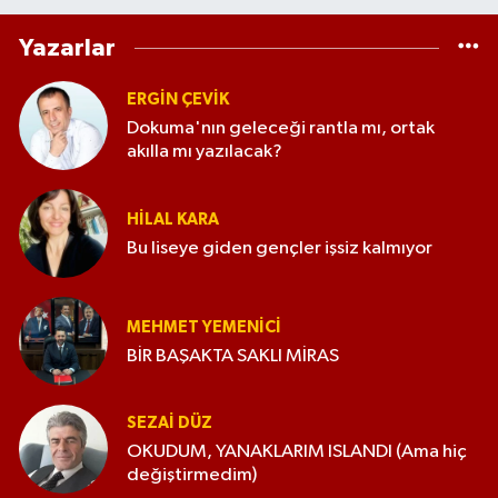
Yazarlar
ERGIN ÇEVİK
Dokuma'nın geleceği rantla mı, ortak
akılla mı yazılacak?
HILAL KARA
Bu liseye giden gençler işsiz kalmıyor
MEHMET YEMENICI
BİR BAŞAKTA SAKLI MİRAS
SEZAI DÜZ
OKUDUM, YANAKLARIM ISLANDI (Ama hiç
değiştirmedim)