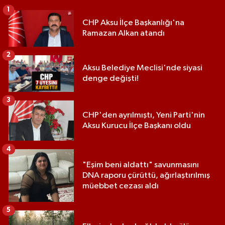
1
CHP Aksu İlçe Başkanlığı'na
Ramazan Alkan atandı
2
Aksu Belediye Meclisi'nde siyasi
denge değişti!
3
CHP'den ayrılmıştı, Yeni Parti'nin
Aksu Kurucu İlçe Başkanı oldu
4
"Eşim beni aldattı" savunmasını
DNA raporu çürüttü, ağırlaştırılmış
müebbet cezası aldı
5