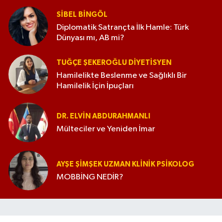
SIBEL BINGÖL
Diplomatik Satrançta İlk Hamle: Türk
Dünyası mı, AB mi?
TUĞÇE ŞEKEROĞLU DIYETISYEN
Hamilelikte Beslenme ve Sağlıklı Bir
Hamilelik İçin İpuçları
DR. ELVIN ABDURAHMANLI
Mülteciler ve Yeniden İmar
AYŞE ŞIMŞEK UZMAN KLINIK PSIKOLOG
MOBBİNG NEDİR?