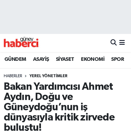
Beyoğlu Hava Durumu
Beyoğlu Trafik Yoğunluk Haritası
Süper Lig Puan Durumu ve Fikstür
GÜNDEM
ASAYİŞ
SİYASET
EKONOMİ
SPOR
Tüm Manşetler
HABERLER
YEREL YÖNETİMLER
Son Dakika Haberleri
Bakan Yardımcısı Ahmet
Aydın, Doğu ve
Haber Arşivi
Güneydoğu’nun iş
dünyasıyla kritik zirvede
buluştu!