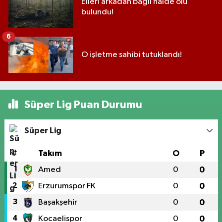
Elleri arkadan bağlı halde ölü
bulundu!
6
O işletme sahibi tutuklandı!
Süper Lig Puan Durumu
Süper Lig
#
Takım
O
P
1
Amed
0
0
2
Erzurumspor FK
0
0
3
Başakşehir
0
0
4
Kocaelispor
0
0