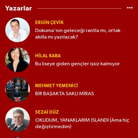
Yazarlar
ERGIN ÇEVİK
Dokuma'nın geleceği rantla mı, ortak
akılla mı yazılacak?
HILAL KARA
Bu liseye giden gençler işsiz kalmıyor
MEHMET YEMENICI
BİR BAŞAKTA SAKLI MİRAS
SEZAI DÜZ
OKUDUM, YANAKLARIM ISLANDI (Ama hiç
değiştirmedim)