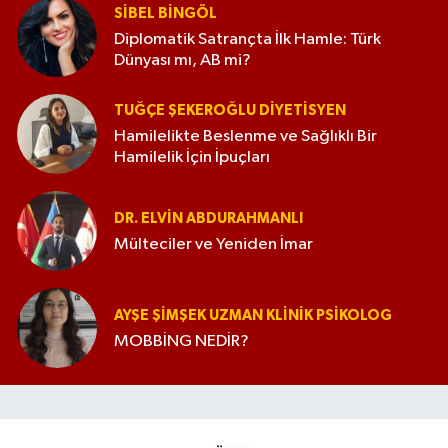
SIBEL BINGÖL
Diplomatik Satrançta İlk Hamle: Türk
Dünyası mı, AB mi?
TUĞÇE ŞEKEROĞLU DIYETISYEN
Hamilelikte Beslenme ve Sağlıklı Bir
Hamilelik İçin İpuçları
DR. ELVIN ABDURAHMANLI
Mülteciler ve Yeniden İmar
AYŞE ŞIMŞEK UZMAN KLINIK PSIKOLOG
MOBBİNG NEDİR?