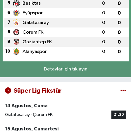
5
Beşiktaş
0
0
6
Eyüpspor
0
0
7
Galatasaray
0
0
8
Çorum FK
0
0
9
Gaziantep FK
0
0
10
Alanyaspor
0
0
Detaylar için tıklayın
Süper Lig Fikstür
14 Ağustos, Cuma
Galatasaray - Çorum FK
21:30
15 Ağustos, Cumartesi