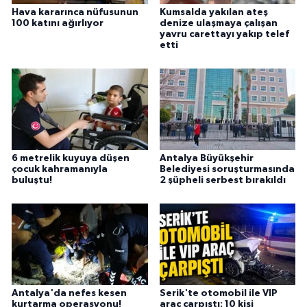
Hava kararınca nüfusunun
Kumsalda yakılan ateş
100 katını ağırlıyor
denize ulaşmaya çalışan
yavru carettayı yakıp telef
etti
6 metrelik kuyuya düşen
Antalya Büyükşehir
çocuk kahramanıyla
Belediyesi soruşturmasında
buluştu!
2 şüpheli serbest bırakıldı
Antalya'da nefes kesen
Serik'te otomobil ile VIP
kurtarma operasyonu!
araç çarpıştı: 10 kişi