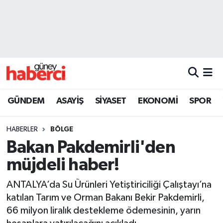
Beyoğlu Hava Durumu
Beyoğlu Trafik Yoğunluk Haritası
Süper Lig Puan Durumu ve Fikstür
GÜNDEM
ASAYİŞ
SİYASET
EKONOMİ
SPOR
Tüm Manşetler
HABERLER
BÖLGE
Son Dakika Haberleri
Bakan Pakdemirli'den
müjdeli haber!
Haber Arşivi
ANTALYA’da Su Ürünleri Yetiştiriciliği Çalıştayı’na
katılan Tarım ve Orman Bakanı Bekir Pakdemirli,
66 milyon liralık destekleme ödemesinin, yarın