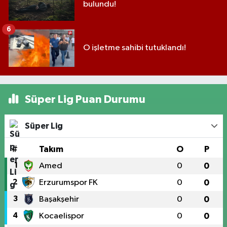
bulundu!
6
O işletme sahibi tutuklandı!
Süper Lig Puan Durumu
Süper Lig
#
Takım
O
P
1
Amed
0
0
2
Erzurumspor FK
0
0
3
Başakşehir
0
0
4
Kocaelispor
0
0