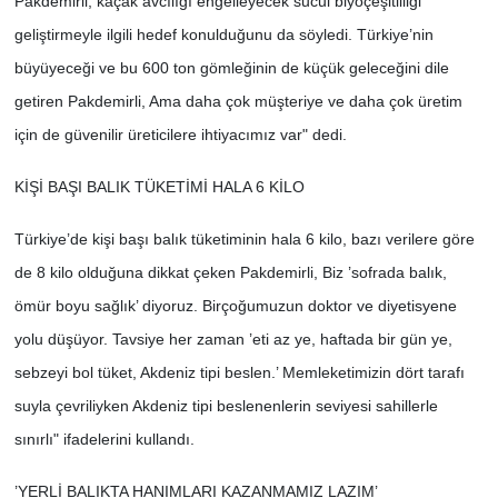
Pakdemirli, kaçak avcılığı engelleyecek sucul biyoçeşitliliği
geliştirmeyle ilgili hedef konulduğunu da söyledi. Türkiye’nin
büyüyeceği ve bu 600 ton gömleğinin de küçük geleceğini dile
getiren Pakdemirli, Ama daha çok müşteriye ve daha çok üretim
için de güvenilir üreticilere ihtiyacımız var" dedi.
KİŞİ BAŞI BALIK TÜKETİMİ HALA 6 KİLO
Türkiye’de kişi başı balık tüketiminin hala 6 kilo, bazı verilere göre
de 8 kilo olduğuna dikkat çeken Pakdemirli, Biz ’sofrada balık,
ömür boyu sağlık’ diyoruz. Birçoğumuzun doktor ve diyetisyene
yolu düşüyor. Tavsiye her zaman ’eti az ye, haftada bir gün ye,
sebzeyi bol tüket, Akdeniz tipi beslen.’ Memleketimizin dört tarafı
suyla çevriliyken Akdeniz tipi beslenenlerin seviyesi sahillerle
sınırlı" ifadelerini kullandı.
’YERLİ BALIKTA HANIMLARI KAZANMAMIZ LAZIM’