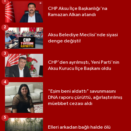
1
CHP Aksu İlçe Başkanlığı'na
Ramazan Alkan atandı
2
Aksu Belediye Meclisi'nde siyasi
denge değişti!
3
CHP'den ayrılmıştı, Yeni Parti'nin
Aksu Kurucu İlçe Başkanı oldu
4
"Eşim beni aldattı" savunmasını
DNA raporu çürüttü, ağırlaştırılmış
müebbet cezası aldı
5
Elleri arkadan bağlı halde ölü