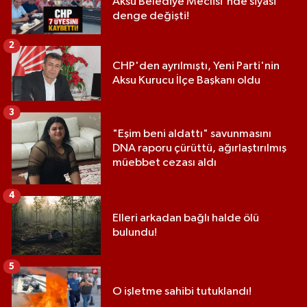
Aksu Belediye Meclisi'nde siyasi
denge değişti!
2
CHP'den ayrılmıştı, Yeni Parti'nin
Aksu Kurucu İlçe Başkanı oldu
3
"Eşim beni aldattı" savunmasını
DNA raporu çürüttü, ağırlaştırılmış
müebbet cezası aldı
4
Elleri arkadan bağlı halde ölü
bulundu!
5
O işletme sahibi tutuklandı!