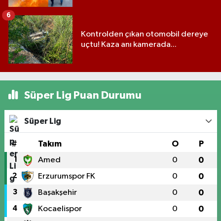
6
Kontrolden çıkan otomobil dereye
uçtu! Kaza anı kamerada...
Süper Lig Puan Durumu
Süper Lig
#
Takım
O
P
1
Amed
0
0
2
Erzurumspor FK
0
0
3
Başakşehir
0
0
4
Kocaelispor
0
0