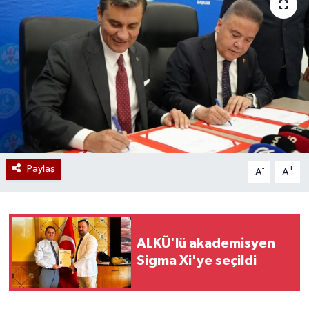
Paylaş
-
+
A
A
ALKÜ'lü akademisyen
Sigma Xi'ye seçildi