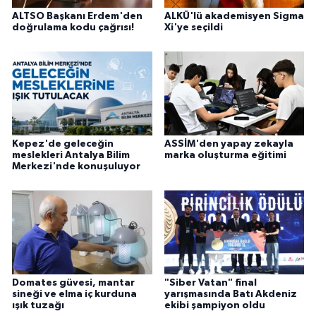
ALTSO Başkanı Erdem'den
ALKÜ'lü akademisyen Sigma
doğrulama kodu çağrısı!
Xi'ye seçildi
Kepez'de geleceğin
ASSİM'den yapay zekayla
meslekleri Antalya Bilim
marka oluşturma eğitimi
Merkezi'nde konuşuluyor
Domates güvesi, mantar
"Siber Vatan" final
sineği ve elma iç kurduna
yarışmasında Batı Akdeniz
ışık tuzağı
ekibi şampiyon oldu