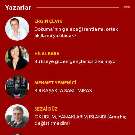
Yazarlar
ERGIN ÇEVİK
Dokuma'nın geleceği rantla mı, ortak
akılla mı yazılacak?
HILAL KARA
Bu liseye giden gençler işsiz kalmıyor
MEHMET YEMENICI
BİR BAŞAKTA SAKLI MİRAS
SEZAI DÜZ
OKUDUM, YANAKLARIM ISLANDI (Ama hiç
değiştirmedim)