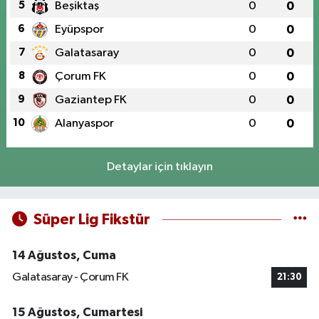
5
Beşiktaş
0
0
6
Eyüpspor
0
0
7
Galatasaray
0
0
8
Çorum FK
0
0
9
Gaziantep FK
0
0
10
Alanyaspor
0
0
Detaylar için tıklayın
Süper Lig Fikstür
14 Ağustos, Cuma
Galatasaray - Çorum FK
21:30
15 Ağustos, Cumartesi