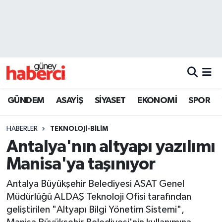
Beyoğlu Hava Durumu
Beyoğlu Trafik Yoğunluk Haritası
Süper Lig Puan Durumu ve Fikstür
GÜNDEM
ASAYİŞ
SİYASET
EKONOMİ
SPOR
Tüm Manşetler
HABERLER
TEKNOLOJİ-BİLİM
Son Dakika Haberleri
Antalya'nın altyapı yazılımı
Manisa'ya taşınıyor
Haber Arşivi
Antalya Büyükşehir Belediyesi ASAT Genel
Müdürlüğü ALDAŞ Teknoloji Ofisi tarafından
geliştirilen "Altyapı Bilgi Yönetim Sistemi",