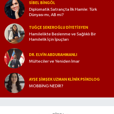
SIBEL BINGÖL
Diplomatik Satrançta İlk Hamle: Türk
Dünyası mı, AB mi?
TUĞÇE ŞEKEROĞLU DIYETISYEN
Hamilelikte Beslenme ve Sağlıklı Bir
Hamilelik İçin İpuçları
DR. ELVIN ABDURAHMANLI
Mülteciler ve Yeniden İmar
AYŞE ŞIMŞEK UZMAN KLINIK PSIKOLOG
MOBBİNG NEDİR?