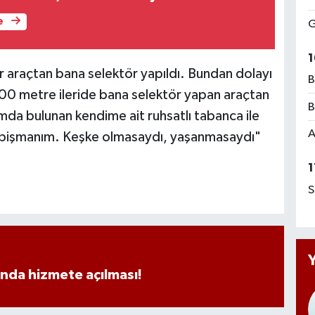
e
G
1
bir araçtan bana selektör yapıldı. Bundan dolayı
B
500 metre ileride bana selektör yapan araçtan
B
mda bulunan kendime ait ruhsatlı tabanca ile
A
k pişmanım. Keşke olmasaydı, yaşanmasaydı"
1
S
ında hizmete açılması!