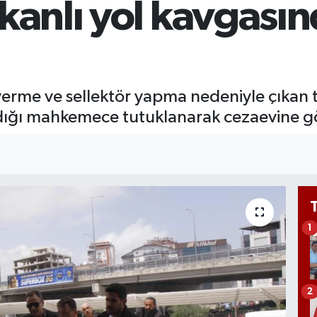
kanlı yol kavgası
6
B
1
 verme ve sellektör yapma nedeniyle çıkan t
ldığı mahkemece tutuklanarak cezaevine gö
1
2