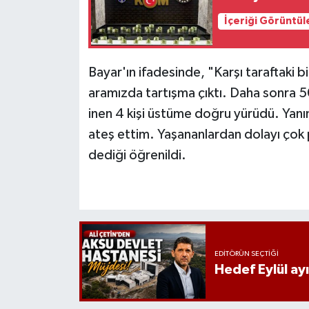
İçeriği Görüntül
Bayar'ın ifadesinde, "Karşı taraftaki 
aramızda tartışma çıktı. Daha sonra 
inen 4 kişi üstüme doğru yürüdü. Yanı
ateş ettim. Yaşananlardan dolayı ço
dediği öğrenildi.
EDITÖRÜN SEÇTIĞI
Hedef Eylül ay