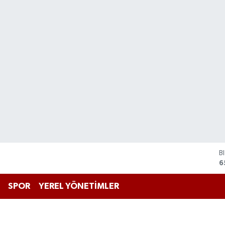
B
6
D
4
E
SPOR
YEREL YÖNETİMLER
5
S
6
G