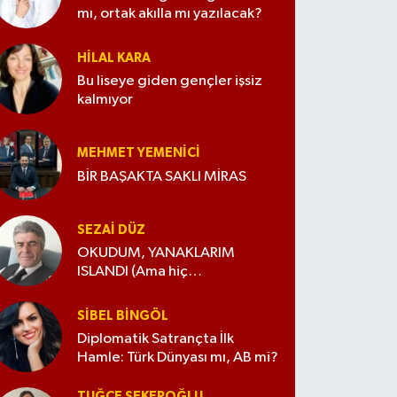
mı, ortak akılla mı yazılacak?
HILAL KARA
Bu liseye giden gençler işsiz
kalmıyor
MEHMET YEMENICI
BİR BAŞAKTA SAKLI MİRAS
SEZAI DÜZ
OKUDUM, YANAKLARIM
ISLANDI (Ama hiç
değiştirmedim)
SIBEL BINGÖL
Diplomatik Satrançta İlk
Hamle: Türk Dünyası mı, AB mi?
TUĞÇE ŞEKEROĞLU