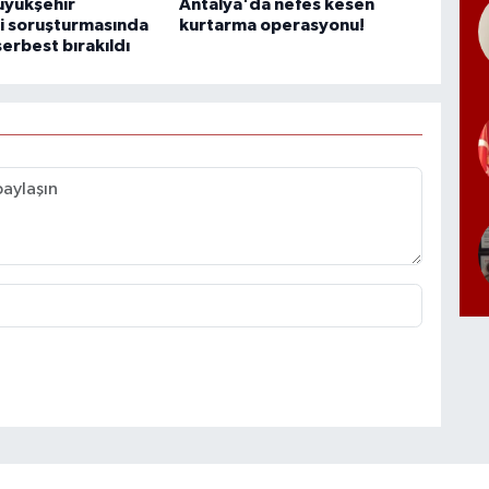
üyükşehir
Antalya'da nefes kesen
i soruşturmasında
kurtarma operasyonu!
serbest bırakıldı