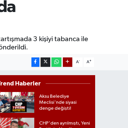
nda
618.49
%2.12
İST100
3.773
%-19
artışmada 3 kişiyi tabanca ile
nderildi.
-
+
A
A
Trend Haberler
Aksu Belediye
Meclisi'nde siyasi
denge değişti!
CHP'den ayrılmıştı, Yeni