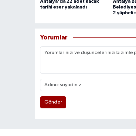
Antalya'da 22 adet kaçak
Antalya B
tarihi eser yakalandı
Belediyes
2 şüpheli 
Yorumlar
Gönder