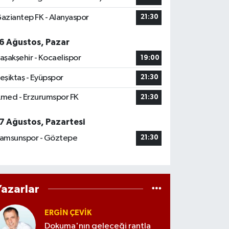
aziantep FK - Alanyaspor
21:30
6 Ağustos, Pazar
aşakşehir - Kocaelispor
19:00
eşiktaş - Eyüpspor
21:30
med - Erzurumspor FK
21:30
7 Ağustos, Pazartesi
amsunspor - Göztepe
21:30
Yazarlar
ERGIN ÇEVİK
Dokuma'nın geleceği rantla