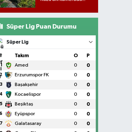
Süper Lig Puan Durumu
Süper Lig
#
Takım
O
P
1
Amed
0
0
2
Erzurumspor FK
0
0
3
Başakşehir
0
0
4
Kocaelispor
0
0
5
Beşiktaş
0
0
6
Eyüpspor
0
0
7
Galatasaray
0
0