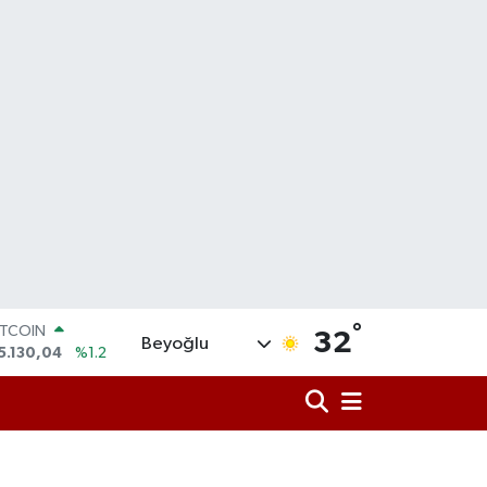
ITCOIN
5.130,04
%1.2
°
32
Beyoğlu
OLAR
7,7106
%0.17
URO
5,1652
%0.27
TERLİN
4,4046
%0.35
RAM ALTIN