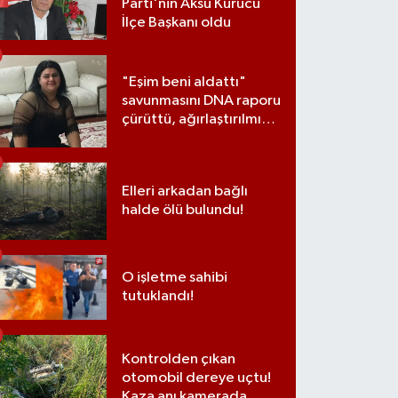
Parti'nin Aksu Kurucu
İlçe Başkanı oldu
"Eşim beni aldattı"
savunmasını DNA raporu
çürüttü, ağırlaştırılmış
müebbet cezası aldı
Elleri arkadan bağlı
halde ölü bulundu!
O işletme sahibi
tutuklandı!
Kontrolden çıkan
otomobil dereye uçtu!
Kaza anı kamerada...