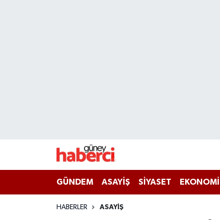
Beyoğlu Hava Durumu
Beyoğlu Trafik Yoğunluk Haritası
Süper Lig Puan Durumu ve Fikstür
Tüm Manşetler
Son Dakika Haberleri
Haber Arşivi
GÜNDEM
ASAYİŞ
SİYASET
EKONOMİ
HABERLER
ASAYİŞ