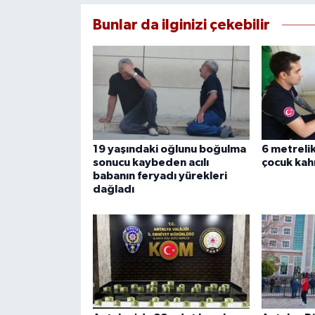
Bunlar da ilginizi çekebilir
19 yaşındaki oğlunu boğulma
6 metreli
sonucu kaybeden acılı
çocuk kah
babanın feryadı yürekleri
dağladı