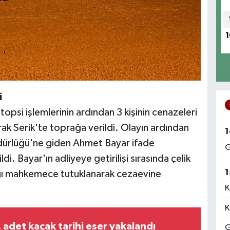
1
i
opsi işlemlerinin ardından 3 kişinin cenazeleri
arak Serik'te toprağa verildi. Olayın ardından
1
Müdürlüğü'ne giden Ahmet Bayar ifade
G
di. Bayar'ın adliyeye getirilişi sırasında çelik
1
dığı mahkemece tutuklanarak cezaevine
K
K
 adet kaçak tarihi eser yakalandı
G