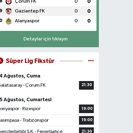
8
Çorum FK
0
0
9
Gaziantep FK
0
0
0
Alanyaspor
0
0
Detaylar için tıklayın
Süper Lig Fikstür
4 Ağustos, Cuma
alatasaray - Çorum FK
21:30
5 Ağustos, Cumartesi
onyaspor - Rizespor
19:00
asımpaşa - Trabzonspor
19:00
ençlerbirliği S.K. - Fenerbahçe
21:30