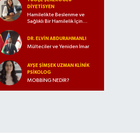
DIYETISYEN
Hamilelikte Beslenme ve
Sağlıklı Bir Hamilelik İçin
İpuçları
DR. ELVIN ABDURAHMANLI
Mülteciler ve Yeniden İmar
AYŞE ŞIMŞEK UZMAN KLINIK
PSIKOLOG
MOBBİNG NEDİR?