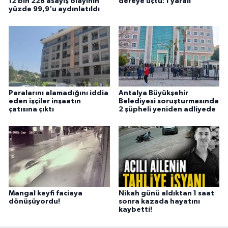
12 bin 228 asayiş olayının
dereye uçtu: 1 yaralı
yüzde 99,9'u aydınlatıldı
Paralarını alamadığını iddia
Antalya Büyükşehir
eden işçiler inşaatın
Belediyesi soruşturmasında
çatısına çıktı
2 şüpheli yeniden adliyede
Mangal keyfi faciaya
Nikah günü aldıktan 1 saat
dönüşüyordu!
sonra kazada hayatını
kaybetti!