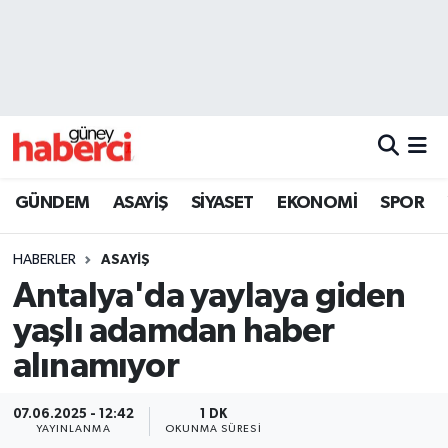
Beyoğlu Hava Durumu
Beyoğlu Trafik Yoğunluk Haritası
Süper Lig Puan Durumu ve Fikstür
GÜNDEM
ASAYİŞ
SİYASET
EKONOMİ
SPOR
Tüm Manşetler
HABERLER
ASAYİŞ
Son Dakika Haberleri
Antalya'da yaylaya giden
yaşlı adamdan haber
Haber Arşivi
alınamıyor
07.06.2025 - 12:42
1 DK
YAYINLANMA
OKUNMA SÜRESI