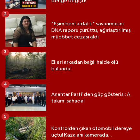
denge değişti!
2
"Eşim beni aldattı" savunmasını
DNA raporu çürüttü, ağırlaştırılmış
müebbet cezası aldı
3
Elleri arkadan bağlı halde ölü
bulundu!
4
Anahtar Parti'den güç gösterisi: A
takımı sahada!
5
Kontrolden çıkan otomobil dereye
uçtu! Kaza anı kamerada...