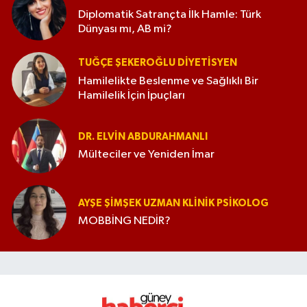
Diplomatik Satrançta İlk Hamle: Türk
Dünyası mı, AB mi?
TUĞÇE ŞEKEROĞLU DIYETISYEN
Hamilelikte Beslenme ve Sağlıklı Bir
Hamilelik İçin İpuçları
DR. ELVIN ABDURAHMANLI
Mülteciler ve Yeniden İmar
AYŞE ŞIMŞEK UZMAN KLINIK PSIKOLOG
MOBBİNG NEDİR?