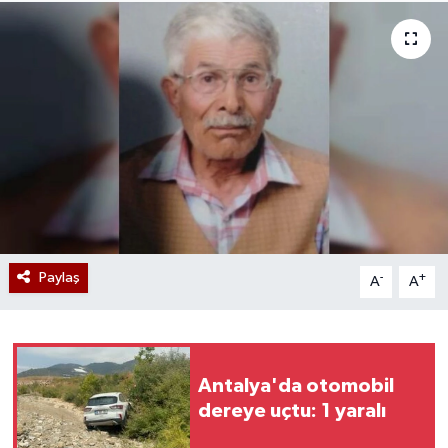
Paylaş
-
+
A
A
Antalya'da otomobil
dereye uçtu: 1 yaralı