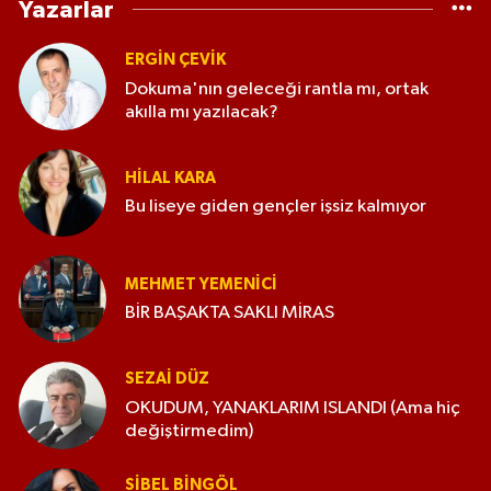
Yazarlar
ERGIN ÇEVİK
Dokuma'nın geleceği rantla mı, ortak
akılla mı yazılacak?
HILAL KARA
Bu liseye giden gençler işsiz kalmıyor
MEHMET YEMENICI
BİR BAŞAKTA SAKLI MİRAS
SEZAI DÜZ
OKUDUM, YANAKLARIM ISLANDI (Ama hiç
değiştirmedim)
SIBEL BINGÖL