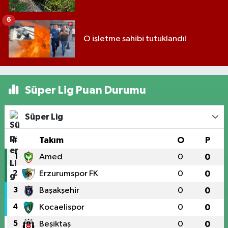
6
O işletme sahibi tutuklandı!
Süper Lig Puan Durumu
Süper Lig
#
Takım
O
P
1
Amed
0
0
2
Erzurumspor FK
0
0
3
Başakşehir
0
0
4
Kocaelispor
0
0
5
Beşiktaş
0
0