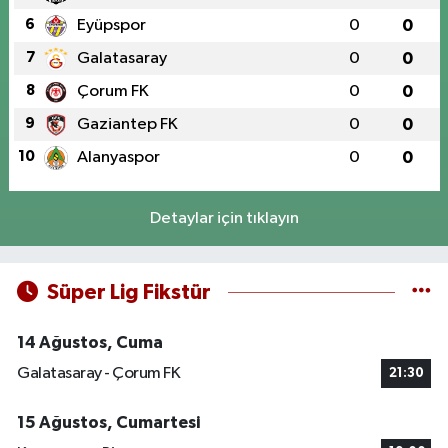
6
Eyüpspor
0
0
7
Galatasaray
0
0
8
Çorum FK
0
0
9
Gaziantep FK
0
0
10
Alanyaspor
0
0
Detaylar için tıklayın
Süper Lig Fikstür
14 Ağustos, Cuma
Galatasaray - Çorum FK
21:30
15 Ağustos, Cumartesi