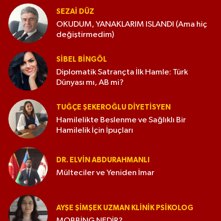
SEZAI DÜZ
OKUDUM, YANAKLARIM ISLANDI (Ama hiç
değiştirmedim)
SIBEL BINGÖL
Diplomatik Satrançta İlk Hamle: Türk
Dünyası mı, AB mi?
TUĞÇE ŞEKEROĞLU DIYETISYEN
Hamilelikte Beslenme ve Sağlıklı Bir
Hamilelik İçin İpuçları
DR. ELVIN ABDURAHMANLI
Mülteciler ve Yeniden İmar
AYŞE ŞIMŞEK UZMAN KLINIK PSIKOLOG
MOBBİNG NEDİR?