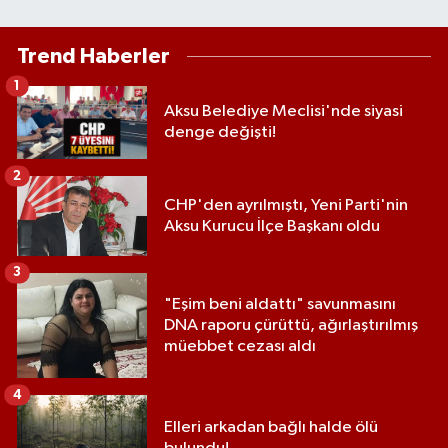
Trend Haberler
1
Aksu Belediye Meclisi'nde siyasi
denge değişti!
2
CHP'den ayrılmıştı, Yeni Parti'nin
Aksu Kurucu İlçe Başkanı oldu
3
"Eşim beni aldattı" savunmasını
DNA raporu çürüttü, ağırlaştırılmış
müebbet cezası aldı
4
Elleri arkadan bağlı halde ölü