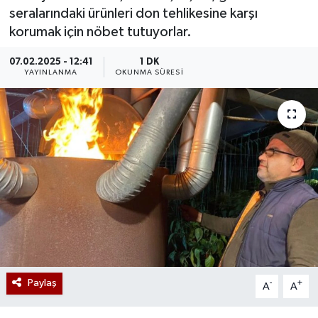
seralarındaki ürünleri don tehlikesine karşı
korumak için nöbet tutuyorlar.
07.02.2025 - 12:41
1 DK
YAYINLANMA
OKUNMA SÜRESI
Paylaş
-
+
A
A