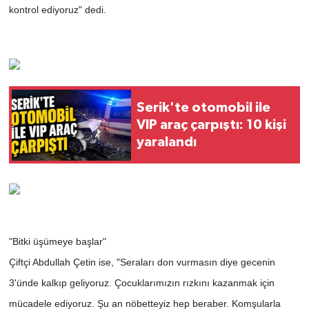
kontrol ediyoruz" dedi.
Serik'te otomobil ile
VIP araç çarpıştı: 10 kişi
yaralandı
"Bitki üşümeye başlar"
Çiftçi Abdullah Çetin ise, "Seraları don vurmasın diye gecenin
3'ünde kalkıp geliyoruz. Çocuklarımızın rızkını kazanmak için
mücadele ediyoruz. Şu an nöbetteyiz hep beraber. Komşularla