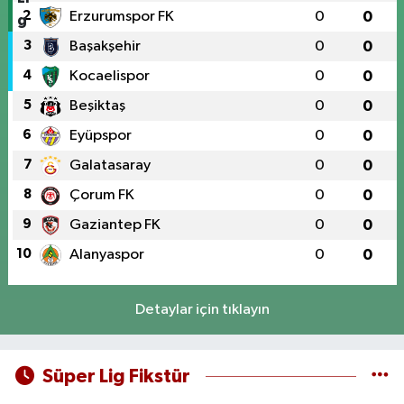
2
Erzurumspor FK
0
0
3
Başakşehir
0
0
4
Kocaelispor
0
0
5
Beşiktaş
0
0
6
Eyüpspor
0
0
7
Galatasaray
0
0
8
Çorum FK
0
0
9
Gaziantep FK
0
0
10
Alanyaspor
0
0
Detaylar için tıklayın
Süper Lig Fikstür