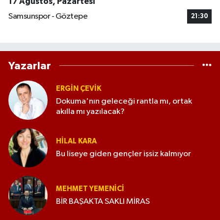
17 Ağustos, Pazartesi
Samsunspor - Göztepe
21:30
Yazarlar
ERGIN ÇEVİK
Dokuma'nın geleceği rantla mı, ortak
akılla mı yazılacak?
HILAL KARA
Bu liseye giden gençler işsiz kalmıyor
MEHMET YEMENICI
BİR BAŞAKTA SAKLI MİRAS