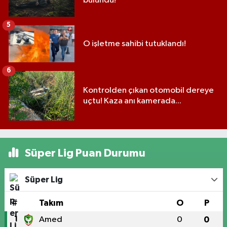
bulundu!
5
O işletme sahibi tutuklandı!
6
Kontrolden çıkan otomobil dereye
uçtu! Kaza anı kamerada...
Süper Lig Puan Durumu
Süper Lig
#
Takım
O
P
1
Amed
0
0