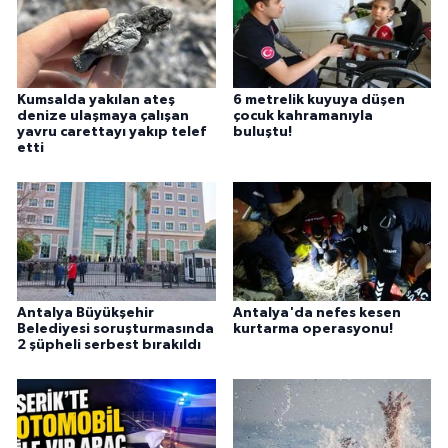
Kumsalda yakılan ateş
6 metrelik kuyuya düşen
denize ulaşmaya çalışan
çocuk kahramanıyla
yavru carettayı yakıp telef
buluştu!
etti
Antalya Büyükşehir
Antalya'da nefes kesen
Belediyesi soruşturmasında
kurtarma operasyonu!
2 şüpheli serbest bırakıldı