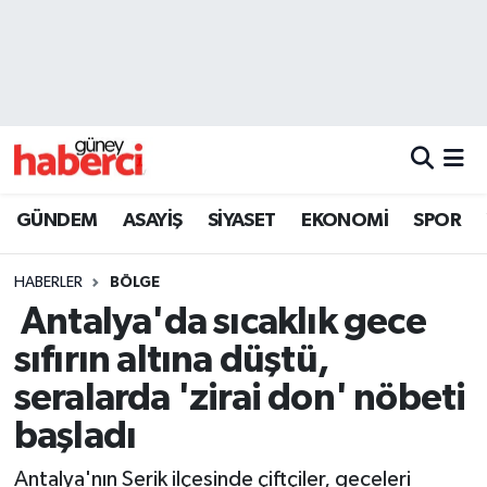
Beyoğlu Hava Durumu
Beyoğlu Trafik Yoğunluk Haritası
Süper Lig Puan Durumu ve Fikstür
GÜNDEM
ASAYİŞ
SİYASET
EKONOMİ
SPOR
Tüm Manşetler
HABERLER
BÖLGE
Son Dakika Haberleri
Antalya'da sıcaklık gece
sıfırın altına düştü,
Haber Arşivi
seralarda 'zirai don' nöbeti
başladı
Antalya'nın Serik ilçesinde çiftçiler, geceleri