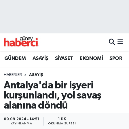
Beyoğlu Hava Durumu
Beyoğlu Trafik Yoğunluk Haritası
Süper Lig Puan Durumu ve Fikstür
GÜNDEM
ASAYİŞ
SİYASET
EKONOMİ
SPOR
Tüm Manşetler
HABERLER
ASAYİŞ
Son Dakika Haberleri
Antalya'da bir işyeri
kurşunlandı, yol savaş
Haber Arşivi
alanına döndü
09.09.2024 - 14:51
1 DK
YAYINLANMA
OKUNMA SÜRESI