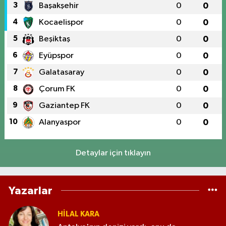
3
Başakşehir
0
0
4
Kocaelispor
0
0
5
Beşiktaş
0
0
6
Eyüpspor
0
0
7
Galatasaray
0
0
8
Çorum FK
0
0
9
Gaziantep FK
0
0
10
Alanyaspor
0
0
Detaylar için tıklayın
Yazarlar
HILAL KARA