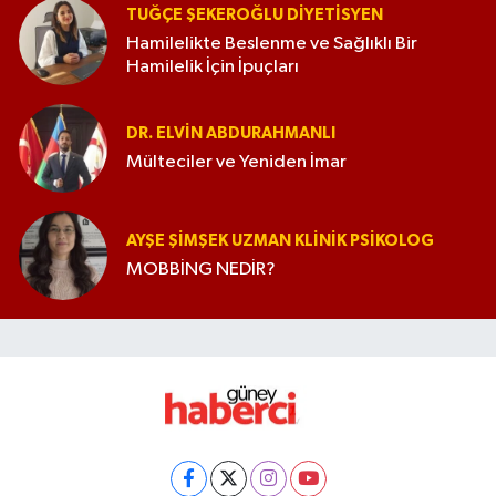
TUĞÇE ŞEKEROĞLU DIYETISYEN
Hamilelikte Beslenme ve Sağlıklı Bir
Hamilelik İçin İpuçları
DR. ELVIN ABDURAHMANLI
Mülteciler ve Yeniden İmar
AYŞE ŞIMŞEK UZMAN KLINIK PSIKOLOG
MOBBİNG NEDİR?