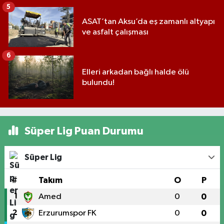
5
ASAT’tan Aksu’da eş zamanlı altyapı
ve asfalt çalışması
6
Elleri arkadan bağlı halde ölü
bulundu!
Süper Lig Puan Durumu
Süper Lig
#
Takım
O
P
1
Amed
0
0
2
Erzurumspor FK
0
0