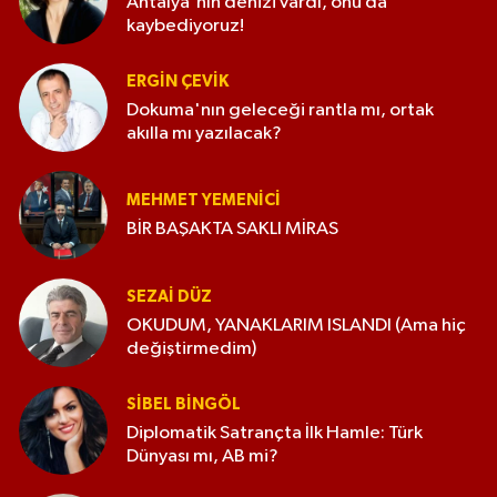
Antalya'nın denizi vardı, onu da
kaybediyoruz!
ERGIN ÇEVİK
Dokuma'nın geleceği rantla mı, ortak
akılla mı yazılacak?
MEHMET YEMENICI
BİR BAŞAKTA SAKLI MİRAS
SEZAI DÜZ
OKUDUM, YANAKLARIM ISLANDI (Ama hiç
değiştirmedim)
SIBEL BINGÖL
Diplomatik Satrançta İlk Hamle: Türk
Dünyası mı, AB mi?