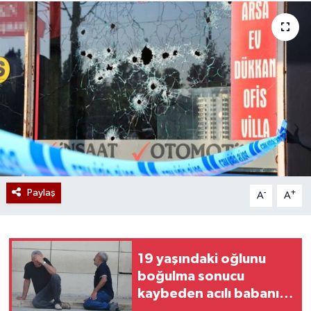
Paylaş
-
+
A
A
19 yaşındaki oğlunu
boğulma sonucu
kaybeden acılı babanın