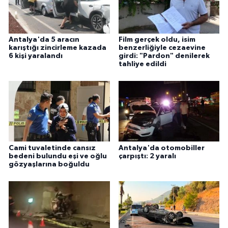
Antalya'da 5 aracın
Film gerçek oldu, isim
karıştığı zincirleme kazada
benzerliğiyle cezaevine
6 kişi yaralandı
girdi: "Pardon" denilerek
tahliye edildi
Cami tuvaletinde cansız
Antalya'da otomobiller
bedeni bulundu eşi ve oğlu
çarpıştı: 2 yaralı
gözyaşlarına boğuldu