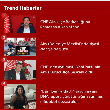
Trend Haberler
1
CHP Aksu İlçe Başkanlığı'na
Ramazan Alkan atandı
2
Aksu Belediye Meclisi'nde siyasi
denge değişti!
3
CHP'den ayrılmıştı, Yeni Parti'nin
Aksu Kurucu İlçe Başkanı oldu
4
"Eşim beni aldattı" savunmasını
DNA raporu çürüttü, ağırlaştırılmış
müebbet cezası aldı