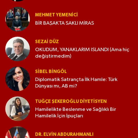
MEHMET YEMENICI
BİR BAŞAKTA SAKLI MİRAS
SEZAI DÜZ
OKUDUM, YANAKLARIM ISLANDI (Ama hiç
değiştirmedim)
SIBEL BINGÖL
Diplomatik Satrançta İlk Hamle: Türk
Dünyası mı, AB mi?
TUĞÇE ŞEKEROĞLU DIYETISYEN
Hamilelikte Beslenme ve Sağlıklı Bir
Hamilelik İçin İpuçları
DR. ELVIN ABDURAHMANLI