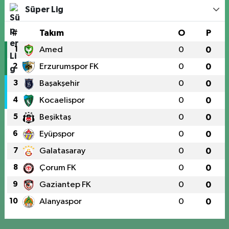
Süper Lig
#
Takım
O
P
1
Amed
0
0
2
Erzurumspor FK
0
0
3
Başakşehir
0
0
4
Kocaelispor
0
0
5
Beşiktaş
0
0
6
Eyüpspor
0
0
7
Galatasaray
0
0
8
Çorum FK
0
0
9
Gaziantep FK
0
0
10
Alanyaspor
0
0