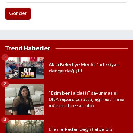
Gönder
Trend Haberler
1
Aksu Belediye Meclisi'nde siyasi
denge değişti!
2
"Eşim beni aldattı" savunmasını
DNA raporu çürüttü, ağırlaştırılmış
müebbet cezası aldı
3
Elleri arkadan bağlı halde ölü