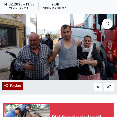
14.02.2025 - 13:53
2 DK
YAYINLANMA
OKUNMA SÜRESI
Paylaş
-
+
A
A