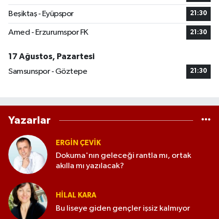
Beşiktaş - Eyüpspor
21:30
Amed - Erzurumspor FK
21:30
17 Ağustos, Pazartesi
Samsunspor - Göztepe
21:30
Yazarlar
ERGIN ÇEVİK
Dokuma'nın geleceği rantla mı, ortak
akılla mı yazılacak?
HILAL KARA
Bu liseye giden gençler işsiz kalmıyor