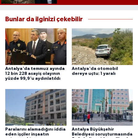
Bunlar da ilginizi çekebilir
Antalya'da temmuz ayında
Antalya'da otomobil
12 bin 228 asayiş olayının
dereye uçtu: 1 yaralı
yüzde 99,9'u aydınlatıldı
Paralarını alamadığını iddia
Antalya Büyükşehir
eden işçiler inşaatın
Belediyesi soruşturmasında