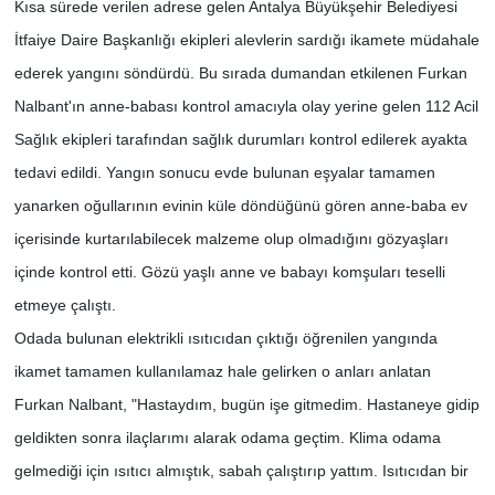
Kısa sürede verilen adrese gelen Antalya Büyükşehir Belediyesi
İtfaiye Daire Başkanlığı ekipleri alevlerin sardığı ikamete müdahale
ederek yangını söndürdü. Bu sırada dumandan etkilenen Furkan
Nalbant'ın anne-babası kontrol amacıyla olay yerine gelen 112 Acil
Sağlık ekipleri tarafından sağlık durumları kontrol edilerek ayakta
tedavi edildi. Yangın sonucu evde bulunan eşyalar tamamen
yanarken oğullarının evinin küle döndüğünü gören anne-baba ev
içerisinde kurtarılabilecek malzeme olup olmadığını gözyaşları
içinde kontrol etti. Gözü yaşlı anne ve babayı komşuları teselli
etmeye çalıştı.
Odada bulunan elektrikli ısıtıcıdan çıktığı öğrenilen yangında
ikamet tamamen kullanılamaz hale gelirken o anları anlatan
Furkan Nalbant, "Hastaydım, bugün işe gitmedim. Hastaneye gidip
geldikten sonra ilaçlarımı alarak odama geçtim. Klima odama
gelmediği için ısıtıcı almıştık, sabah çalıştırıp yattım. Isıtıcıdan bir