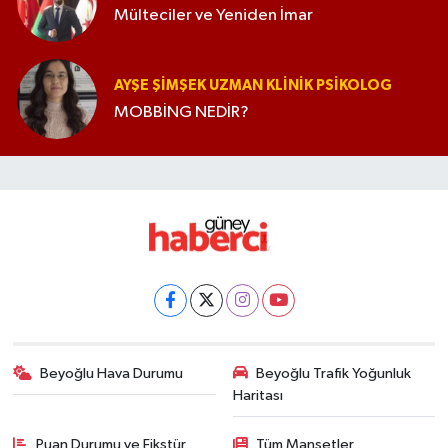
Mülteciler ve Yeniden İmar
AYŞE ŞIMŞEK UZMAN KLINIK PSIKOLOG
MOBBİNG NEDİR?
Beyoğlu Hava Durumu
Beyoğlu Trafik Yoğunluk
Haritası
Puan Durumu ve Fikstür
Tüm Manşetler