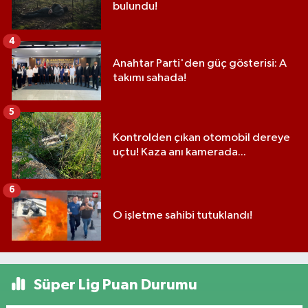
bulundu!
4
Anahtar Parti'den güç gösterisi: A
takımı sahada!
5
Kontrolden çıkan otomobil dereye
uçtu! Kaza anı kamerada...
6
O işletme sahibi tutuklandı!
Süper Lig Puan Durumu