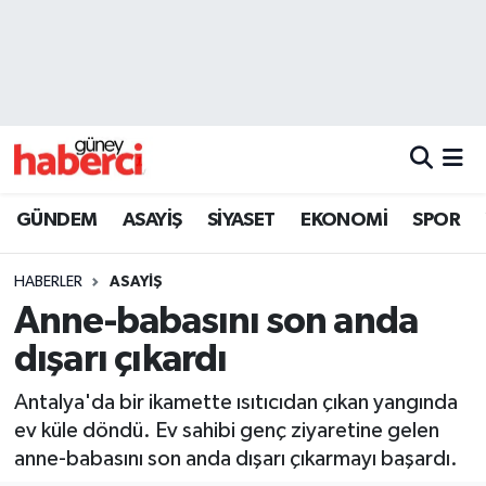
Beyoğlu Hava Durumu
Beyoğlu Trafik Yoğunluk Haritası
Süper Lig Puan Durumu ve Fikstür
GÜNDEM
ASAYİŞ
SİYASET
EKONOMİ
SPOR
Tüm Manşetler
HABERLER
ASAYİŞ
Son Dakika Haberleri
Anne-babasını son anda
dışarı çıkardı
Haber Arşivi
Antalya'da bir ikamette ısıtıcıdan çıkan yangında
ev küle döndü. Ev sahibi genç ziyaretine gelen
anne-babasını son anda dışarı çıkarmayı başardı.