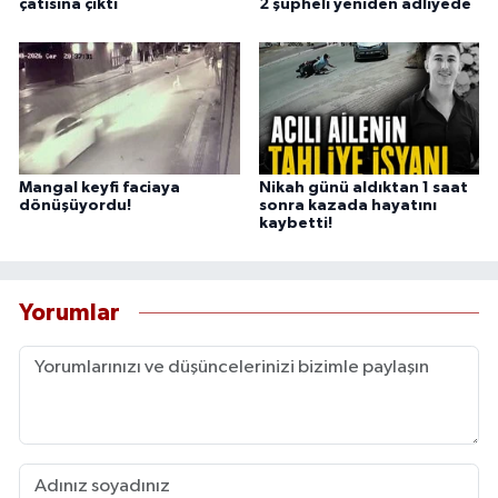
çatısına çıktı
2 şüpheli yeniden adliyede
Mangal keyfi faciaya
Nikah günü aldıktan 1 saat
dönüşüyordu!
sonra kazada hayatını
kaybetti!
Yorumlar