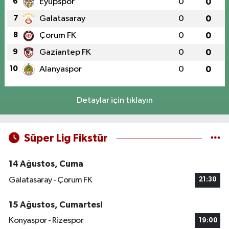
6
Eyüpspor
0
0
7
Galatasaray
0
0
8
Çorum FK
0
0
9
Gaziantep FK
0
0
10
Alanyaspor
0
0
Detaylar için tıklayın
Süper Lig Fikstür
14 Ağustos, Cuma
Galatasaray - Çorum FK
21:30
15 Ağustos, Cumartesi
Konyaspor - Rizespor
19:00