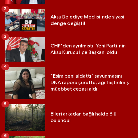
2
Aksu Belediye Meclisi'nde siyasi
denge değişti!
3
CHP'den ayrılmıştı, Yeni Parti'nin
Aksu Kurucu İlçe Başkanı oldu
4
"Eşim beni aldattı" savunmasını
DNA raporu çürüttü, ağırlaştırılmış
müebbet cezası aldı
5
Elleri arkadan bağlı halde ölü
bulundu!
6