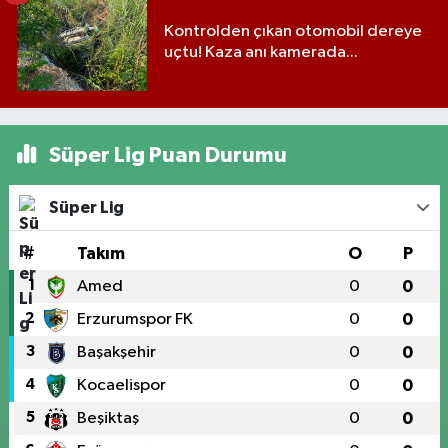
Kontrolden çıkan otomobil dereye
uçtu! Kaza anı kamerada...
Süper Lig Puan Durumu
Süper Lig
#
Takım
O
P
1
Amed
0
0
2
Erzurumspor FK
0
0
3
Başakşehir
0
0
4
Kocaelispor
0
0
5
Beşiktaş
0
0