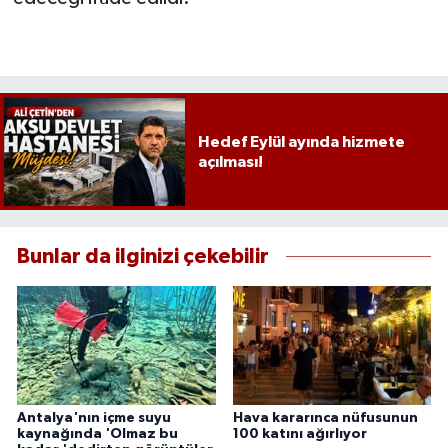
Hedef Eylül ayında hizmete
açılması!
Bunlar da ilginizi çekebilir
Antalya'nın içme suyu
Hava kararınca nüfusunun
kaynağında 'Olmaz bu
100 katını ağırlıyor