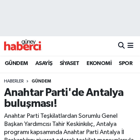
Beyoğlu Hava Durumu
Beyoğlu Trafik Yoğunluk Haritası
Süper Lig Puan Durumu ve Fikstür
GÜNDEM
ASAYİŞ
SİYASET
EKONOMİ
SPOR
Tüm Manşetler
HABERLER
GÜNDEM
Son Dakika Haberleri
Anahtar Parti'de Antalya
buluşması!
Haber Arşivi
Anahtar Parti Teşkilatlardan Sorumlu Genel
Başkan Yardımcısı Tahir Keskinkılıç, Antalya
programı kapsamında Anahtar Parti Antalya İl