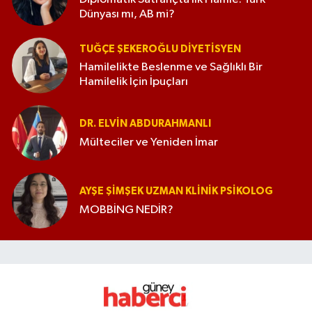
Dünyası mı, AB mi?
TUĞÇE ŞEKEROĞLU DIYETISYEN
Hamilelikte Beslenme ve Sağlıklı Bir
Hamilelik İçin İpuçları
DR. ELVIN ABDURAHMANLI
Mülteciler ve Yeniden İmar
AYŞE ŞIMŞEK UZMAN KLINIK PSIKOLOG
MOBBİNG NEDİR?