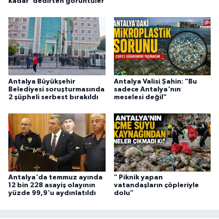
kadar 'dedirten görüntüler
Antalya Büyükşehir
Antalya Valisi Şahin: "Bu
Belediyesi soruşturmasında
sadece Antalya'nın
2 şüpheli serbest bırakıldı
meselesi değil"
Antalya'da temmuz ayında
" Piknik yapan
12 bin 228 asayiş olayının
vatandaşların çöpleriyle
yüzde 99,9'u aydınlatıldı
dolu"