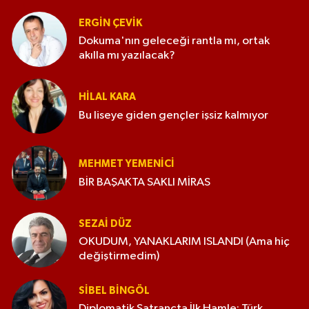
ERGIN ÇEVİK
Dokuma'nın geleceği rantla mı, ortak
akılla mı yazılacak?
HILAL KARA
Bu liseye giden gençler işsiz kalmıyor
MEHMET YEMENICI
BİR BAŞAKTA SAKLI MİRAS
SEZAI DÜZ
OKUDUM, YANAKLARIM ISLANDI (Ama hiç
değiştirmedim)
SIBEL BINGÖL
Diplomatik Satrançta İlk Hamle: Türk