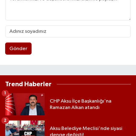
Gönder
Trend Haberler
1
CHP Aksu İlçe Başkanlığı'na
Ramazan Alkan atandı
2
Aksu Belediye Meclisi'nde siyasi
denge değişti!