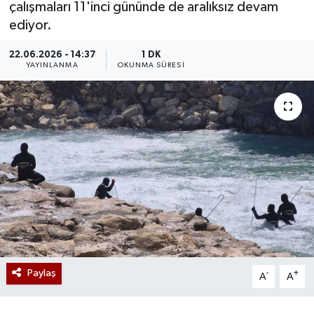
çalışmaları 11'inci gününde de aralıksız devam
ediyor.
22.06.2026 - 14:37
1 DK
YAYINLANMA
OKUNMA SÜRESI
Paylaş
-
+
A
A