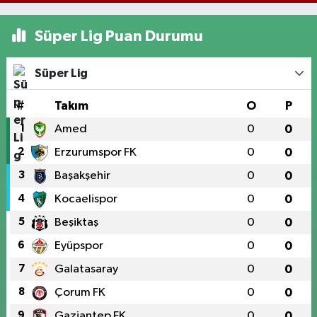
Süper Lig Puan Durumu
Süper Lig
#
Takım
O
P
1
Amed
0
0
2
Erzurumspor FK
0
0
3
Başakşehir
0
0
4
Kocaelispor
0
0
5
Beşiktaş
0
0
6
Eyüpspor
0
0
7
Galatasaray
0
0
8
Çorum FK
0
0
9
Gaziantep FK
0
0