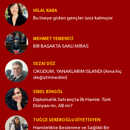
HILAL KARA
Bu liseye giden gençler işsiz kalmıyor
MEHMET YEMENICI
BİR BAŞAKTA SAKLI MİRAS
SEZAI DÜZ
OKUDUM, YANAKLARIM ISLANDI (Ama hiç
değiştirmedim)
SIBEL BINGÖL
Diplomatik Satrançta İlk Hamle: Türk
Dünyası mı, AB mi?
TUĞÇE ŞEKEROĞLU DIYETISYEN
Hamilelikte Beslenme ve Sağlıklı Bir