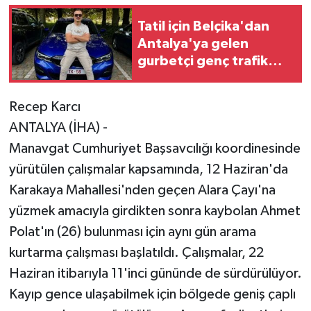
Tatil için Belçika'dan
Antalya'ya gelen
gurbetçi genç trafik
kazasında hayatını
kaybetti
Recep Karcı
ANTALYA (İHA) -
Manavgat Cumhuriyet Başsavcılığı koordinesinde
yürütülen çalışmalar kapsamında, 12 Haziran'da
Karakaya Mahallesi'nden geçen Alara Çayı'na
yüzmek amacıyla girdikten sonra kaybolan Ahmet
Polat'ın (26) bulunması için aynı gün arama
kurtarma çalışması başlatıldı. Çalışmalar, 22
Haziran itibarıyla 11'inci gününde de sürdürülüyor.
Kayıp gence ulaşabilmek için bölgede geniş çaplı