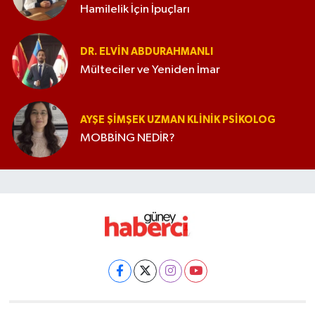
Hamilelik İçin İpuçları
DR. ELVIN ABDURAHMANLI
Mülteciler ve Yeniden İmar
AYŞE ŞIMŞEK UZMAN KLINIK PSIKOLOG
MOBBİNG NEDİR?