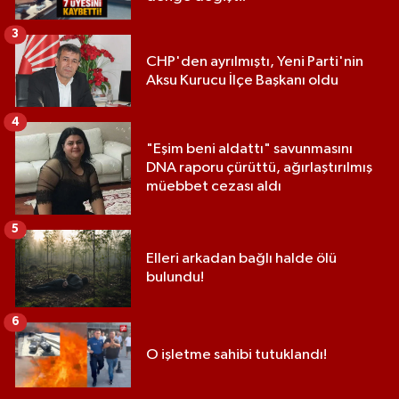
3
CHP'den ayrılmıştı, Yeni Parti'nin
Aksu Kurucu İlçe Başkanı oldu
4
"Eşim beni aldattı" savunmasını
DNA raporu çürüttü, ağırlaştırılmış
müebbet cezası aldı
5
Elleri arkadan bağlı halde ölü
bulundu!
6
O işletme sahibi tutuklandı!