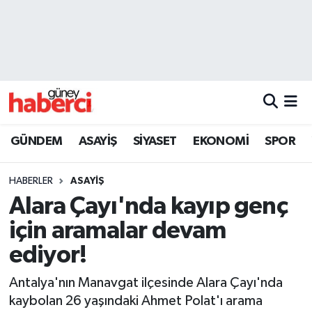
Beyoğlu Hava Durumu
Beyoğlu Trafik Yoğunluk Haritası
Süper Lig Puan Durumu ve Fikstür
GÜNDEM
ASAYİŞ
SİYASET
EKONOMİ
SPOR
Tüm Manşetler
HABERLER
ASAYİŞ
Son Dakika Haberleri
Alara Çayı'nda kayıp genç
için aramalar devam
Haber Arşivi
ediyor!
Antalya'nın Manavgat ilçesinde Alara Çayı'nda
kaybolan 26 yaşındaki Ahmet Polat'ı arama