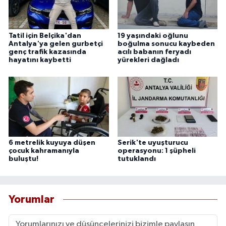
Tatil için Belçika'dan
19 yaşındaki oğlunu
Antalya'ya gelen gurbetçi
boğulma sonucu kaybeden
genç trafik kazasında
acılı babanın feryadı
hayatını kaybetti
yürekleri dağladı
6 metrelik kuyuya düşen
Serik'te uyuşturucu
çocuk kahramanıyla
operasyonu: 1 şüpheli
buluştu!
tutuklandı
Yorumlar