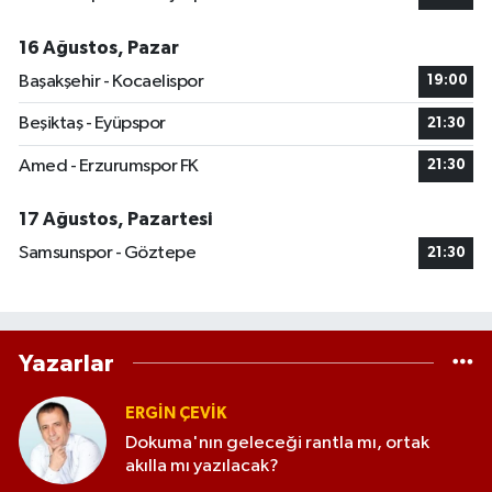
16 Ağustos, Pazar
Başakşehir - Kocaelispor
19:00
Beşiktaş - Eyüpspor
21:30
Amed - Erzurumspor FK
21:30
17 Ağustos, Pazartesi
Samsunspor - Göztepe
21:30
Yazarlar
ERGIN ÇEVİK
Dokuma'nın geleceği rantla mı, ortak
akılla mı yazılacak?