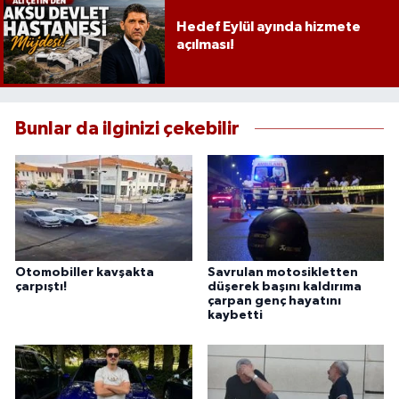
Hedef Eylül ayında hizmete
açılması!
Bunlar da ilginizi çekebilir
Otomobiller kavşakta
Savrulan motosikletten
çarpıştı!
düşerek başını kaldırıma
çarpan genç hayatını
kaybetti