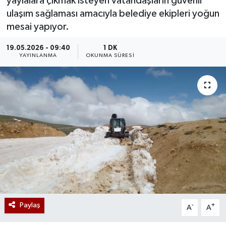
yaylalara çıkmak isteyen vatandaşların güvenli
ulaşım sağlaması amacıyla belediye ekipleri yoğun
mesai yapıyor.
19.05.2026 - 09:40
1 DK
YAYINLANMA
OKUNMA SÜRESI
Paylaş
-
+
A
A