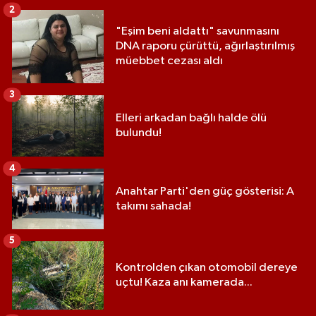
2
"Eşim beni aldattı" savunmasını
DNA raporu çürüttü, ağırlaştırılmış
müebbet cezası aldı
3
Elleri arkadan bağlı halde ölü
bulundu!
4
Anahtar Parti'den güç gösterisi: A
takımı sahada!
5
Kontrolden çıkan otomobil dereye
uçtu! Kaza anı kamerada...