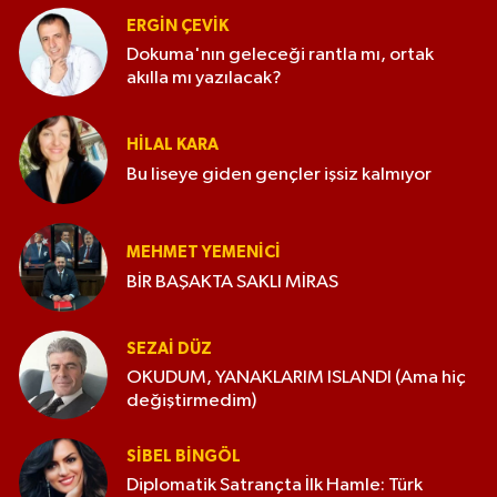
ERGIN ÇEVİK
Dokuma'nın geleceği rantla mı, ortak
akılla mı yazılacak?
HILAL KARA
Bu liseye giden gençler işsiz kalmıyor
MEHMET YEMENICI
BİR BAŞAKTA SAKLI MİRAS
SEZAI DÜZ
OKUDUM, YANAKLARIM ISLANDI (Ama hiç
değiştirmedim)
SIBEL BINGÖL
Diplomatik Satrançta İlk Hamle: Türk