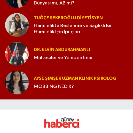
Dünyası mı, AB mi?
TUĞÇE ŞEKEROĞLU DIYETISYEN
Hamilelikte Beslenme ve Sağlıklı Bir
Hamilelik İçin İpuçları
DR. ELVIN ABDURAHMANLI
Mülteciler ve Yeniden İmar
AYŞE ŞIMŞEK UZMAN KLINIK PSIKOLOG
MOBBİNG NEDİR?