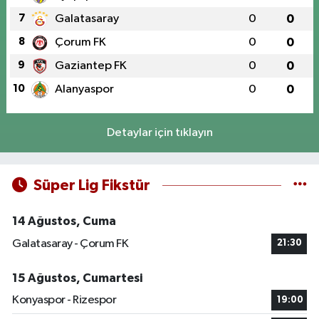
7
Galatasaray
0
0
8
Çorum FK
0
0
9
Gaziantep FK
0
0
10
Alanyaspor
0
0
Detaylar için tıklayın
Süper Lig Fikstür
14 Ağustos, Cuma
Galatasaray - Çorum FK
21:30
15 Ağustos, Cumartesi
Konyaspor - Rizespor
19:00