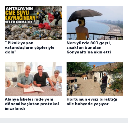
" Piknik yapan
Nem yüzde 80'i geçti,
vatandaşların çöpleriyle
sıcaktan bunalan
dolu"
Konyaaltı'na akın etti
Alanya İskelesi’nde yeni
Hortumun evsiz bıraktığı
dönemi başlatan protokol
aile bahçede yaşıyor
imzalandı