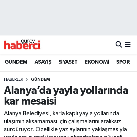
Beyoğlu Hava Durumu
Beyoğlu Trafik Yoğunluk Haritası
Süper Lig Puan Durumu ve Fikstür
GÜNDEM
ASAYİŞ
SİYASET
EKONOMİ
SPOR
Tüm Manşetler
HABERLER
GÜNDEM
Son Dakika Haberleri
Alanya’da yayla yollarında
kar mesaisi
Haber Arşivi
Alanya Belediyesi, karla kaplı yayla yollarında
ulaşımın aksamaması için çalışmalarını aralıksız
sürdürüyor. Özellikle yaz aylarının yaklaşmasıyla