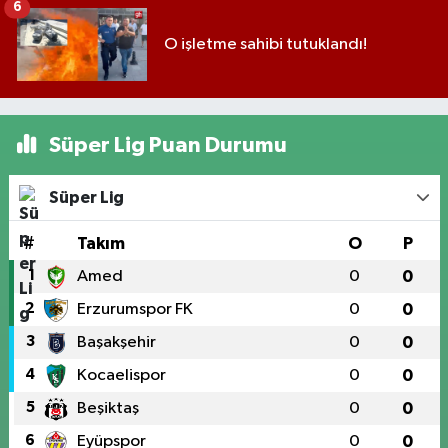
6
O işletme sahibi tutuklandı!
Süper Lig Puan Durumu
Süper Lig
#
Takım
O
P
1
Amed
0
0
2
Erzurumspor FK
0
0
3
Başakşehir
0
0
4
Kocaelispor
0
0
5
Beşiktaş
0
0
6
Eyüpspor
0
0