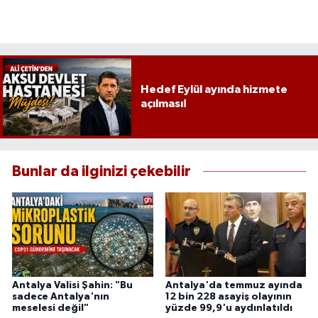
Hedef Eylül ayında hizmete
açılması!
Bunlar da ilginizi çekebilir
Antalya Valisi Şahin: "Bu
Antalya'da temmuz ayında
sadece Antalya'nın
12 bin 228 asayiş olayının
meselesi değil"
yüzde 99,9'u aydınlatıldı