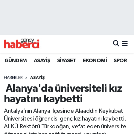
Beyoğlu Hava Durumu
Beyoğlu Trafik Yoğunluk Haritası
Süper Lig Puan Durumu ve Fikstür
GÜNDEM
ASAYİŞ
SİYASET
EKONOMİ
SPOR
Tüm Manşetler
HABERLER
ASAYİŞ
Son Dakika Haberleri
Alanya'da üniversiteli kız
hayatını kaybetti
Haber Arşivi
Antalya’nın Alanya ilçesinde Alaaddin Keykubat
Üniversitesi öğrencisi genç kız hayatını kaybetti.
ALKÜ Rektörü Türkdoğan, vefat eden üniversite