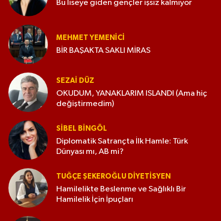
Bu liseye giden gençler işsiz kalmıyor
MEHMET YEMENICI
BİR BAŞAKTA SAKLI MİRAS
SEZAI DÜZ
OKUDUM, YANAKLARIM ISLANDI (Ama hiç
değiştirmedim)
SIBEL BINGÖL
Diplomatik Satrançta İlk Hamle: Türk
Dünyası mı, AB mi?
TUĞÇE ŞEKEROĞLU DIYETISYEN
Hamilelikte Beslenme ve Sağlıklı Bir
Hamilelik İçin İpuçları