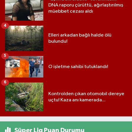
DNA raporu çürüttü, ağırlaştırılmış
müebbet cezası aldı
4
Elleri arkadan bağlı halde ölü
bulundu!
5
O işletme sahibi tutuklandı!
6
Kontrolden çıkan otomobil dereye
uçtu! Kaza anı kamerada...
Süper Lig Puan Durumu