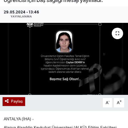
öğrencisi için baş sağlığı mesajı yayınladı.
29.05.2024 - 13:46
YAYINLANMA
Paylaş
-
+
A
A
ANTALYA (İHA) -
Alanya Alaaddin Keykubat Üniversitesi (ALKÜ) Eğitim Fakültesi