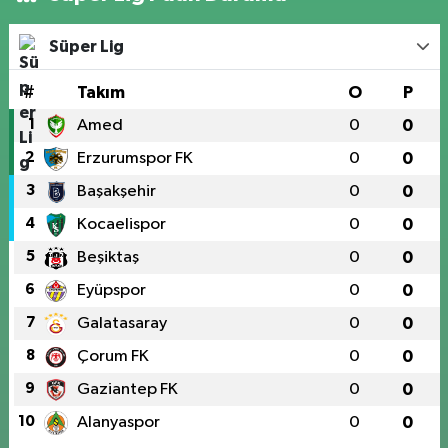
Süper Lig
#
Takım
O
P
1
Amed
0
0
2
Erzurumspor FK
0
0
3
Başakşehir
0
0
4
Kocaelispor
0
0
5
Beşiktaş
0
0
6
Eyüpspor
0
0
7
Galatasaray
0
0
8
Çorum FK
0
0
9
Gaziantep FK
0
0
10
Alanyaspor
0
0