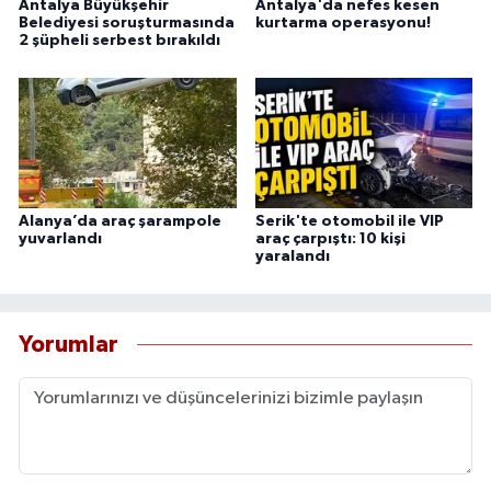
Antalya Büyükşehir
Antalya'da nefes kesen
Belediyesi soruşturmasında
kurtarma operasyonu!
2 şüpheli serbest bırakıldı
Alanya’da araç şarampole
Serik'te otomobil ile VIP
yuvarlandı
araç çarpıştı: 10 kişi
yaralandı
Yorumlar