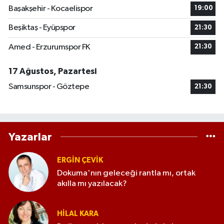
Başakşehir - Kocaelispor
19:00
Beşiktaş - Eyüpspor
21:30
Amed - Erzurumspor FK
21:30
17 Ağustos, Pazartesi
Samsunspor - Göztepe
21:30
Yazarlar
ERGIN ÇEVİK
Dokuma'nın geleceği rantla mı, ortak
akılla mı yazılacak?
HILAL KARA