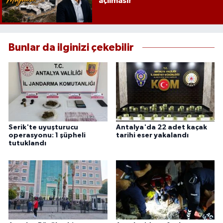
açılması!
Bunlar da ilginizi çekebilir
Serik'te uyuşturucu
Antalya'da 22 adet kaçak
operasyonu: 1 şüpheli
tarihi eser yakalandı
tutuklandı