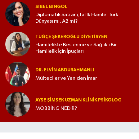
SIBEL BINGÖL
Diplomatik Satrançta İlk Hamle: Türk
Dünyası mı, AB mi?
TUĞÇE ŞEKEROĞLU DIYETISYEN
Hamilelikte Beslenme ve Sağlıklı Bir
Hamilelik İçin İpuçları
DR. ELVIN ABDURAHMANLI
Mülteciler ve Yeniden İmar
AYŞE ŞIMŞEK UZMAN KLINIK PSIKOLOG
MOBBİNG NEDİR?