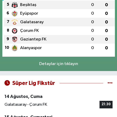
5
Beşiktaş
0
0
6
Eyüpspor
0
0
7
Galatasaray
0
0
8
Çorum FK
0
0
9
Gaziantep FK
0
0
10
Alanyaspor
0
0
Detaylar için tıklayın
Süper Lig Fikstür
14 Ağustos, Cuma
Galatasaray - Çorum FK
21:30