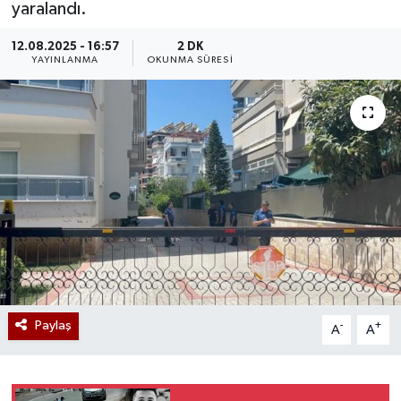
yaralandı.
12.08.2025 - 16:57
2 DK
YAYINLANMA
OKUNMA SÜRESI
Paylaş
-
+
A
A