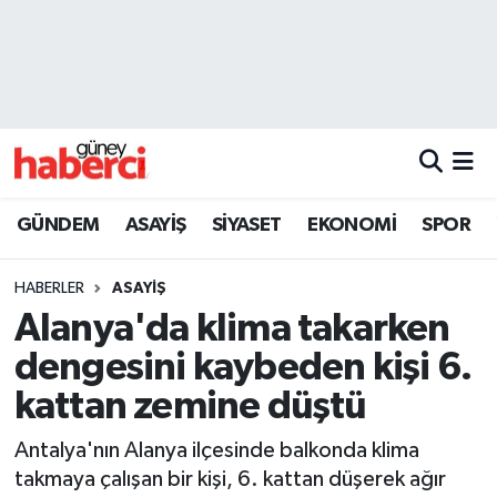
Beyoğlu Hava Durumu
Beyoğlu Trafik Yoğunluk Haritası
Süper Lig Puan Durumu ve Fikstür
GÜNDEM
ASAYİŞ
SİYASET
EKONOMİ
SPOR
Tüm Manşetler
HABERLER
ASAYİŞ
Son Dakika Haberleri
Alanya'da klima takarken
dengesini kaybeden kişi 6.
Haber Arşivi
kattan zemine düştü
Antalya'nın Alanya ilçesinde balkonda klima
takmaya çalışan bir kişi, 6. kattan düşerek ağır