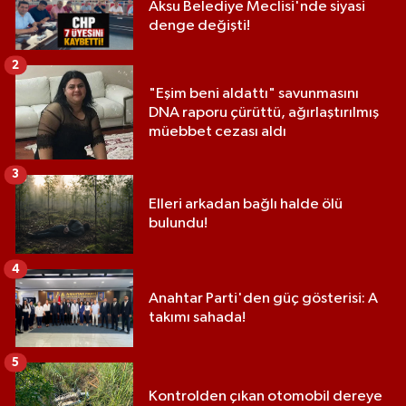
Aksu Belediye Meclisi'nde siyasi
denge değişti!
2
"Eşim beni aldattı" savunmasını
DNA raporu çürüttü, ağırlaştırılmış
müebbet cezası aldı
3
Elleri arkadan bağlı halde ölü
bulundu!
4
Anahtar Parti'den güç gösterisi: A
takımı sahada!
5
Kontrolden çıkan otomobil dereye