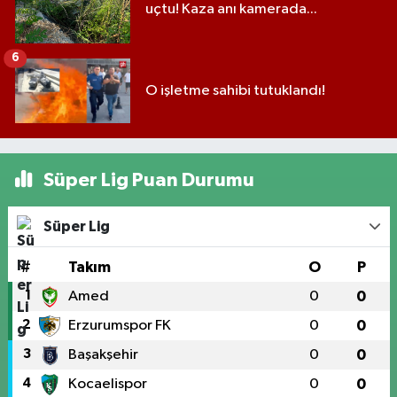
uçtu! Kaza anı kamerada...
6
O işletme sahibi tutuklandı!
Süper Lig Puan Durumu
Süper Lig
#
Takım
O
P
1
Amed
0
0
2
Erzurumspor FK
0
0
3
Başakşehir
0
0
4
Kocaelispor
0
0