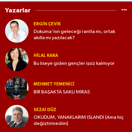
Yazarlar
ERGIN ÇEVİK
Dokuma'nın geleceği rantla mı, ortak
akılla mı yazılacak?
HILAL KARA
Bu liseye giden gençler işsiz kalmıyor
MEHMET YEMENICI
BİR BAŞAKTA SAKLI MİRAS
SEZAI DÜZ
OKUDUM, YANAKLARIM ISLANDI (Ama hiç
değiştirmedim)