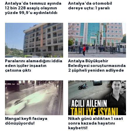
Antalya'da temmuz ayında
Antalya'da otomobil
12 bin 228 asayiş olayının
dereye uçtu: 1 yaralı
yüzde 99,9'u aydınlatıldı
Paralarını alamadığını iddia
Antalya Büyükşehir
eden işçiler inşaatın
Belediyesi soruşturmasında
çatısına çıktı
2 şüpheli yeniden adliyede
Mangal keyfi faciaya
Nikah günü aldıktan 1 saat
dönüşüyordu!
sonra kazada hayatını
kaybetti!