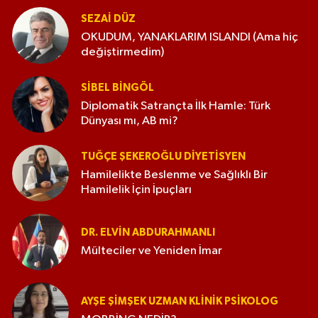
SEZAI DÜZ
OKUDUM, YANAKLARIM ISLANDI (Ama hiç
değiştirmedim)
SIBEL BINGÖL
Diplomatik Satrançta İlk Hamle: Türk
Dünyası mı, AB mi?
TUĞÇE ŞEKEROĞLU DIYETISYEN
Hamilelikte Beslenme ve Sağlıklı Bir
Hamilelik İçin İpuçları
DR. ELVIN ABDURAHMANLI
Mülteciler ve Yeniden İmar
AYŞE ŞIMŞEK UZMAN KLINIK PSIKOLOG