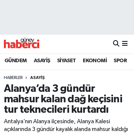
Beyoğlu Hava Durumu
Beyoğlu Trafik Yoğunluk Haritası
Süper Lig Puan Durumu ve Fikstür
GÜNDEM
ASAYİŞ
SİYASET
EKONOMİ
SPOR
Tüm Manşetler
HABERLER
ASAYİŞ
Son Dakika Haberleri
Alanya’da 3 gündür
mahsur kalan dağ keçisini
Haber Arşivi
tur teknecileri kurtardı
Antalya’nın Alanya ilçesinde, Alanya Kalesi
açıklarında 3 gündür kayalık alanda mahsur kaldığı