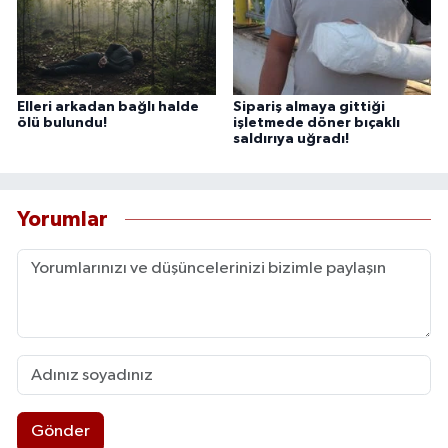
Elleri arkadan bağlı halde
Sipariş almaya gittiği
ölü bulundu!
işletmede döner bıçaklı
saldırıya uğradı!
Yorumlar
Gönder