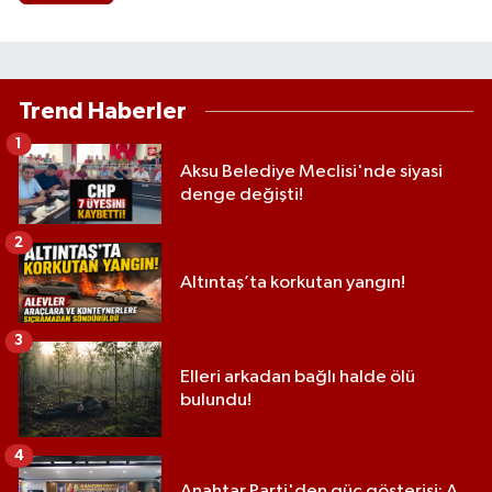
Trend Haberler
1
Aksu Belediye Meclisi'nde siyasi
denge değişti!
2
Altıntaş’ta korkutan yangın!
3
Elleri arkadan bağlı halde ölü
bulundu!
4
Anahtar Parti'den güç gösterisi: A