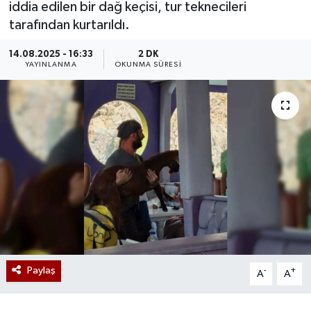
iddia edilen bir dağ keçisi, tur teknecileri
tarafından kurtarıldı.
14.08.2025 - 16:33
2 DK
YAYINLANMA
OKUNMA SÜRESI
Paylaş
-
+
A
A