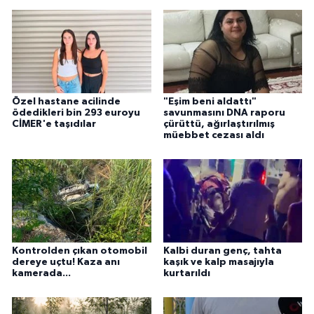
Özel hastane acilinde
"Eşim beni aldattı"
ödedikleri bin 293 euroyu
savunmasını DNA raporu
CİMER'e taşıdılar
çürüttü, ağırlaştırılmış
müebbet cezası aldı
Kontrolden çıkan otomobil
Kalbi duran genç, tahta
dereye uçtu! Kaza anı
kaşık ve kalp masajıyla
kamerada...
kurtarıldı