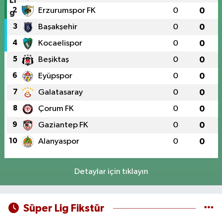
2
Erzurumspor FK
0
0
3
Başakşehir
0
0
4
Kocaelispor
0
0
5
Beşiktaş
0
0
6
Eyüpspor
0
0
7
Galatasaray
0
0
8
Çorum FK
0
0
9
Gaziantep FK
0
0
10
Alanyaspor
0
0
Detaylar için tıklayın
Süper Lig Fikstür