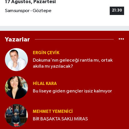
17 Ağustos, Pazartesi
Samsunspor - Göztepe
21:30
Yazarlar
ERGIN ÇEVİK
Dokuma'nın geleceği rantla mı, ortak
akılla mı yazılacak?
HILAL KARA
Bu liseye giden gençler işsiz kalmıyor
MEHMET YEMENICI
BİR BAŞAKTA SAKLI MİRAS