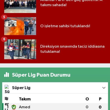
takımı sahada!
5
O işletme sahibi tutuklandı!
6
Direksiyon sınavında taciz iddiasına
tutuklama!
Süper Lig Puan Durumu
Süper Lig
#
Takım
O
P
1
Amed
0
0