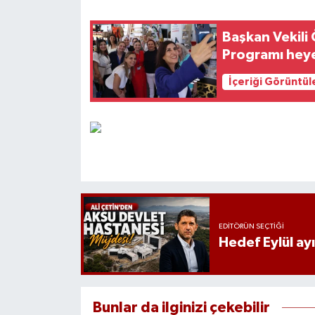
Başkan Vekili 
Programı heyet
İçeriği Görüntül
EDITÖRÜN SEÇTIĞI
Hedef Eylül ay
Bunlar da ilginizi çekebilir