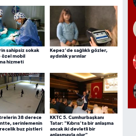
in sahipsiz sokak
Kepez'de sağlıklı gözler,
 özel mobil
aydınlık yarınlar
rma hizmeti
relerin 38 derece
KKTC 5. Cumhurbaşkanı
ntte, serinlemenin
Tatar: "Kıbrıs'ta bir anlaşma
recelik buz pistleri
ancak iki devletli bir
anlaşmayla olur"