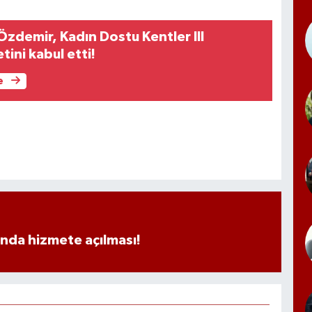
Özdemir, Kadın Dostu Kentler III
ini kabul etti!
e
ında hizmete açılması!