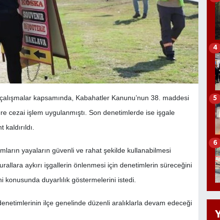
4
ği çalışmalar kapsamında, Kabahatler Kanunu’nun 38. maddesi
5
ere cezai işlem uygulanmıştı. Son denetimlerde ise işgale
kaldırıldı.
6
ların yayaların güvenli ve rahat şekilde kullanabilmesi
rallara aykırı işgallerin önlenmesi için denetimlerin süreceğini
 konusunda duyarlılık göstermelerini istedi.
denetimlerinin ilçe genelinde düzenli aralıklarla devam edeceği