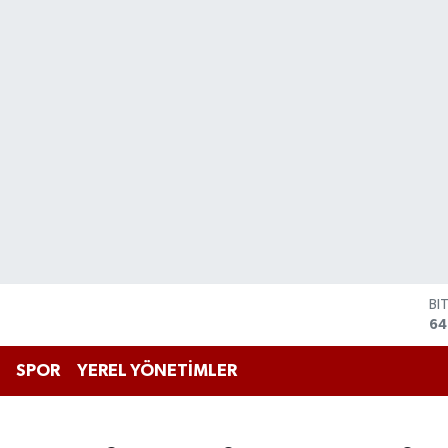
BI
64
D
47
SPOR
YEREL YÖNETİMLER
E
55
ST
64