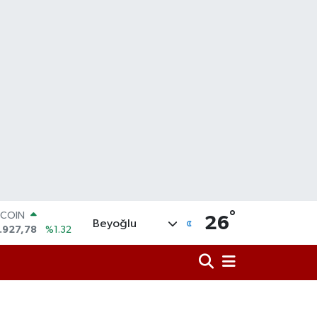
°
TCOIN
26
Beyoğlu
.927,78
%1.32
OLAR
,5894
%0.08
URO
,0398
%-0.02
ERLİN
,1581
%0.16