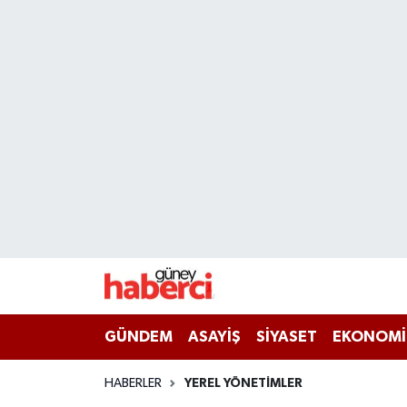
Beyoğlu Hava Durumu
Beyoğlu Trafik Yoğunluk Haritası
Süper Lig Puan Durumu ve Fikstür
Tüm Manşetler
Son Dakika Haberleri
Haber Arşivi
GÜNDEM
ASAYİŞ
SİYASET
EKONOMİ
HABERLER
YEREL YÖNETİMLER