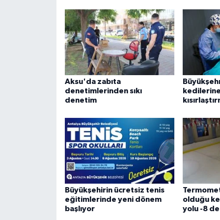
Aksu'da zabıta
Büyükşehr
denetimlerinden sıkı
kedilerine
denetim
kısırlaştı
Büyükşehirin ücretsiz tenis
Termomet
eğitimlerinde yeni dönem
olduğu ke
başlıyor
yolu -8 de