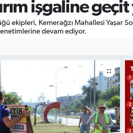
rım işgaline geçit
GR
65
Bİ
ğü ekipleri, Kemerağzı Mahallesi Yaşar So
13
 denetimlerine devam ediyor.
1
2
3