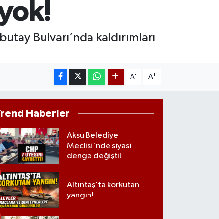
 yok!
AM ALTIN
08.83
%4.44
ST100
butay Bulvarı’nda kaldırımları
.703
%11
-
+
A
A
Trend Haberler
Aksu Belediye
Meclisi'nde siyasi
denge değişti!
Altıntaş’ta korkutan
yangın!