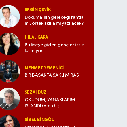
ERGIN ÇEVİK
Dokuma'nın geleceği rantla
mı, ortak akılla mı yazılacak?
HILAL KARA
Bu liseye giden gençler işsiz
kalmıyor
MEHMET YEMENICI
BİR BAŞAKTA SAKLI MİRAS
SEZAI DÜZ
OKUDUM, YANAKLARIM
ISLANDI (Ama hiç
değiştirmedim)
SIBEL BINGÖL