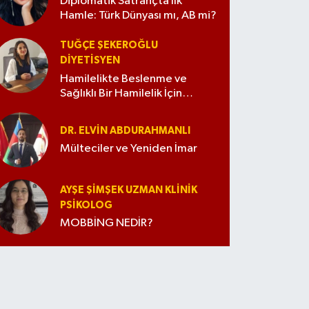
Diplomatik Satrançta İlk
Hamle: Türk Dünyası mı, AB mi?
TUĞÇE ŞEKEROĞLU
DIYETISYEN
Hamilelikte Beslenme ve
Sağlıklı Bir Hamilelik İçin
İpuçları
DR. ELVIN ABDURAHMANLI
Mülteciler ve Yeniden İmar
AYŞE ŞIMŞEK UZMAN KLINIK
PSIKOLOG
MOBBİNG NEDİR?