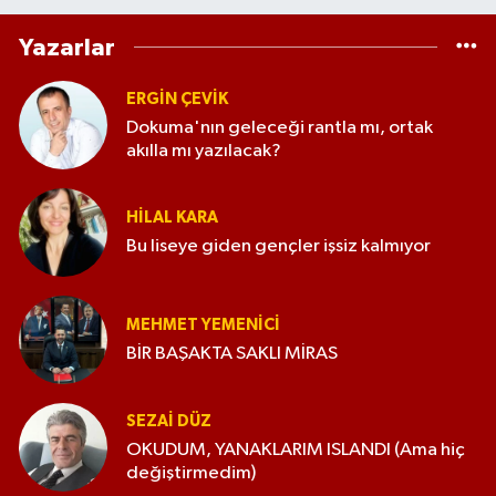
Yazarlar
ERGIN ÇEVİK
Dokuma'nın geleceği rantla mı, ortak
akılla mı yazılacak?
HILAL KARA
Bu liseye giden gençler işsiz kalmıyor
MEHMET YEMENICI
BİR BAŞAKTA SAKLI MİRAS
SEZAI DÜZ
OKUDUM, YANAKLARIM ISLANDI (Ama hiç
değiştirmedim)