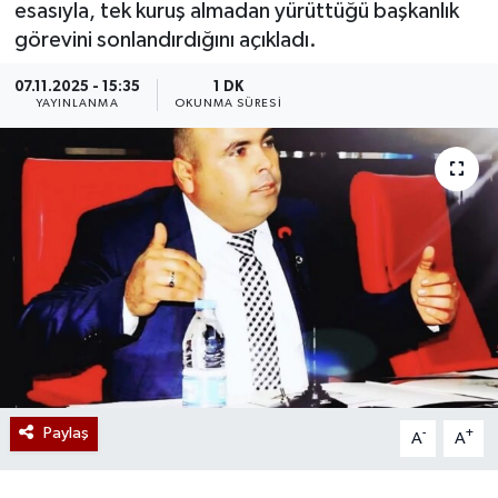
esasıyla, tek kuruş almadan yürüttüğü başkanlık
görevini sonlandırdığını açıkladı.
07.11.2025 - 15:35
1 DK
YAYINLANMA
OKUNMA SÜRESI
Paylaş
-
+
A
A