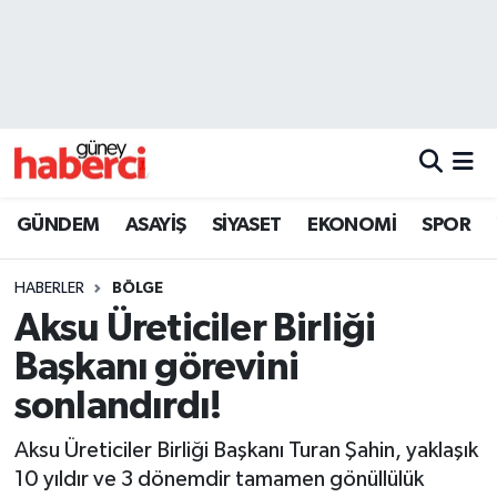
Beyoğlu Hava Durumu
Beyoğlu Trafik Yoğunluk Haritası
Süper Lig Puan Durumu ve Fikstür
GÜNDEM
ASAYİŞ
SİYASET
EKONOMİ
SPOR
Tüm Manşetler
HABERLER
BÖLGE
Son Dakika Haberleri
Aksu Üreticiler Birliği
Başkanı görevini
Haber Arşivi
sonlandırdı!
Aksu Üreticiler Birliği Başkanı Turan Şahin, yaklaşık
10 yıldır ve 3 dönemdir tamamen gönüllülük