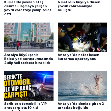
Kumsalda yakılan ateş
6 metrelik kuyuya düşen
denize ulaşmaya çalışan
çocuk kahramanıyla
yavru carettayı yakıp telef
buluştu!
etti
Antalya Büyükşehir
Antalya'da nefes kesen
Belediyesi soruşturmasında
kurtarma operasyonu!
2 şüpheli serbest bırakıldı
Serik'te otomobil ile VIP
Antalya'da denize giren 2
araç çarpıştı: 10 kişi
arkadaş boğuldu