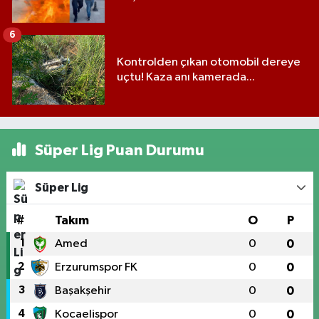
6
Kontrolden çıkan otomobil dereye
uçtu! Kaza anı kamerada...
Süper Lig Puan Durumu
Süper Lig
#
Takım
O
P
1
Amed
0
0
2
Erzurumspor FK
0
0
3
Başakşehir
0
0
4
Kocaelispor
0
0