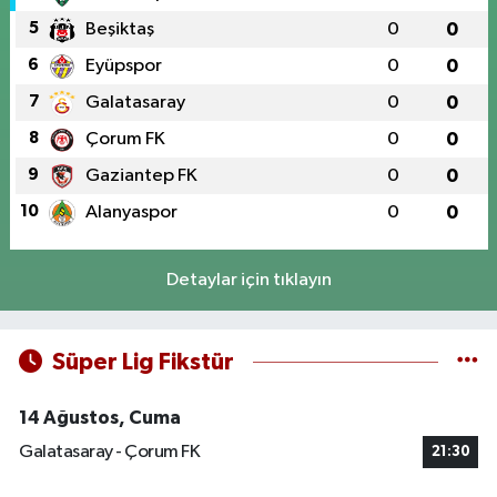
5
Beşiktaş
0
0
6
Eyüpspor
0
0
7
Galatasaray
0
0
8
Çorum FK
0
0
9
Gaziantep FK
0
0
10
Alanyaspor
0
0
Detaylar için tıklayın
Süper Lig Fikstür
14 Ağustos, Cuma
Galatasaray - Çorum FK
21:30