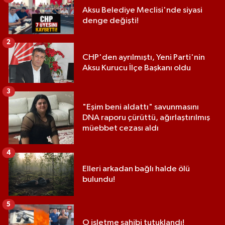
Aksu Belediye Meclisi'nde siyasi
denge değişti!
2
CHP'den ayrılmıştı, Yeni Parti'nin
Aksu Kurucu İlçe Başkanı oldu
3
"Eşim beni aldattı" savunmasını
DNA raporu çürüttü, ağırlaştırılmış
müebbet cezası aldı
4
Elleri arkadan bağlı halde ölü
bulundu!
5
O işletme sahibi tutuklandı!