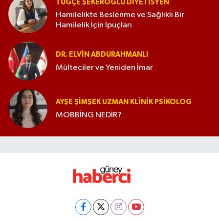
TUĞÇE ŞEKEROĞLU DIYETISYEN
Hamilelikte Beslenme ve Sağlıklı Bir
Hamilelik İçin İpuçları
DR. ELVIN ABDURAHMANLI
Mülteciler ve Yeniden İmar
AYŞE ŞIMŞEK UZMAN KLINIK PSIKOLOG
MOBBİNG NEDİR?