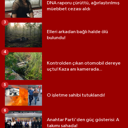
DNA raporu çürüttü, ağırlaştırılmış
müebbet cezası aldı
3
Elleri arkadan bağlı halde ölü
bulundu!
4
Kontrolden çıkan otomobil dereye
uçtu! Kaza anı kamerada...
5
O işletme sahibi tutuklandı!
6
Anahtar Parti'den güç gösterisi: A
takımı sahada!