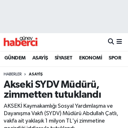
Beyoğlu Hava Durumu
Beyoğlu Trafik Yoğunluk Haritası
Süper Lig Puan Durumu ve Fikstür
GÜNDEM
ASAYİŞ
SİYASET
EKONOMİ
SPOR
Tüm Manşetler
HABERLER
ASAYİŞ
Son Dakika Haberleri
Akseki SYDV Müdürü,
zimmetten tutuklandı
Haber Arşivi
AKSEKİ Kaymakamlığı Sosyal Yardımlaşma ve
Dayanışma Vakfı (SYDV) Müdürü Abdullah Çatlı,
vakfa ait yaklaşık 1 milyon TL'yi zimmetine