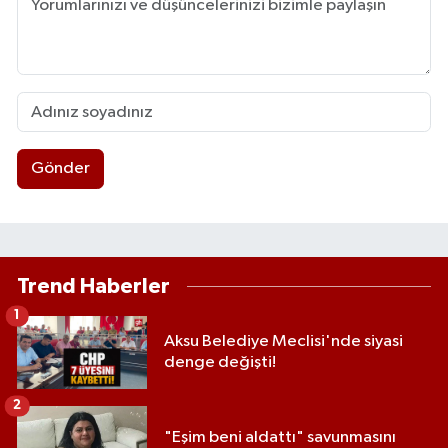
Gönder
Trend Haberler
1
Aksu Belediye Meclisi'nde siyasi
denge değişti!
2
"Eşim beni aldattı" savunmasını