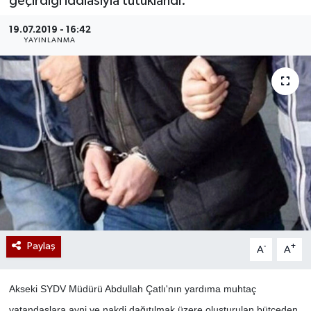
geçirdiği iddiasıyla tutuklandı.
19.07.2019 - 16:42
YAYINLANMA
Paylaş
-
+
A
A
Akseki SYDV Müdürü Abdullah Çatlı'nın yardıma muhtaç
vatandaşlara ayni ve nakdi dağıtılmak üzere oluşturulan bütçeden