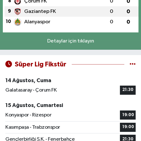
8
Çorum FK
0
0
9
Gaziantep FK
0
0
10
Alanyaspor
0
0
Detaylar için tıklayın
Süper Lig Fikstür
14 Ağustos, Cuma
Galatasaray - Çorum FK
21:30
15 Ağustos, Cumartesi
Konyaspor - Rizespor
19:00
Kasımpaşa - Trabzonspor
19:00
Gençlerbirliği S.K. - Fenerbahçe
21:30