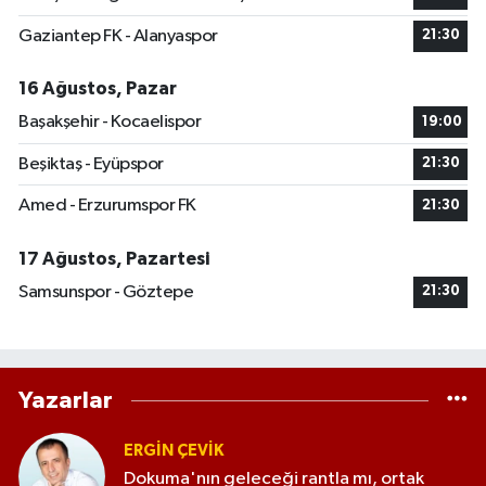
Gaziantep FK - Alanyaspor
21:30
16 Ağustos, Pazar
Başakşehir - Kocaelispor
19:00
Beşiktaş - Eyüpspor
21:30
Amed - Erzurumspor FK
21:30
17 Ağustos, Pazartesi
Samsunspor - Göztepe
21:30
Yazarlar
ERGIN ÇEVİK
Dokuma'nın geleceği rantla mı, ortak