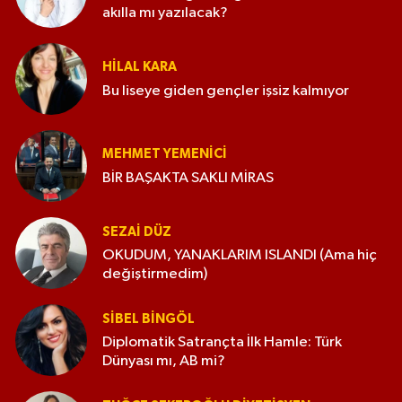
akılla mı yazılacak?
HILAL KARA
Bu liseye giden gençler işsiz kalmıyor
MEHMET YEMENICI
BİR BAŞAKTA SAKLI MİRAS
SEZAI DÜZ
OKUDUM, YANAKLARIM ISLANDI (Ama hiç
değiştirmedim)
SIBEL BINGÖL
Diplomatik Satrançta İlk Hamle: Türk
Dünyası mı, AB mi?