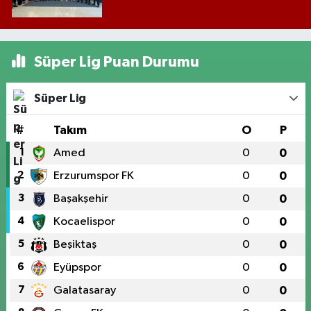
Süper Lig Puan Durumu
Süper Lig
#
Takım
O
P
1
Amed
0
0
2
Erzurumspor FK
0
0
3
Başakşehir
0
0
4
Kocaelispor
0
0
5
Beşiktaş
0
0
6
Eyüpspor
0
0
7
Galatasaray
0
0