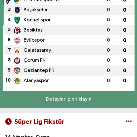
3
Başakşehir
0
0
4
Kocaelispor
0
0
5
Beşiktaş
0
0
6
Eyüpspor
0
0
7
Galatasaray
0
0
8
Çorum FK
0
0
9
Gaziantep FK
0
0
10
Alanyaspor
0
0
Detaylar için tıklayın
Süper Lig Fikstür