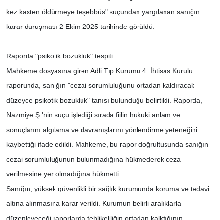
kez kasten öldürmeye teşebbüs" suçundan yargılanan sanığın
karar duruşması 2 Ekim 2025 tarihinde görüldü.
Raporda "psikotik bozukluk" tespiti
Mahkeme dosyasına giren Adli Tıp Kurumu 4. İhtisas Kurulu
raporunda, sanığın "cezai sorumluluğunu ortadan kaldıracak
düzeyde psikotik bozukluk" tanısı bulunduğu belirtildi. Raporda,
Nazmiye Ş.'nin suçu işlediği sırada fiilin hukuki anlam ve
sonuçlarını algılama ve davranışlarını yönlendirme yeteneğini
kaybettiği ifade edildi. Mahkeme, bu rapor doğrultusunda sanığın
cezai sorumluluğunun bulunmadığına hükmederek ceza
verilmesine yer olmadığına hükmetti.
Sanığın, yüksek güvenlikli bir sağlık kurumunda koruma ve tedavi
altına alınmasına karar verildi. Kurumun belirli aralıklarla
düzenleyeceği raporlarda tehlikeliliğin ortadan kalktığının