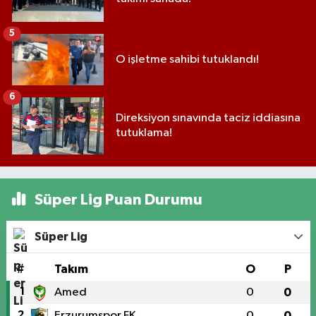
5
O işletme sahibi tutuklandı!
6
Direksiyon sınavında taciz iddiasına
tutuklama!
Süper Lig Puan Durumu
Süper Lig
#
Takım
O
P
1
Amed
0
0
2
Erzurumspor FK
0
0