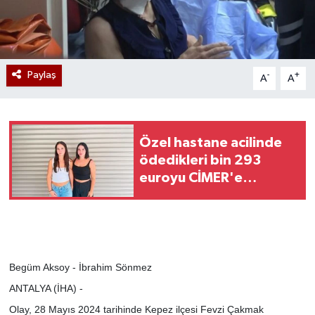
Paylaş
-
+
A
A
Özel hastane acilinde
ödedikleri bin 293
euroyu CİMER'e
taşıdılar
Begüm Aksoy - İbrahim Sönmez
ANTALYA (İHA) -
Olay, 28 Mayıs 2024 tarihinde Kepez ilçesi Fevzi Çakmak