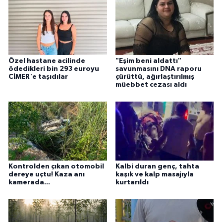
Özel hastane acilinde
"Eşim beni aldattı"
ödedikleri bin 293 euroyu
savunmasını DNA raporu
CİMER'e taşıdılar
çürüttü, ağırlaştırılmış
müebbet cezası aldı
Kontrolden çıkan otomobil
Kalbi duran genç, tahta
dereye uçtu! Kaza anı
kaşık ve kalp masajıyla
kamerada...
kurtarıldı