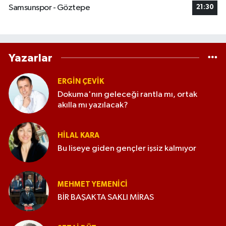
Samsunspor - Göztepe
21:30
Yazarlar
ERGIN ÇEVİK
Dokuma'nın geleceği rantla mı, ortak
akılla mı yazılacak?
HILAL KARA
Bu liseye giden gençler işsiz kalmıyor
MEHMET YEMENICI
BİR BAŞAKTA SAKLI MİRAS