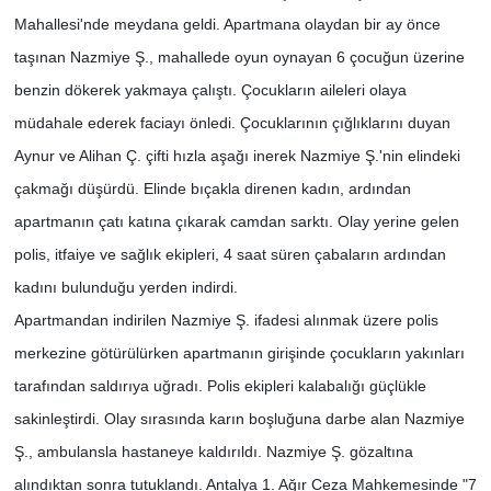
Mahallesi'nde meydana geldi. Apartmana olaydan bir ay önce
taşınan Nazmiye Ş., mahallede oyun oynayan 6 çocuğun üzerine
benzin dökerek yakmaya çalıştı. Çocukların aileleri olaya
müdahale ederek faciayı önledi. Çocuklarının çığlıklarını duyan
Aynur ve Alihan Ç. çifti hızla aşağı inerek Nazmiye Ş.'nin elindeki
çakmağı düşürdü. Elinde bıçakla direnen kadın, ardından
apartmanın çatı katına çıkarak camdan sarktı. Olay yerine gelen
polis, itfaiye ve sağlık ekipleri, 4 saat süren çabaların ardından
kadını bulunduğu yerden indirdi.
Apartmandan indirilen Nazmiye Ş. ifadesi alınmak üzere polis
merkezine götürülürken apartmanın girişinde çocukların yakınları
tarafından saldırıya uğradı. Polis ekipleri kalabalığı güçlükle
sakinleştirdi. Olay sırasında karın boşluğuna darbe alan Nazmiye
Ş., ambulansla hastaneye kaldırıldı. Nazmiye Ş. gözaltına
alındıktan sonra tutuklandı. Antalya 1. Ağır Ceza Mahkemesinde "7