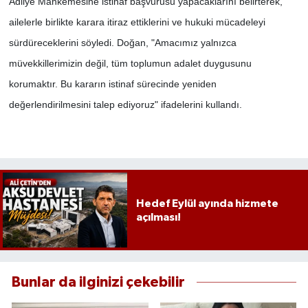
Adliye Mahkemesine istinaf başvurusu yapacaklarını belirterek,
ailelerle birlikte karara itiraz ettiklerini ve hukuki mücadeleyi
sürdüreceklerini söyledi. Doğan, "Amacımız yalnızca
müvekkillerimizin değil, tüm toplumun adalet duygusunu
korumaktır. Bu kararın istinaf sürecinde yeniden
değerlendirilmesini talep ediyoruz" ifadelerini kullandı.
Hedef Eylül ayında hizmete
açılması!
Bunlar da ilginizi çekebilir