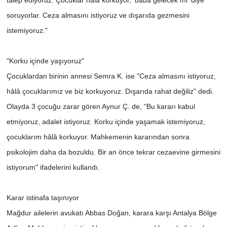
talep ediyoruz. Çocuklar hâlâ korkuyor, ‘baba gelecek mi' diye
soruyorlar. Ceza almasını istiyoruz ve dışarıda gezmesini
istemiyoruz."
"Korku içinde yaşıyoruz"
Çocuklardan birinin annesi Semra K. ise "Ceza almasını istiyoruz,
hâlâ çocuklarımız ve biz korkuyoruz. Dışarıda rahat değiliz" dedi.
Olayda 3 çocuğu zarar gören Aynur Ç. de, "Bu kararı kabul
etmiyoruz, adalet istiyoruz. Korku içinde yaşamak istemiyoruz,
çocuklarım hâlâ korkuyor. Mahkemenin kararından sonra
psikolojim daha da bozuldu. Bir an önce tekrar cezaevine girmesini
istiyorum" ifadelerini kullandı.
Karar istinafa taşınıyor
Mağdur ailelerin avukatı Abbas Doğan, karara karşı Antalya Bölge