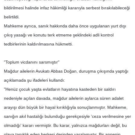
bildirilmesi halinde infaz hâkimliği kararıyla serbest bırakılabileceği
belirtildi.
Mahkeme ayrıca, sanık hakkında daha önce uygulanan yurt dışı
çıkış yasağı ve konutu terk etmeme şeklindeki adli kontrol
tedbirlerinin kaldırılmasına hükmetti.
"Toplum vicdanını sarsmıştır"
Mağdur ailelerin Avukatı Abbas Doğan, duruşma çıkışında yaptığı
açıklamada şu ifadeleri kullandı:
"Henüz çocuk yaşta evlatların hayatına kasteden bir saldırı
nedeniyle açılan davada, mağdur ailelerin aylarca süren adalet
arayışı dün büyük bir hayal kırıklığıyla sonuçlanmıştır. Mahkeme,
sanığın akıl hastalığı bulunduğu gerekçesiyle ‘ceza verilmesine yer
olmadığı' kararı vermiştir. Bu karar, yalnızca mağdurları değil, bu
olaya tanıklık eden herkesi derinden yaralamıştır. Bir annenin