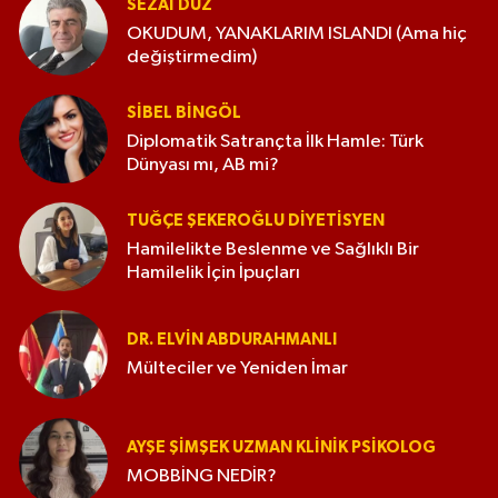
SEZAI DÜZ
OKUDUM, YANAKLARIM ISLANDI (Ama hiç
değiştirmedim)
SIBEL BINGÖL
Diplomatik Satrançta İlk Hamle: Türk
Dünyası mı, AB mi?
TUĞÇE ŞEKEROĞLU DIYETISYEN
Hamilelikte Beslenme ve Sağlıklı Bir
Hamilelik İçin İpuçları
DR. ELVIN ABDURAHMANLI
Mülteciler ve Yeniden İmar
AYŞE ŞIMŞEK UZMAN KLINIK PSIKOLOG
MOBBİNG NEDİR?