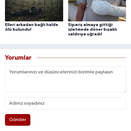
Elleri arkadan bağlı halde
Sipariş almaya gittiği
ölü bulundu!
işletmede döner bıçaklı
saldırıya uğradı!
Yorumlar
Gönder