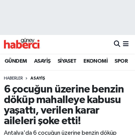
Beyoğlu Hava Durumu
Beyoğlu Trafik Yoğunluk Haritası
Süper Lig Puan Durumu ve Fikstür
GÜNDEM
ASAYİŞ
SİYASET
EKONOMİ
SPOR
Tüm Manşetler
HABERLER
ASAYİŞ
Son Dakika Haberleri
6 çocuğun üzerine benzin
döküp mahalleye kabusu
Haber Arşivi
yaşattı, verilen karar
aileleri şoke etti!
Antalya'da 6 çocuğun üzerine benzin döküp