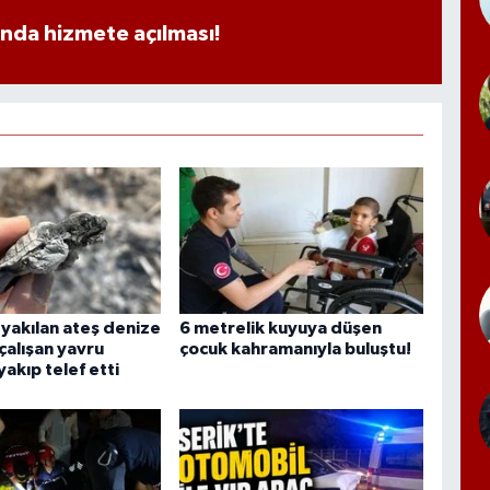
ında hizmete açılması!
yakılan ateş denize
6 metrelik kuyuya düşen
çalışan yavru
çocuk kahramanıyla buluştu!
yakıp telef etti