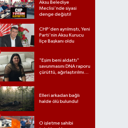
Aksu Belediye
Meclisi'nde siyasi
denge değişti!
CHP'den ayrılmıştı, Yeni
Parti'nin Aksu Kurucu
İlçe Başkanı oldu
"Eşim beni aldattı"
savunmasını DNA raporu
çürüttü, ağırlaştırılmış
müebbet cezası aldı
Elleri arkadan bağlı
halde ölü bulundu!
O işletme sahibi