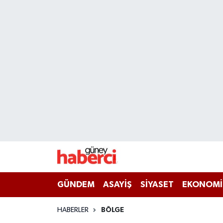
Beyoğlu Hava Durumu
Beyoğlu Trafik Yoğunluk Haritası
Süper Lig Puan Durumu ve Fikstür
Tüm Manşetler
Son Dakika Haberleri
Haber Arşivi
GÜNDEM
ASAYİŞ
SİYASET
EKONOMİ
HABERLER
BÖLGE