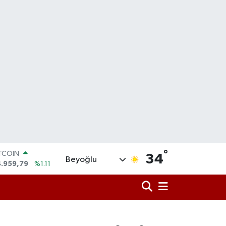
ITCOIN
°
34
Beyoğlu
4.959,79
%1.11
OLAR
7,7436
%0.18
URO
5,2510
%0.32
ERLİN
,4811
%0.38