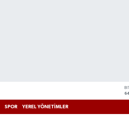
B
6
D
4
SPOR
YEREL YÖNETİMLER
E
5
ST
64