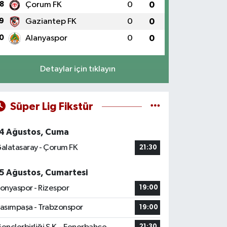
8
Çorum FK
0
0
9
Gaziantep FK
0
0
0
Alanyaspor
0
0
Detaylar için tıklayın
Süper Lig Fikstür
4 Ağustos, Cuma
alatasaray - Çorum FK
21:30
5 Ağustos, Cumartesi
onyaspor - Rizespor
19:00
asımpaşa - Trabzonspor
19:00
21:30