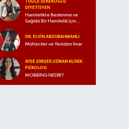
TUĞÇE ŞEKEROĞLU
DIYETISYEN
Hamilelikte Beslenme ve
Sağlıklı Bir Hamilelik İçin
İpuçları
DR. ELVIN ABDURAHMANLI
Mülteciler ve Yeniden İmar
AYŞE ŞIMŞEK UZMAN KLINIK
PSIKOLOG
MOBBİNG NEDİR?