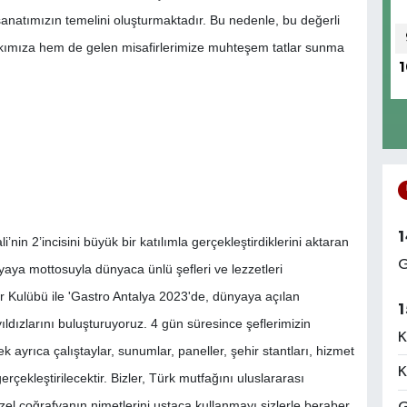
k sanatımızın temelini oluşturmaktadır. Bu nedenle, bu değerli
halkımıza hem de gelen misafirlerimize muhteşem tatlar sunma
1
1
nin 2’incisini büyük bir katılımla gerçekleştirdiklerini aktaran
G
aya mottosuyla dünyaca ünlü şefleri ve lezzetleri
r Kulübü ile 'Gastro Antalya 2023'de, dünyaya açılan
1
ldızlarını buluşturuyoruz. 4 gün süresince şeflerimizin
K
 ayrıca çalıştaylar, sunumlar, paneller, şehir stantları, hizmet
K
gerçekleştirilecektir. Bizler, Türk mutfağını uluslararası
zel coğrafyanın nimetlerini ustaca kullanmayı sizlerle beraber