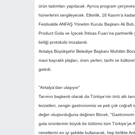
ürün tadımları yapılacak. Ayrıca program çerçeves
hünerlerini sergileyecek. Etkinlik, 18 Kasım'a kad
Festivalde ANFAŞ Yönetim Kurulu Başkanı Ali Bıd
Product Gıda ve İçecek İhtisas Fuarı’na partnerli
birliği protokolü imzalandı.
Antalya Büyükşehir Belediye Başkanı Muhittin Böcek, A
mavi bayraklı plajları, ören yerleri, tarihi ve kültü
getirdi.
"Antalya'dan ulaşıyor"
Tarımın başkenti olarak da Türkiye’nin örtü altı tar
lezzetleri, zengin gastronomisi ve pek çok coğrafi iş
değer oluşturduğuna değinen Böcek, "Gastronomi se
gıda ürünlerinin büyük bir bölümü tüm Türkiye’ye Ant
nimetlerini en iyi şekilde kullanarak, hep birlikte A