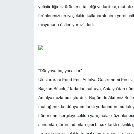
yetiştirdiğimiz ürünlerin tazeliği ve kalitesi, mutfa
ürünlerimizi en iyi şekilde kullanarak hem yerel 
misyonunu üstleniyoruz" dedi.
"Dünyaya taşıyacaklar"
Uluslararası Food Fest Antalya Gastronomi Festivali’
Başkan Böcek, “Tarladan sofraya, Antalya’dan düny
Antalya’mızla buluşturduk. Bugün de Akdeniz Şefle
mutfağımızda, dünyanın farklı yerlerinden mutfak yı
hünerlerini sergileyecekleri yarışmalar düzenlenecek
sunumları, ürün tadımları gibi birçok farklı etkinlik 
arenada en iyi şekilde temsil etmek amacıyla, bu ö