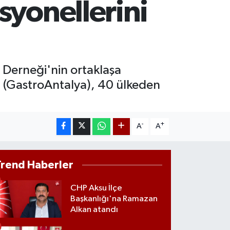
syonellerini
RAM ALTIN
660.55
%0.03
ST100
.779
%-14
ı Derneği'nin ortaklaşa
sı (GastroAntalya), 40 ülkeden
-
+
A
A
Trend Haberler
CHP Aksu İlçe
Başkanlığı'na Ramazan
Alkan atandı