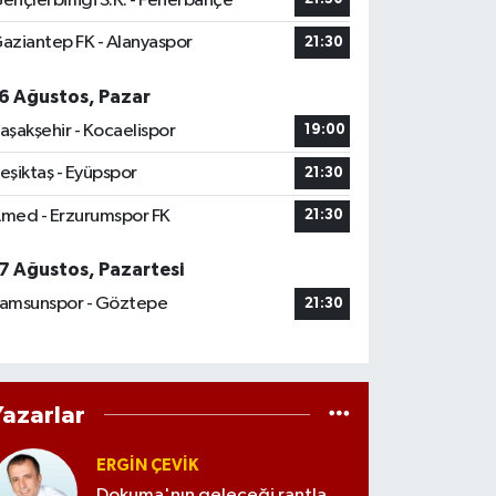
ençlerbirliği S.K. - Fenerbahçe
aziantep FK - Alanyaspor
21:30
6 Ağustos, Pazar
aşakşehir - Kocaelispor
19:00
eşiktaş - Eyüpspor
21:30
med - Erzurumspor FK
21:30
7 Ağustos, Pazartesi
amsunspor - Göztepe
21:30
Yazarlar
ERGIN ÇEVİK
Dokuma'nın geleceği rantla