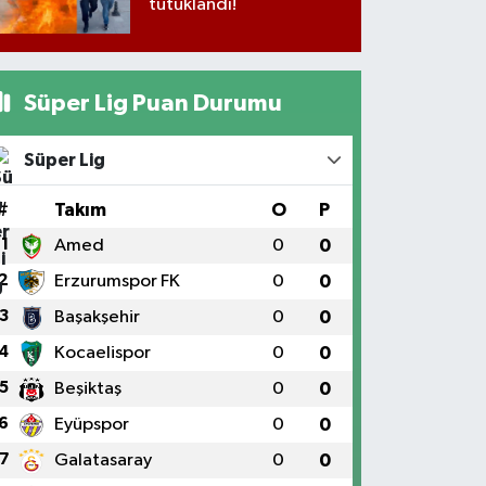
tutuklandı!
Süper Lig Puan Durumu
Süper Lig
#
Takım
O
P
1
Amed
0
0
2
Erzurumspor FK
0
0
3
Başakşehir
0
0
4
Kocaelispor
0
0
5
Beşiktaş
0
0
6
Eyüpspor
0
0
7
Galatasaray
0
0