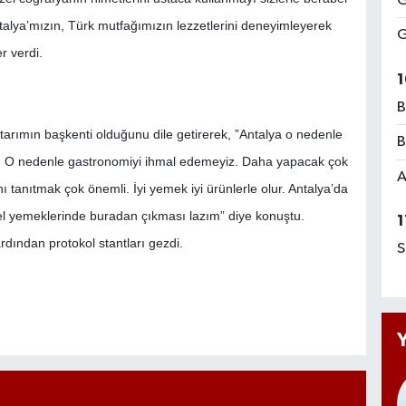
G
ntalya’mızın, Türk mutfağımızın lezzetlerini deneyimleyerek
G
r verdi.
1
B
e tarımın başkenti olduğunu dile getirerek, ”Antalya o nedenle
B
ir. O nedenle gastronomiyi ihmal edemeyiz. Daha yapacak çok
A
ı tanıtmak çok önemli. İyi yemek iyi ürünlerle olur. Antalya’da
el yemeklerinde buradan çıkması lazım” diye konuştu.
1
rdından protokol stantları gezdi.
S