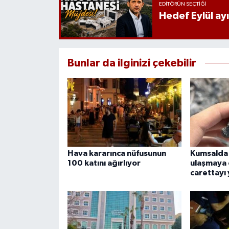
EDITÖRÜN SEÇTIĞI
Hedef Eylül ay
Bunlar da ilginizi çekebilir
Hava kararınca nüfusunun
Kumsalda 
100 katını ağırlıyor
ulaşmaya 
carettayı 