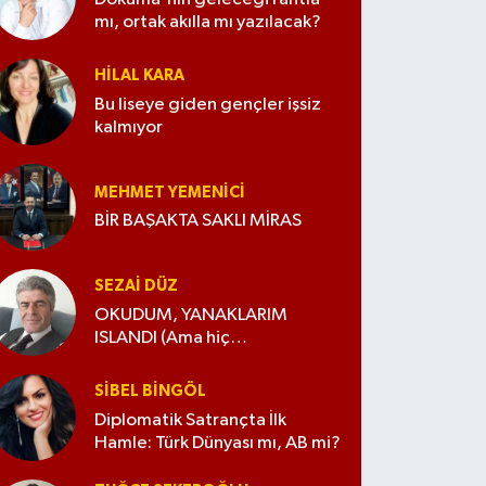
mı, ortak akılla mı yazılacak?
HILAL KARA
Bu liseye giden gençler işsiz
kalmıyor
MEHMET YEMENICI
BİR BAŞAKTA SAKLI MİRAS
SEZAI DÜZ
OKUDUM, YANAKLARIM
ISLANDI (Ama hiç
değiştirmedim)
SIBEL BINGÖL
Diplomatik Satrançta İlk
Hamle: Türk Dünyası mı, AB mi?