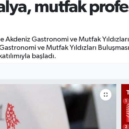
lya, mutfak profe
G
6
Bİ
13
le Akdeniz Gastronomi ve Mutfak Yıldızlar
ı Gastronomi ve Mutfak Yıldızları Buluşma
atılımıyla başladı.
1
2