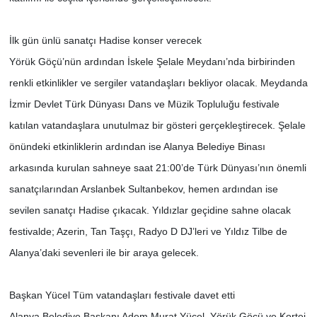
İlk gün ünlü sanatçı Hadise konser verecek
Yörük Göçü’nün ardından İskele Şelale Meydanı’nda birbirinden
renkli etkinlikler ve sergiler vatandaşları bekliyor olacak. Meydanda
İzmir Devlet Türk Dünyası Dans ve Müzik Topluluğu festivale
katılan vatandaşlara unutulmaz bir gösteri gerçekleştirecek. Şelale
önündeki etkinliklerin ardından ise Alanya Belediye Binası
arkasında kurulan sahneye saat 21:00’de Türk Dünyası’nın önemli
sanatçılarından Arslanbek Sultanbekov, hemen ardından ise
sevilen sanatçı Hadise çıkacak. Yıldızlar geçidine sahne olacak
festivalde; Azerin, Tan Taşçı, Radyo D DJ’leri ve Yıldız Tilbe de
Alanya’daki sevenleri ile bir araya gelecek.
Başkan Yücel Tüm vatandaşları festivale davet etti
Alanya Belediye Başkanı Adem Murat Yücel, Yörük Göçü ve Kortej