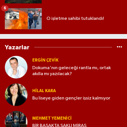
6
O işletme sahibi tutuklandı!
Yazarlar
ERGIN ÇEVİK
Dokuma'nın geleceği rantla mı, ortak
akılla mı yazılacak?
HILAL KARA
Bu liseye giden gençler işsiz kalmıyor
MEHMET YEMENICI
BİR BAŞAKTA SAKLI MİRAS