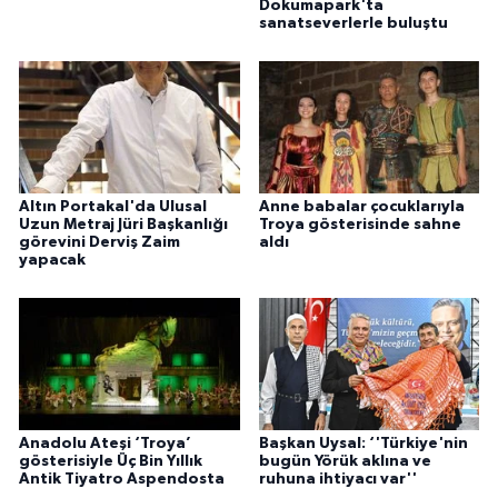
Dokumapark'ta
sanatseverlerle buluştu
Altın Portakal'da Ulusal
Anne babalar çocuklarıyla
Uzun Metraj Jüri Başkanlığı
Troya gösterisinde sahne
görevini Derviş Zaim
aldı
yapacak
Anadolu Ateşi ‘Troya’
Başkan Uysal: ‘'Türkiye'nin
gösterisiyle Üç Bin Yıllık
bugün Yörük aklına ve
Antik Tiyatro Aspendosta
ruhuna ihtiyacı var''