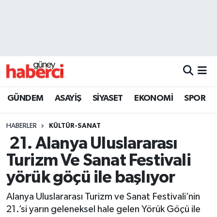
Beyoğlu Hava Durumu
Beyoğlu Trafik Yoğunluk Haritası
Süper Lig Puan Durumu ve Fikstür
GÜNDEM
ASAYİŞ
SİYASET
EKONOMİ
SPOR
Tüm Manşetler
HABERLER
KÜLTÜR-SANAT
Son Dakika Haberleri
21. Alanya Uluslararası
Turizm Ve Sanat Festivali
Haber Arşivi
yörük göçü ile başlıyor
Alanya Uluslararası Turizm ve Sanat Festivali’nin
21.’si yarın geleneksel hale gelen Yörük Göçü ile