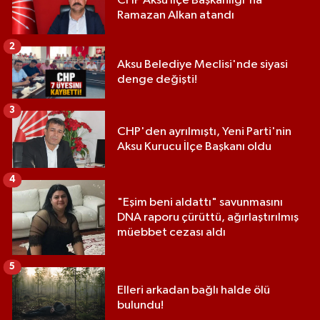
CHP Aksu İlçe Başkanlığı'na
Ramazan Alkan atandı
2
Aksu Belediye Meclisi'nde siyasi
denge değişti!
3
CHP'den ayrılmıştı, Yeni Parti'nin
Aksu Kurucu İlçe Başkanı oldu
4
"Eşim beni aldattı" savunmasını
DNA raporu çürüttü, ağırlaştırılmış
müebbet cezası aldı
5
Elleri arkadan bağlı halde ölü
bulundu!