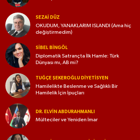
SEZAI DÜZ
OKUDUM, YANAKLARIM ISLANDI (Ama hiç
değiştirmedim)
SIBEL BINGÖL
Diplomatik Satrançta İlk Hamle: Türk
Dünyası mı, AB mi?
TUĞÇE ŞEKEROĞLU DIYETISYEN
Hamilelikte Beslenme ve Sağlıklı Bir
Hamilelik İçin İpuçları
DR. ELVIN ABDURAHMANLI
Mülteciler ve Yeniden İmar