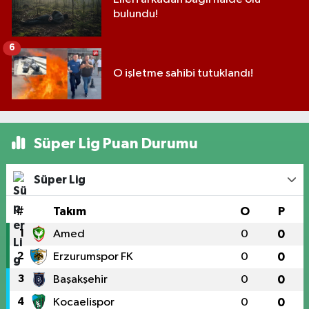
bulundu!
6
O işletme sahibi tutuklandı!
Süper Lig Puan Durumu
Süper Lig
#
Takım
O
P
1
Amed
0
0
2
Erzurumspor FK
0
0
3
Başakşehir
0
0
4
Kocaelispor
0
0