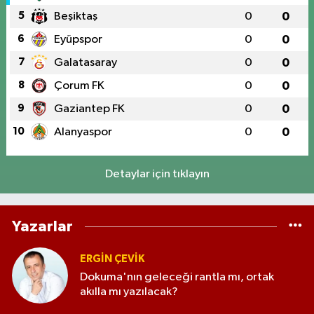
5
Beşiktaş
0
0
6
Eyüpspor
0
0
7
Galatasaray
0
0
8
Çorum FK
0
0
9
Gaziantep FK
0
0
10
Alanyaspor
0
0
Detaylar için tıklayın
Yazarlar
ERGIN ÇEVİK
Dokuma'nın geleceği rantla mı, ortak
akılla mı yazılacak?