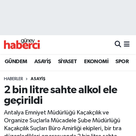
Beyoğlu Hava Durumu
Beyoğlu Trafik Yoğunluk Haritası
Süper Lig Puan Durumu ve Fikstür
GÜNDEM
ASAYİŞ
SİYASET
EKONOMİ
SPOR
Tüm Manşetler
HABERLER
ASAYİŞ
Son Dakika Haberleri
2 bin litre sahte alkol ele
geçirildi
Haber Arşivi
Antalya Emniyet Müdürlüğü Kaçakçılık ve
Organize Suçlarla Mücadele Şube Müdürlüğü
Kaçakçılık Suçları Büro Amirliği ekipleri, bir tıra