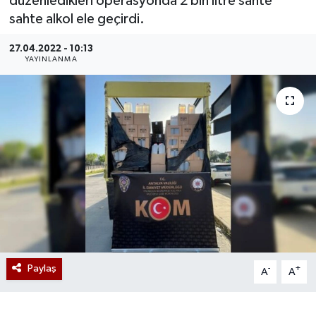
düzenledikleri operasyonda 2 bin litre sahte
sahte alkol ele geçirdi.
27.04.2022 - 10:13
YAYINLANMA
Paylaş
-
+
A
A