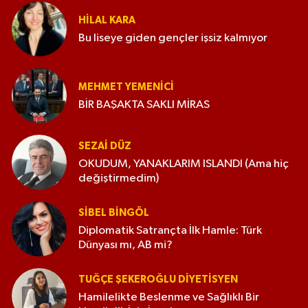
HILAL KARA
Bu liseye giden gençler işsiz kalmıyor
MEHMET YEMENICI
BİR BAŞAKTA SAKLI MİRAS
SEZAI DÜZ
OKUDUM, YANAKLARIM ISLANDI (Ama hiç
değiştirmedim)
SIBEL BINGÖL
Diplomatik Satrançta İlk Hamle: Türk
Dünyası mı, AB mi?
TUĞÇE ŞEKEROĞLU DIYETISYEN
Hamilelikte Beslenme ve Sağlıklı Bir