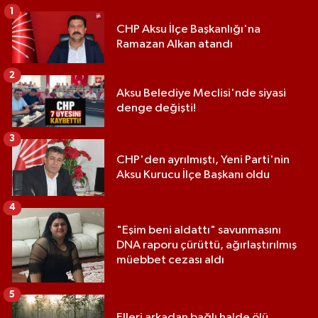
1
CHP Aksu İlçe Başkanlığı'na
Ramazan Alkan atandı
2
Aksu Belediye Meclisi'nde siyasi
denge değişti!
3
CHP'den ayrılmıştı, Yeni Parti'nin
Aksu Kurucu İlçe Başkanı oldu
4
"Eşim beni aldattı" savunmasını
DNA raporu çürüttü, ağırlaştırılmış
müebbet cezası aldı
5
Elleri arkadan bağlı halde ölü