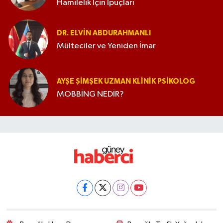
Hamilelik İçin İpuçları
DR. ELVIN ABDURAHMANLI
Mülteciler ve Yeniden İmar
AYŞE ŞIMŞEK UZMAN KLINIK PSIKOLOG
MOBBİNG NEDİR?