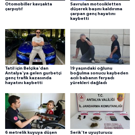
Otomobiller kavşakta
Savrulan motosikletten
çarpıştı!
düşerek başını kaldırıma
çarpan genç hayatını
kaybetti
Tatil için Belçika'dan
19 yaşındaki oğlunu
Antalya'ya gelen gurbetçi
boğulma sonucu kaybeden
genç trafik kazasında
acılı babanın feryadı
hayatını kaybetti
yürekleri dağladı
6 metrelik kuyuya düşen
Serik'te uyuşturucu